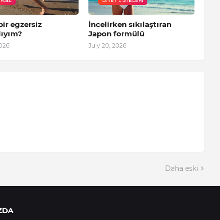
RSIZ
DIYET LISTELERI
bir egzersiz
İncelirken sıkılaştıran
ıyım?
Japon formülü
2026
July 20, 2026
Daha eski
ZDA