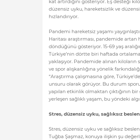
kat artırdığını gösteriyor. Eş desteği ki
düzensiz uyku, hareketsizlik ve düzens
hızlandırıyor.
Pandemi hareketsiz yaşamı yaygınlaştır
Haritası araştırması, pandemide artan h
döndüğünü gösteriyor. 15-69 yaş aralığı
Türkiye’nin dörtte biri haftada ortalama
yaklaşıyor. Pandemide alınan kiloların
ve spor alışkanlığına yönelik farkındalı
“Araştırma çalışmasına göre, Türkiye’de
unsuru olarak görüyor. Bu durum sporun
yapılan etkinlik olmaktan çıktığının bir 
yerleşen sağlıklı yaşam, bu yöndeki algı
Stres, düzensiz uyku, sağlıksız besle
Stres, düzensiz uyku ve sağlıksız besle
Tuğba Şaşmaz, konuya ilişkin şu değerl