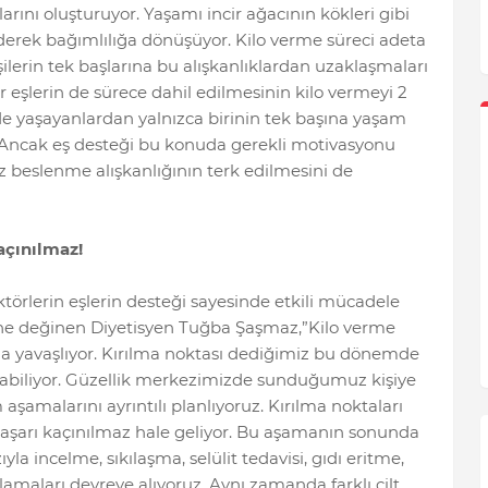
larını oluşturuyor. Yaşamı incir ağacının kökleri gibi
derek bağımlılığa dönüşüyor. Kilo verme süreci adeta
lerin tek başlarına bu alışkanlıklardan uzaklaşmaları
r eşlerin de sürece dahil edilmesinin kilo vermeyi 2
inde yaşayanlardan yalnızca birinin tek başına yaşam
. Ancak eş desteği bu konuda gerekli motivasyonu
 beslenme alışkanlığının terk edilmesini de
açınılmaz!
ktörlerin eşlerin desteği sayesinde etkili mücadele
ğine değinen Diyetisyen Tuğba Şaşmaz,”Kilo verme
rda yavaşlıyor. Kırılma noktası dediğimiz bu dönemde
abiliyor. Güzellik merkezimizde sunduğumuz kişiye
aşamalarını ayrıntılı planlıyoruz. Kırılma noktaları
 başarı kaçınılmaz hale geliyor. Bu aşamanın sonunda
yla incelme, sıkılaşma, selülit tedavisi, gıdı eritme,
ulamaları devreye alıyoruz. Aynı zamanda farklı cilt