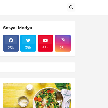
Sosyal Medya
25k
39k
65k
23k