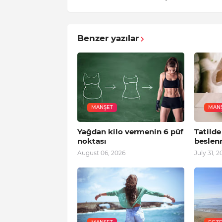
Benzer yazılar
MANŞET
MAN
Yağdan kilo vermenin 6 püf
Tatilde
noktası
beslen
August 06, 2026
July 31, 2