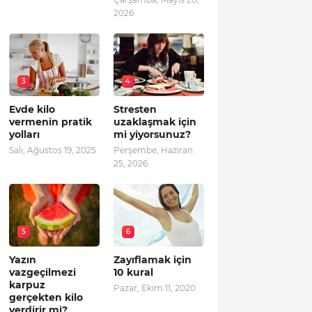
2026
3
4
Evde kilo
Stresten
vermenin pratik
uzaklaşmak için
yolları
mi yiyorsunuz?
Salı, Ağustos 19, 2025
Perşembe, Haziran
25, 2026
5
6
Yazın
Zayıflamak için
vazgeçilmezi
10 kural
karpuz
Pazar, Ekim 11, 2020
gerçekten kilo
verdirir mi?