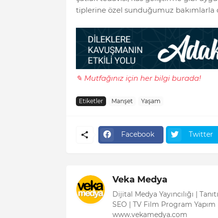
tiplerine özel sunduğumuz bakımlarla da
✎ Mutfağınız için her bilgi burada!
Etiketler
Manşet
Yaşam
Facebook
Twitter
Veka Medya
Dijital Medya Yayıncılığı | Tanı
SEO | TV Film Program Yapım 
www.vekamedya.com