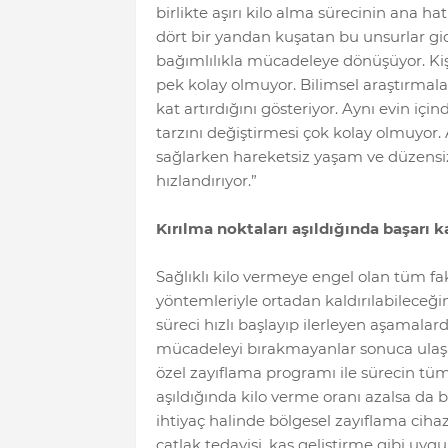
birlikte aşırı kilo alma sürecinin ana hat
dört bir yandan kuşatan bu unsurlar gi
bağımlılıkla mücadeleye dönüşüyor. Kişi
pek kolay olmuyor. Bilimsel araştırmala
kat artırdığını gösteriyor. Aynı evin iç
tarzını değiştirmesi çok kolay olmuyor
sağlarken hareketsiz yaşam ve düzensiz
hızlandırıyor.”
Kırılma noktaları aşıldığında başarı k
Sağlıklı kilo vermeye engel olan tüm fa
yöntemleriyle ortadan kaldırılabilece
süreci hızlı başlayıp ilerleyen aşamala
mücadeleyi bırakmayanlar sonuca ulaş
özel zayıflama programı ile sürecin tüm 
aşıldığında kilo verme oranı azalsa da
ihtiyaç halinde bölgesel zayıflama cihazı
çatlak tedavisi, kas geliştirme gibi uyg