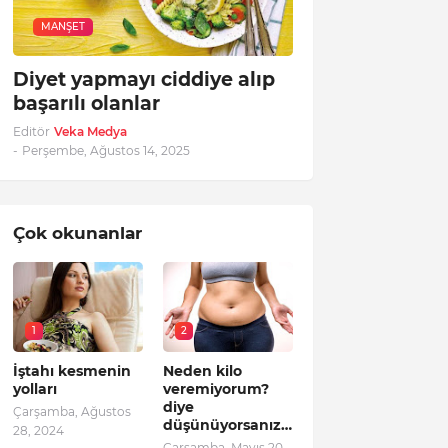
MANŞET
Diyet yapmayı ciddiye alıp
başarılı olanlar
Editör
Veka Medya
-
Perşembe, Ağustos 14, 2025
Çok okunanlar
1
2
İştahı kesmenin
Neden kilo
yolları
veremiyorum?
diye
Çarşamba, Ağustos
düşünüyorsanız…
28, 2024
Çarşamba, Mayıs 20,