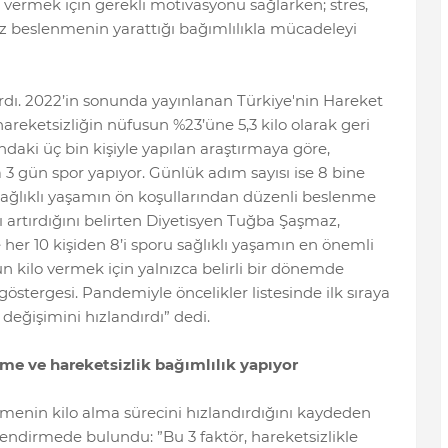
lo vermek için gerekli motivasyonu sağlarken; stres,
iz beslenmenin yarattığı bağımlılıkla mücadeleyi
dı. 2022’in sonunda yayınlanan Türkiye'nin Hareket
areketsizliğin nüfusun %23’üne 5,3 kilo olarak geri
ndaki üç bin kişiyle yapılan araştırmaya göre,
 3 gün spor yapıyor. Günlük adım sayısı ise 8 bine
 sağlıklı yaşamın ön koşullarından düzenli beslenme
ğı artırdığını belirten Diyetisyen Tuğba Şaşmaz,
 her 10 kişiden 8’i sporu sağlıklı yaşamın en önemli
 kilo vermek için yalnızca belirli bir dönemde
göstergesi. Pandemiyle öncelikler listesinde ilk sıraya
 değişimini hızlandırdı” dedi.
nme ve hareketsizlik bağımlılık yapıyor
nmenin kilo alma sürecini hızlandırdığını kaydeden
endirmede bulundu: ”Bu 3 faktör, hareketsizlikle