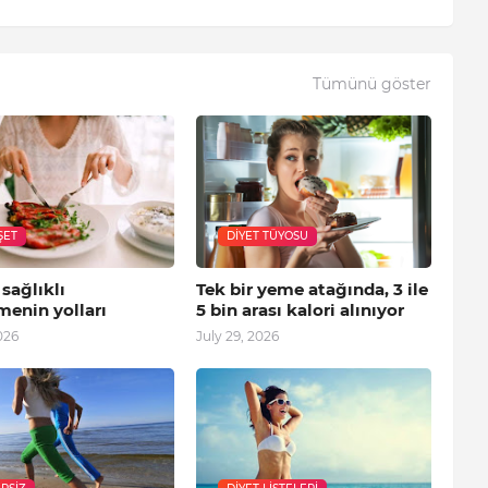
Tümünü göster
ŞET
DIYET TÜYOSU
 sağlıklı
Tek bir yeme atağında, 3 ile
menin yolları
5 bin arası kalori alınıyor
026
July 29, 2026