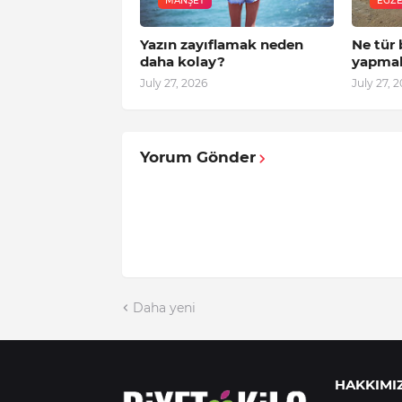
MANŞET
EGZE
Yazın zayıflamak neden
Ne tür 
daha kolay?
yapmal
July 27, 2026
July 27, 
Yorum Gönder
Daha yeni
HAKKIMI