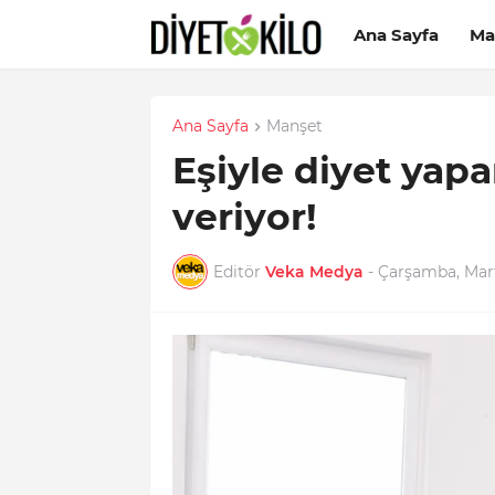
Ana Sayfa
Ma
Ana Sayfa
Manşet
Eşiyle diyet yapa
veriyor!
Editör
Veka Medya
-
Çarşamba, Mart