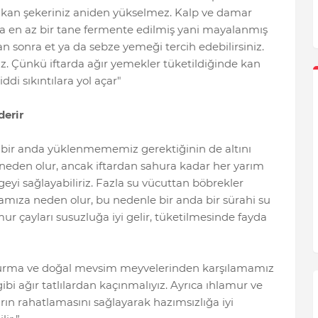
e kan şekeriniz aniden yükselmez. Kalp ve damar
a en az bir tane fermente edilmiş yani mayalanmış
an sonra et ya da sebze yemeği tercih edebilirsiniz.
nız. Çünkü iftarda ağır yemekler tüketildiğinde kan
ddi sıkıntılara yol açar"
derir
 bir anda yüklenmememiz gerektiğinin de altını
 neden olur, ancak iftardan sahura kadar her yarım
eyi sağlayabiliriz. Fazla su vücuttan böbrekler
amamıza neden olur, bu nedenle bir anda bir sürahi su
r çayları susuzluğa iyi gelir, tüketilmesinde fayda
 hurma ve doğal mevsim meyvelerinden karşılamamız
ibi ağır tatlılardan kaçınmalıyız. Ayrıca ıhlamur ve
arın rahatlamasını sağlayarak hazımsızlığa iyi