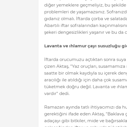
diğer yemeklere geçmeliyiz, bu şekild
problemleri de yaşamazsınız. Sofranızd
gıdanız olmalı. İftarda çorba ve salatad
Abartılı iftar sofralarından kaçınmalısı
şekeri dengesizlikleri yaşanır ve bu da ci
Lavanta ve ıhlamur çayı susuzluğu gi
İftarda orucumuzu açtıktan sonra suya
çizen Aktaş, "Yaz oruçları, susamamıza
saatte bir olmak kaydıyla su içerek deng
aracılığı ile atıldığı için daha çok sus
tüketmek doğru değil. Lavanta ve ıhlamu
vardır" dedi.
Ramazan ayında tatlı ihtiyacımızı da
gerektiğini ifade eden Aktaş, "Baklava g
adaçayı gibi bitkiler, mide ve bağırsakl