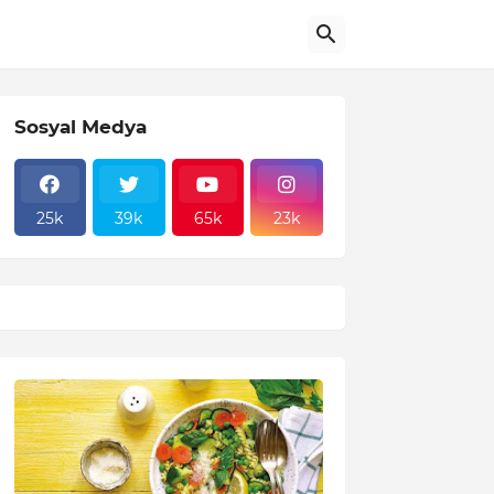
Sosyal Medya
25k
39k
65k
23k