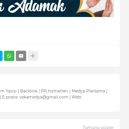
tım Yazısı | Backlink | PR hizmetleri | Medya Planlama |
| E-posta: vekamedya@gmail.com | Web:
Tümünü göster