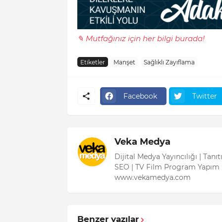
✎ Mutfağınız için her bilgi burada!
Etiketler
Manşet
Sağlıklı Zayıflama
Facebook
Twitter
Veka Medya
Dijital Medya Yayıncılığı | Tanı
SEO | TV Film Program Yapım 
www.vekamedya.com
Benzer yazılar