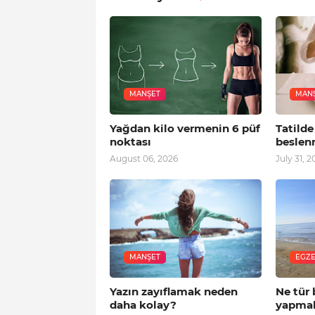
MANŞET
MAN
Yağdan kilo vermenin 6 püf
Tatilde
noktası
beslen
August 06, 2026
July 31, 2
MANŞET
EGZE
Yazın zayıflamak neden
Ne tür 
daha kolay?
yapmal