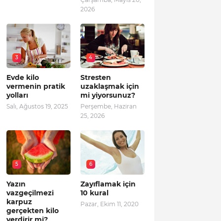
2026
3
4
Evde kilo
Stresten
vermenin pratik
uzaklaşmak için
yolları
mi yiyorsunuz?
Salı, Ağustos 19, 2025
Perşembe, Haziran
25, 2026
5
6
Yazın
Zayıflamak için
vazgeçilmezi
10 kural
karpuz
Pazar, Ekim 11, 2020
gerçekten kilo
verdirir mi?