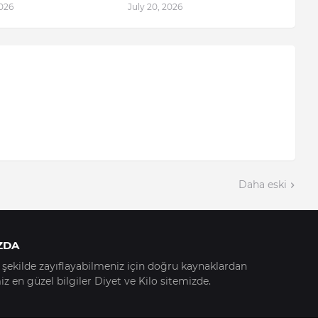
2026
July 20, 2026
Daha eski
ZDA
ir şekilde zayıflayabilmeniz için doğru kaynaklardan
z en güzel bilgiler Diyet ve Kilo sitemizde.