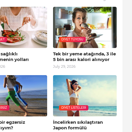
ŞET
DIYET TÜYOSU
 sağlıklı
Tek bir yeme atağında, 3 ile
menin yolları
5 bin arası kalori alınıyor
026
July 29, 2026
RSIZ
DIYET LISTELERI
bir egzersiz
İncelirken sıkılaştıran
ıyım?
Japon formülü