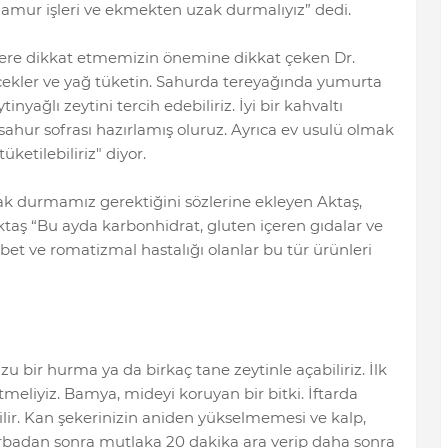
hamur işleri ve ekmekten uzak durmalıyız” dedi.
ere dikkat etmemizin önemine dikkat çeken Dr.
ecekler ve yağ tüketin. Sahurda tereyağında yumurta
inyağlı zeytini tercih edebiliriz. İyi bir kahvaltı
r sahur sofrası hazırlamış oluruz. Ayrıca ev usulü olmak
ketilebiliriz" diyor.
k durmamız gerektiğini sözlerine ekleyen Aktaş,
ktaş “Bu ayda karbonhidrat, gluten içeren gıdalar ve
bet ve romatizmal hastalığı olanlar bu tür ürünleri
 bir hurma ya da birkaç tane zeytinle açabiliriz. İlk
tmeliyiz. Bamya, mideyi koruyan bir bitki. İftarda
bilir. Kan şekerinizin aniden yükselmemesi ve kalp,
badan sonra mutlaka 20 dakika ara verip daha sonra