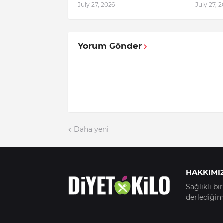
July 27, 2026
July 27, 
Yorum Gönder
Daha yeni
HAKKIMI
Sağlıklı b
derlediğimi