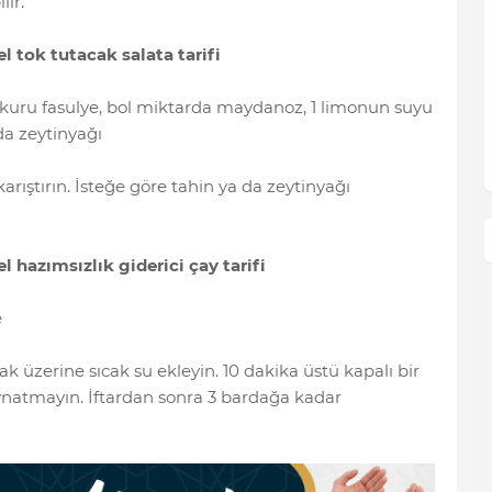
ir.”
 tok tutacak salata tarifi
kuru fasulye, bol miktarda maydanoz, 1 limonun suyu
da zeytinyağı
rıştırın. İsteğe göre tahin ya da zeytinyağı
 hazımsızlık giderici çay tarifi
e
rak üzerine sıcak su ekleyin. 10 dakika üstü kapalı bir
kaynatmayın. İftardan sonra 3 bardağa kadar