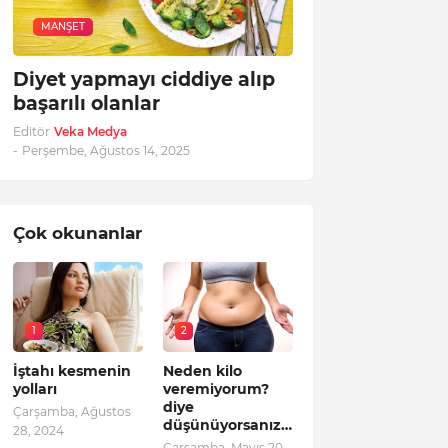
MANŞET
Diyet yapmayı ciddiye alıp
başarılı olanlar
Editör
Veka Medya
-
Perşembe, Ağustos 14, 2025
Çok okunanlar
1
2
İştahı kesmenin
Neden kilo
yolları
veremiyorum?
diye
Çarşamba, Ağustos
düşünüyorsanız…
28, 2024
Çarşamba, Mayıs 20,