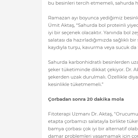
bu besinleri tercih etmemeli, sahurda 
Ramazan ayı boyunca yediğimiz besinl
Ümit Aktaş, “Sahurda bol proteinli yiy
iyi bir seçenek olacaktır. Yanında bol zeyt
salatası da hazırladığımızda sağlıklı bi
kaydıyla turşu, kavurma veya sucuk da tü
Sahurda karbonhidratlı besinlerden uza
şeker tüketiminde dikkat çekiyor. Dr. A
şekerden uzak durulmalı. Özellikle diya
kesinlikle tüketmemeli.”
Çorbadan sonra 20 dakika mola
Fitoterapi Uzmanı Dr. Aktaş, "Orucumuzu
etapta çorbamızı salatayla birlikte tüke
bamya çorbası çok iyi bir alternatif ola
damar problemleri yaşamamak için çor