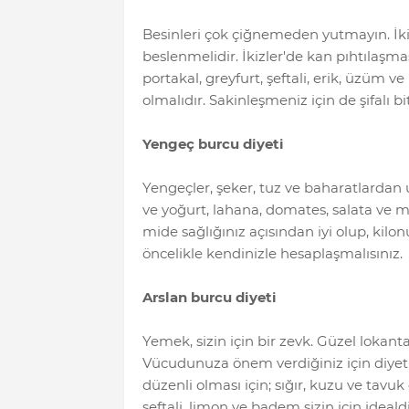
Besinleri çok çiğnemeden yutmayın. İkizle
beslenmelidir. İkizler'de kan pıhtılaşmas
portakal, greyfurt, şeftali, erik, üzüm 
olmalıdır. Sakinleşmeniz için de şifalı bi
Yengeç burcu diyeti
Yengeçler, şeker, tuz ve baharatlardan 
ve yoğurt, lahana, domates, salata ve ma
mide sağlığınız açısından iyi olup, kilo
öncelikle kendinizle hesaplaşmalısınız.
Arslan burcu diyeti
Yemek, sizin için bir zevk. Güzel lokant
Vücudunuza önem verdiğiniz için diyet 
düzenli olması için; sığır, kuzu ve tavuk 
şeftali, limon ve badem sizin için ideald