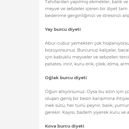
Tahıllardan yapılmış ekmekler, balık ve d
meyve ve sebzeler içeren bir diyet ta
beslenme gerginliğinizi ve stresinizi alı
Yay burcu diyeti
Abur-cubur yemekten çok hoşlanıyorsunu
bozuyorsunuz. Burcunuz kalçalar, bacak
için kabuklu meyveler ve sebzeleri tercih
patates, incir, kuru erik, çilek, elma, arm
Oğlak burcu diyeti
Öğün atlıyorsunuz. Oysa bu sizin için 
oluşan geniş bir besin karışımına ihtiyac
inek sütü, her türlü peynir, balık, yumur
gerekir. Kayısı, badem yiyerek kuru ve ale
Kova burcu diyeti