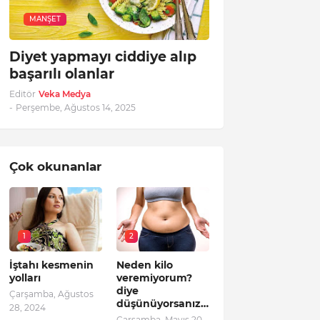
MANŞET
Diyet yapmayı ciddiye alıp
başarılı olanlar
Editör
Veka Medya
-
Perşembe, Ağustos 14, 2025
Çok okunanlar
1
2
İştahı kesmenin
Neden kilo
yolları
veremiyorum?
diye
Çarşamba, Ağustos
düşünüyorsanız…
28, 2024
Çarşamba, Mayıs 20,