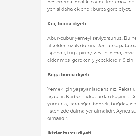
beslenerek ideal kilosunu korumayı da a
yenisi daha eklendi; burca göre diyet.
Koç burcu diyeti
Abur-cubur yemeyi seviyorsunuz. Bu neden
alkolden uzak durun. Domates, patates, 
ıspanak, turp, pirinç, zeytin, elma, cev
eklenmesi gereken yiyeceklerdir. Sizin iç
Boğa burcu diyeti
Yemek için yaşayanlardansınız. Fakat un
açabilir. Karbonhidratlardan kaçının. Do
yumurta, karaciğer, böbrek, buğday, ısp
listenizde daima yer almalıdır. Ayrıca 
olmalıdır.
İkizler burcu diyeti