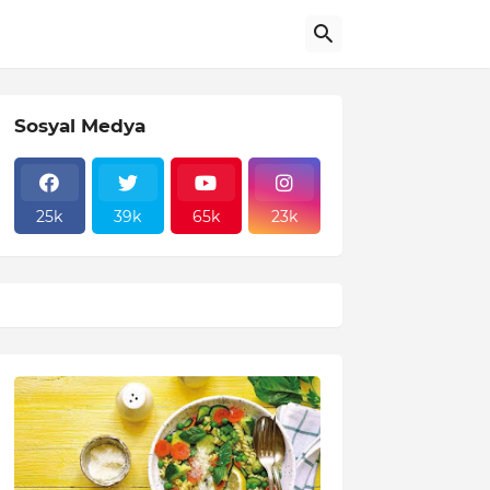
Sosyal Medya
25k
39k
65k
23k