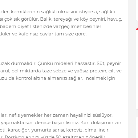
r, kemiklerinin sağlıklı olmasını istiyorsa, sağlıklı
ı çok sık görülür. Balık, tereyağı ve köy peyniri, havuç,
ve badem diyet listenizde vazgeçilmez besinler
tkiler ve kafeinsiz çaylar tam size göre.
uzak durmalıdır. Çünkü mideleri hassastır. Süt, peynir
rul, bol miktarda taze sebze ve yağsız protein, cilt ve
nuzu da kontrol altına almanızı sağlar. İncelmek için
alar, nefis yemekler her zaman hayalinizi süslüyor.
yapmakta son derece başarılısınız. Kan dolaşımınızın
eti, karaciğer, yumurta sarısı, kereviz, elma, incir,
ir. Porsiyonlarınızı yüzde 50 azaltmanız önerilir.