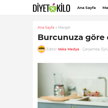
Ana Sayfa
Ma
Ana Sayfa
Manşet
Burcunuza göre di
Editör
Veka Medya
-
Çarşamba, Eylü