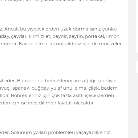
uz. Ancak bu yiyeceklerden uzak durmalısınız çünkü
ay, çavdar, kırmızı et, peynir, zeytin, portakal, limon,
rinizdir. Kavun, elma, armut cildiniz için de mucizeler
sil eder. Bu nedenle böbreklerinizin sağlığı için diyet
havuç, ıspanak, buğday, yulaf unu, elma, çilek, badem
ır. Böbrekleriniz için çok fazla asitli içeceklerden
den için ise ince dilimler faydalı olacaktır.
der. Solunum yolları problemleri yaşayabilirsiniz.