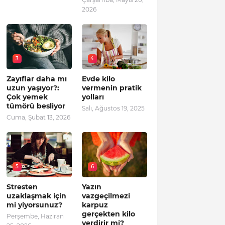
2026
3
4
Zayıflar daha mı
Evde kilo
uzun yaşıyor?:
vermenin pratik
Çok yemek
yolları
tümörü besliyor
Salı, Ağustos 19, 2025
Cuma, Şubat 13, 2026
5
6
Stresten
Yazın
uzaklaşmak için
vazgeçilmezi
mi yiyorsunuz?
karpuz
gerçekten kilo
Perşembe, Haziran
verdirir mi?