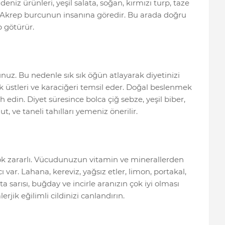
eniz ürünleri, yeşil salata, soğan, kırmızı turp, taze
m Akrep burcunun insanına göredir. Bu arada doğru
p götürür.
z. Bu nedenle sık sık öğün atlayarak diyetinizi
 üstleri ve karaciğeri temsil eder. Doğal beslenmek
 edin. Diyet süresince bolca çiğ sebze, yeşil biber,
ut, ve taneli tahılları yemeniz önerilir.
çok zararlı. Vücudunuzun vitamin ve minerallerden
ı var. Lahana, kereviz, yağsız etler, limon, portakal,
ta sarısı, buğday ve incirle aranızın çok iyi olması
rjik eğilimli cildinizi canlandırın.