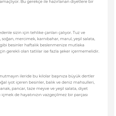
maçlıyor. Bu gerekçe ile hazırlanan diyetlere bir
le sizin için tehlike çanları çalıyor. Tuz ve
soğan, mercimek, karnıbahar, marul, yeşil salata,
iz gibi besinler haftalık beslenmenize mutlaka
in gerekli olan tatlılar ise fazla şeker içermemelidir.
utmayın ileride bu kilolar başınıza büyük dertler
ğal iyot içeren besinler, balık ve deniz mahsulleri,
anak, pancar, taze meyve ve yeşil salata, diyet
su içmek de hayatınızın vazgeçilmez bir parçası