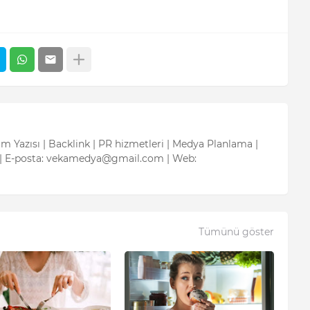
tım Yazısı | Backlink | PR hizmetleri | Medya Planlama |
| E-posta: vekamedya@gmail.com | Web:
Tümünü göster