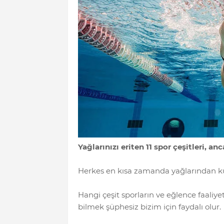
Yağlarınızı eriten 11 spor çeşitleri, 
Herkes en kısa zamanda yağlarından ku
Hangi çeşit sporların ve eğlence faaliye
bilmek şüphesiz bizim için faydalı olur.