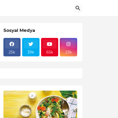
Sosyal Medya
25k
39k
65k
23k