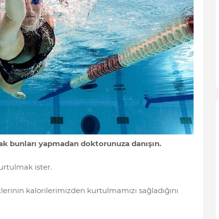
ancak bunları yapmadan doktorunuza danışın.
rtulmak ister.
tlerinin kalorilerimizden kurtulmamızı sağladığını