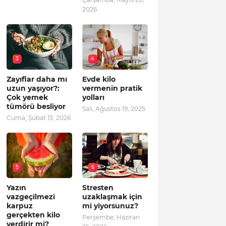
2026
3
4
Zayıflar daha mı
Evde kilo
uzun yaşıyor?:
vermenin pratik
Çok yemek
yolları
tümörü besliyor
Salı, Ağustos 19, 2025
Cuma, Şubat 13, 2026
5
6
Yazın
Stresten
vazgeçilmezi
uzaklaşmak için
karpuz
mi yiyorsunuz?
gerçekten kilo
Perşembe, Haziran
verdirir mi?