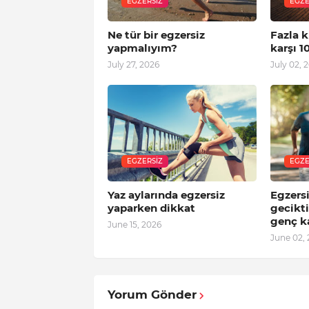
EGZERSIZ
EGZE
Ne tür bir egzersiz
Fazla k
yapmalıyım?
karşı 1
July 27, 2026
July 02, 
EGZERSIZ
EGZE
Yaz aylarında egzersiz
Egzers
yaparken dikkat
gecikti
genç k
June 15, 2026
June 02,
Yorum Gönder