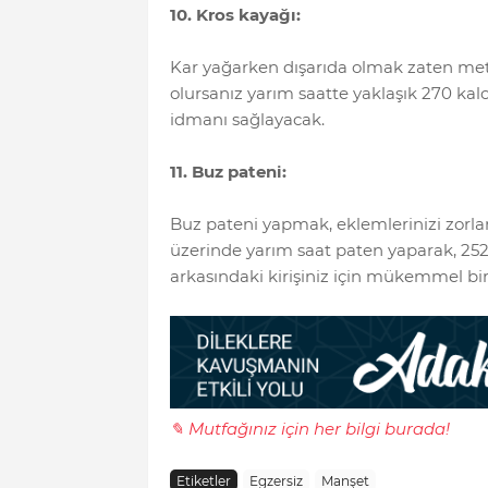
10. Kros kayağı:
Kar yağarken dışarıda olmak zaten meta
olursanız yarım saatte yaklaşık 270 kalor
idmanı sağlayacak.
11. Buz pateni:
Buz pateni yapmak, eklemlerinizi zorl
üzerinde yarım saat paten yaparak, 252 k
arkasındaki kirişiniz için mükemmel bir
✎ Mutfağınız için her bilgi burada!
Etiketler
Egzersiz
Manşet