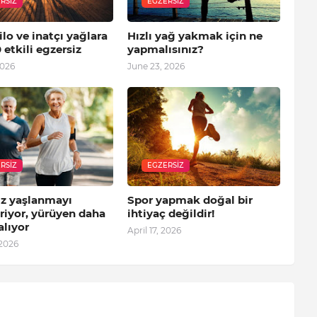
RSIZ
EGZERSIZ
ilo ve inatçı yağlara
Hızlı yağ yakmak için ne
0 etkili egzersiz
yapmalısınız?
2026
June 23, 2026
RSIZ
EGZERSIZ
iz yaşlanmayı
Spor yapmak doğal bir
riyor, yürüyen daha
ihtiyaç değildir!
alıyor
April 17, 2026
 2026