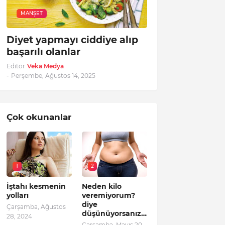
MANŞET
Diyet yapmayı ciddiye alıp
başarılı olanlar
Editör
Veka Medya
-
Perşembe, Ağustos 14, 2025
Çok okunanlar
1
2
İştahı kesmenin
Neden kilo
yolları
veremiyorum?
diye
Çarşamba, Ağustos
düşünüyorsanız…
28, 2024
Çarşamba, Mayıs 20,