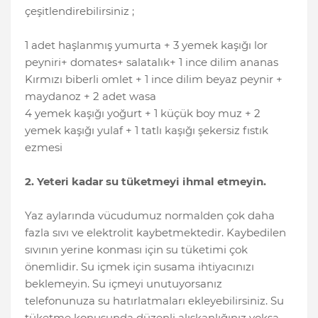
çeşitlendirebilirsiniz ;
1 adet haşlanmış yumurta + 3 yemek kaşığı lor
peyniri+ domates+ salatalık+ 1 ince dilim ananas
Kırmızı biberli omlet + 1 ince dilim beyaz peynir +
maydanoz + 2 adet wasa
4 yemek kaşığı yoğurt + 1 küçük boy muz + 2
yemek kaşığı yulaf + 1 tatlı kaşığı şekersiz fıstık
ezmesi
2. Yeteri kadar su tüketmeyi ihmal etmeyin.
Yaz aylarında vücudumuz normalden çok daha
fazla sıvı ve elektrolit kaybetmektedir. Kaybedilen
sıvının yerine konması için su tüketimi çok
önemlidir. Su içmek için susama ihtiyacınızı
beklemeyin. Su içmeyi unutuyorsanız
telefonunuza su hatırlatmaları ekleyebilirsiniz. Su
tüketme konusunda düzenli alışkanlığınız yoksa