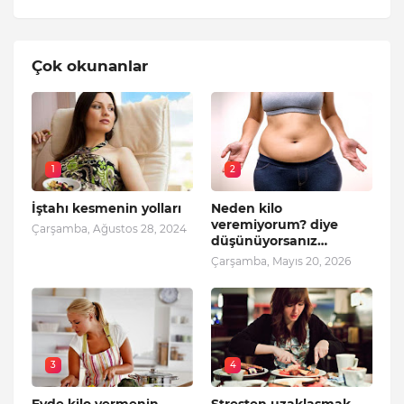
Çok okunanlar
1
2
İştahı kesmenin yolları
Neden kilo
veremiyorum? diye
Çarşamba, Ağustos 28, 2024
düşünüyorsanız…
Çarşamba, Mayıs 20, 2026
3
4