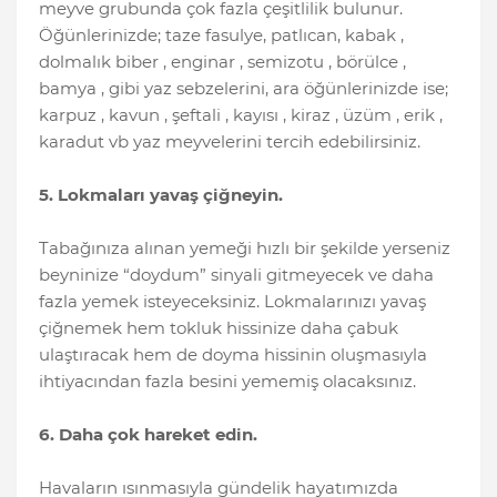
meyve grubunda çok fazla çeşitlilik bulunur.
Öğünlerinizde; taze fasulye, patlıcan, kabak ,
dolmalık biber , enginar , semizotu , börülce ,
bamya , gibi yaz sebzelerini, ara öğünlerinizde ise;
karpuz , kavun , şeftali , kayısı , kiraz , üzüm , erik ,
karadut vb yaz meyvelerini tercih edebilirsiniz.
5. Lokmaları yavaş çiğneyin.
Tabağınıza alınan yemeği hızlı bir şekilde yerseniz
beyninize “doydum” sinyali gitmeyecek ve daha
fazla yemek isteyeceksiniz. Lokmalarınızı yavaş
çiğnemek hem tokluk hissinize daha çabuk
ulaştıracak hem de doyma hissinin oluşmasıyla
ihtiyacından fazla besini yememiş olacaksınız.
6. Daha çok hareket edin.
Havaların ısınmasıyla gündelik hayatımızda