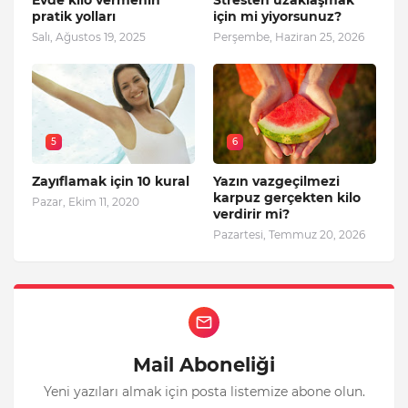
Evde kilo vermenin
Stresten uzaklaşmak
pratik yolları
için mi yiyorsunuz?
Salı, Ağustos 19, 2025
Perşembe, Haziran 25, 2026
5
6
Zayıflamak için 10 kural
Yazın vazgeçilmezi
karpuz gerçekten kilo
Pazar, Ekim 11, 2020
verdirir mi?
Pazartesi, Temmuz 20, 2026
Mail Aboneliği
Yeni yazıları almak için posta listemize abone olun.