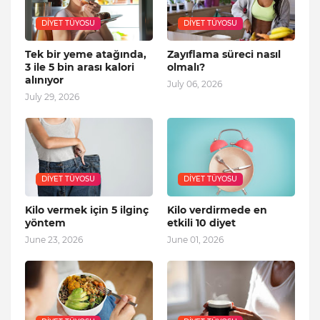
DIYET TÜYOSU
DIYET TÜYOSU
Tek bir yeme atağında,
Zayıflama süreci nasıl
3 ile 5 bin arası kalori
olmalı?
alınıyor
July 06, 2026
July 29, 2026
DIYET TÜYOSU
DIYET TÜYOSU
Kilo vermek için 5 ilginç
Kilo verdirmede en
yöntem
etkili 10 diyet
June 23, 2026
June 01, 2026