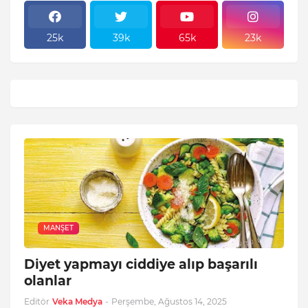
25k
39k
65k
23k
MANŞET
Diyet yapmayı ciddiye alıp başarılı
olanlar
Editör
Veka Medya
-
Perşembe, Ağustos 14, 2025