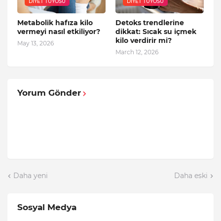
DIYET TÜYOSU
DIYET TÜYOSU
Metabolik hafıza kilo
Detoks trendlerine
vermeyi nasıl etkiliyor?
dikkat: Sıcak su içmek
kilo verdirir mi?
May 13, 2026
March 12, 2026
Yorum Gönder
Daha yeni
Daha eski
Sosyal Medya