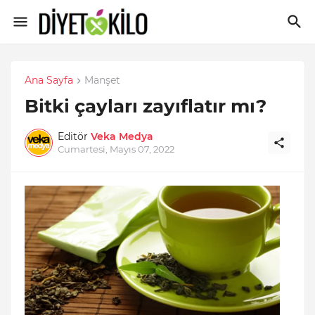
Ana Sayfa
Manşet
Bitki çayları zayıflatır mı?
Editör
Veka Medya
Cumartesi, Mayıs 07, 2022