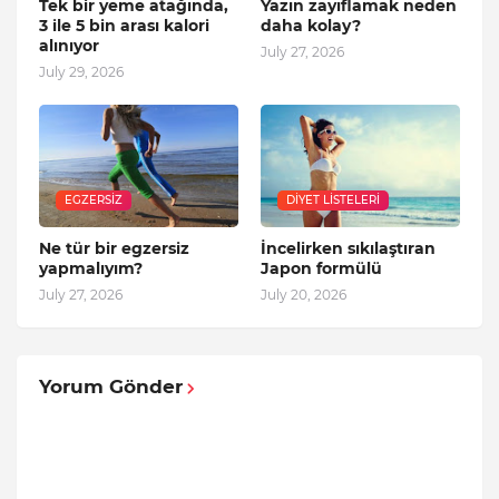
Tek bir yeme atağında,
Yazın zayıflamak neden
3 ile 5 bin arası kalori
daha kolay?
alınıyor
July 27, 2026
July 29, 2026
EGZERSIZ
DIYET LISTELERI
Ne tür bir egzersiz
İncelirken sıkılaştıran
yapmalıyım?
Japon formülü
July 27, 2026
July 20, 2026
Yorum Gönder