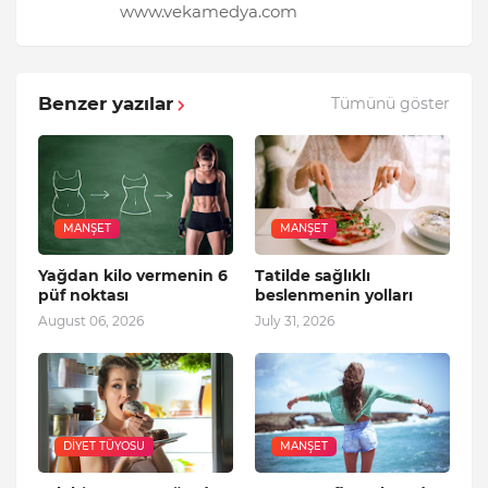
www.vekamedya.com
Benzer yazılar
Tümünü göster
MANŞET
MANŞET
Yağdan kilo vermenin 6
Tatilde sağlıklı
püf noktası
beslenmenin yolları
August 06, 2026
July 31, 2026
DIYET TÜYOSU
MANŞET