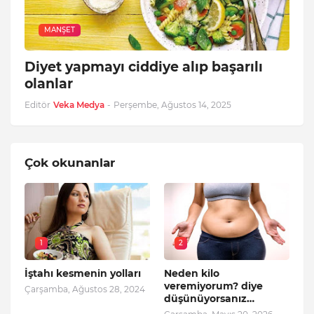
MANŞET
Diyet yapmayı ciddiye alıp başarılı
olanlar
Editör
Veka Medya
-
Perşembe, Ağustos 14, 2025
Çok okunanlar
1
2
İştahı kesmenin yolları
Neden kilo
veremiyorum? diye
Çarşamba, Ağustos 28, 2024
düşünüyorsanız…