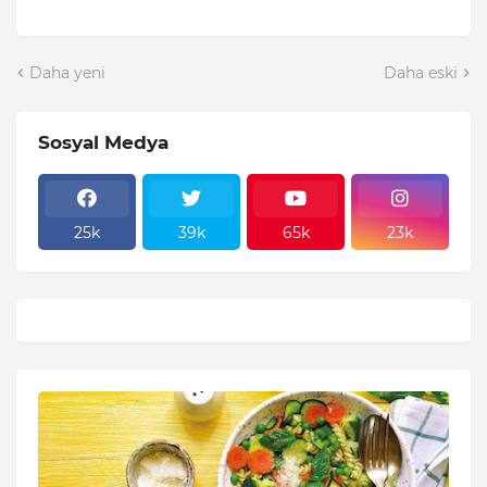
Daha yeni
Daha eski
Sosyal Medya
25k
39k
65k
23k