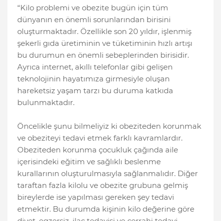
“Kilo problemi ve obezite bugün için tüm
dünyanın en önemli sorunlarından birisini
oluşturmaktadır. Özellikle son 20 yıldır, işlenmiş
şekerli gıda üretiminin ve tüketiminin hızlı artışı
bu durumun en önemli sebeplerinden birisidir.
Ayrıca internet, akıllı telefonlar gibi gelişen
teknolojinin hayatımıza girmesiyle oluşan
hareketsiz yaşam tarzı bu duruma katkıda
bulunmaktadır.
Öncelikle şunu bilmeliyiz ki obeziteden korunmak
ve obeziteyi tedavi etmek farklı kavramlardır.
Obeziteden korunma çocukluk çağında aile
içerisindeki eğitim ve sağlıklı beslenme
kurallarının oluşturulmasıyla sağlanmalıdır. Diğer
taraftan fazla kilolu ve obezite grubuna gelmiş
bireylerde ise yapılması gereken şey tedavi
etmektir. Bu durumda kişinin kilo değerine göre
diyet, egzersiz, ilaç tedavisi ve cerrahi tedavi