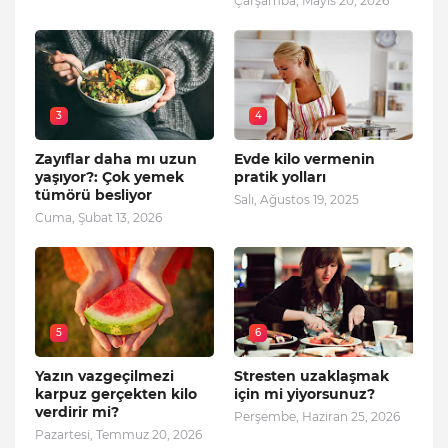
Çarşamba, Mayıs 20, 2026
3
4
Zayıflar daha mı uzun
Evde kilo vermenin
yaşıyor?: Çok yemek
pratik yolları
tümörü besliyor
Salı, Ağustos 19, 2025
Cuma, Şubat 13, 2026
5
6
Yazın vazgeçilmezi
Stresten uzaklaşmak
karpuz gerçekten kilo
için mi yiyorsunuz?
verdirir mi?
Perşembe, Haziran 25, 2026
Pazartesi, Temmuz 20, 2026