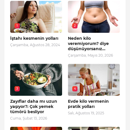
1
2
İştahı kesmenin yolları
Neden kilo
veremiyorum? diye
Çarşamba, Ağustos 28, 2024
düşünüyorsanız…
Çarşamba, Mayıs 20, 2026
3
4
Zayıflar daha mı uzun
Evde kilo vermenin
yaşıyor?: Çok yemek
pratik yolları
tümörü besliyor
Salı, Ağustos 19, 2025
Cuma, Şubat 13, 2026