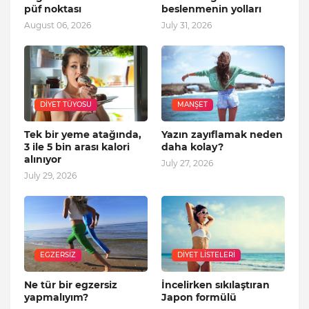
püf noktası
beslenmenin yolları
August 06, 2026
July 31, 2026
DIYET TÜYOSU
MANŞET
Tek bir yeme atağında,
Yazın zayıflamak neden
3 ile 5 bin arası kalori
daha kolay?
alınıyor
July 27, 2026
July 29, 2026
EGZERSIZ
DIYET LISTELERI
Ne tür bir egzersiz
İncelirken sıkılaştıran
yapmalıyım?
Japon formülü