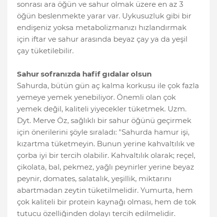
sonrası ara öğün ve sahur olmak üzere en az 3
öğün beslenmekte yarar var. Uykusuzluk gibi bir
endişeniz yoksa metabolizmanızı hızlandırmak
için iftar ve sahur arasında beyaz çay ya da yeşil
çay tüketilebilir.
Sahur sofranızda hafif gıdalar olsun
Sahurda, bütün gün aç kalma korkusu ile çok fazla
yemeye yemek yenebiliyor. Önemli olan çok
yemek değil, kaliteli yiyecekler tüketmek. Uzm.
Dyt. Merve Öz, sağlıklı bir sahur öğünü geçirmek
için önerilerini şöyle sıraladı: "Sahurda hamur işi,
kızartma tüketmeyin. Bunun yerine kahvaltılık ve
çorba iyi bir tercih olabilir. Kahvaltılık olarak; reçel,
çikolata, bal, pekmez, yağlı peynirler yerine beyaz
peynir, domates, salatalık, yeşillik, miktarını
abartmadan zeytin tüketilmelidir. Yumurta, hem
çok kaliteli bir protein kaynağı olması, hem de tok
tutucu özelliğinden dolayı tercih edilmelidir.