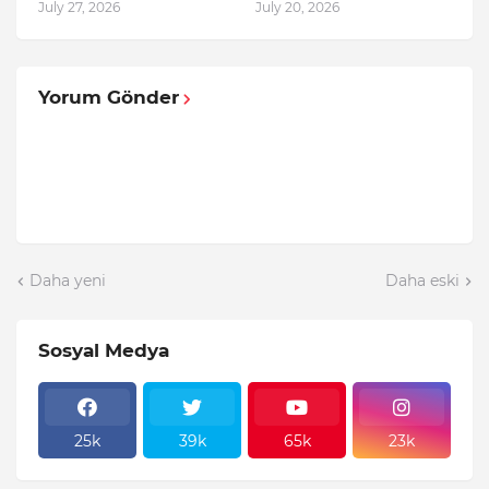
July 27, 2026
July 20, 2026
Yorum Gönder
Daha yeni
Daha eski
Sosyal Medya
25k
39k
65k
23k