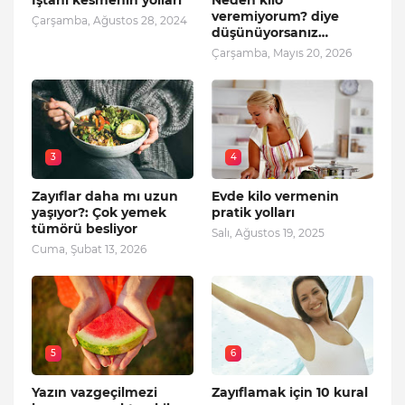
İştahı kesmenin yolları
Neden kilo
veremiyorum? diye
Çarşamba, Ağustos 28, 2024
düşünüyorsanız…
Çarşamba, Mayıs 20, 2026
3
4
Zayıflar daha mı uzun
Evde kilo vermenin
yaşıyor?: Çok yemek
pratik yolları
tümörü besliyor
Salı, Ağustos 19, 2025
Cuma, Şubat 13, 2026
5
6
Yazın vazgeçilmezi
Zayıflamak için 10 kural