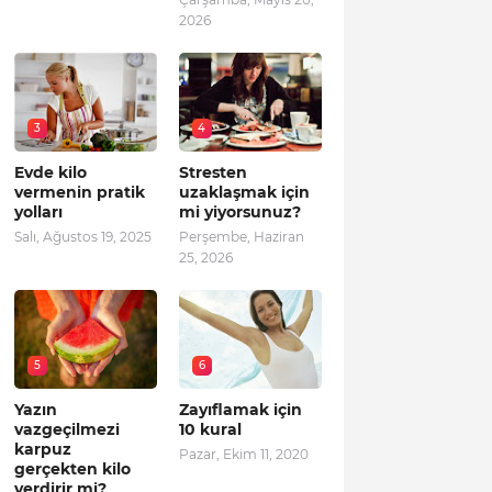
2026
3
4
Evde kilo
Stresten
vermenin pratik
uzaklaşmak için
yolları
mi yiyorsunuz?
Salı, Ağustos 19, 2025
Perşembe, Haziran
25, 2026
5
6
Yazın
Zayıflamak için
vazgeçilmezi
10 kural
karpuz
Pazar, Ekim 11, 2020
gerçekten kilo
verdirir mi?