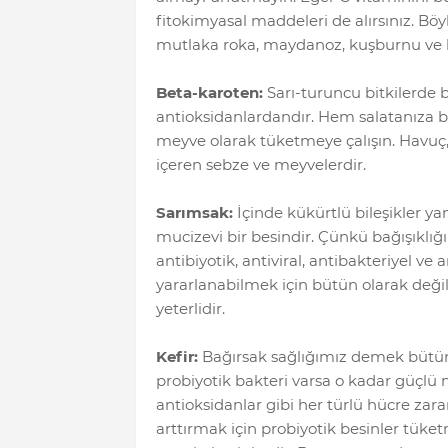
fitokimyasal maddeleri de alırsınız. Böy
mutlaka roka, maydanoz, kuşburnu ve ki
Beta-karoten:
Sarı-turuncu bitkilerde 
antioksidanlardandır. Hem salatanıza 
meyve olarak tüketmeye çalışın. Havuç
içeren sebze ve meyvelerdir.
Sarımsak:
İçinde kükürtlü bileşikler y
mucizevi bir besindir. Çünkü bağışıklığ
antibiyotik, antiviral, antibakteriyel ve
yararlanabilmek için bütün olarak değil
yeterlidir.
Kefir:
Bağırsak sağlığımız demek bütün
probiyotik bakteri varsa o kadar güçlü 
antioksidanlar gibi her türlü hücre zara
arttırmak için probiyotik besinler tüket