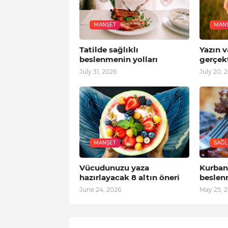
MANŞET
MAN
Tatilde sağlıklı
Yazın 
beslenmenin yolları
gerçekt
July 31, 2026
July 20, 
MANŞET
SAĞL
Vücudunuzu yaza
Kurban
hazırlayacak 8 altın öneri
beslen
June 24, 2026
May 25, 