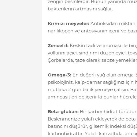
zengin besinlerdir. Bunun yanında muz,
bakterilerin artmasını sağlar.
Kırmızı meyveler:
Antioksidan miktarı 
nar likopen ve antosiyanin içerir ve baz
Zencefil:
Keskin tadı ve aroması ile bi
yollarını açıcı, sindirimi düzenleyici, tok
Çorbalarda, taze olarak sebze yemekleri
Omega-3:
En değerli yağ olan omega-3 ya
psikolojiniz, kalp-damar sağlığınız için
mutlaka 2 gün balık yemeye çalışın. 
aminoasitleri de içerir ki bunlar hücrel
Beta-glukan:
Bir karbonhidrat türüdür v
Beslenmenize yulafı ekleyerek de beta-
basıncını düşürür, glisemik indeksi düş
karbonhidrattır. Yulafı kahvaltıda, ara 