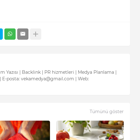
tım Yazısı | Backlink | PR hizmetleri | Medya Planlama |
| E-posta: vekamedya@gmail.com | Web:
Tümünü göster