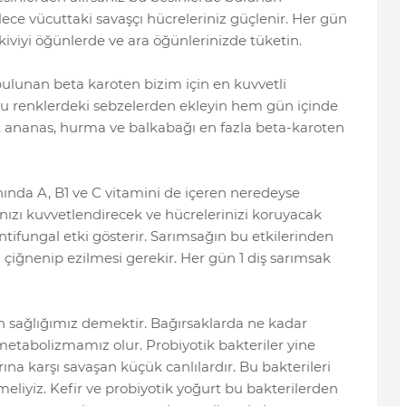
lece vücuttaki savaşçı hücreleriniz güçlenir. Her gün
viyi öğünlerde ve ara öğünlerinizde tüketin.
bulunan beta karoten bizim için en kuvvetli
bu renklerdeki sebzelerden ekleyin hem gün içinde
, ananas, hurma ve balkabağı en fazla beta-karoten
anında A, B1 ve C vitamini de içeren neredeyse
ınızı kuvvetlendirecek ve hücrelerinizi koruyacak
 antifungal etki gösterir. Sarımsağın bu etkilerinden
 çiğnenip ezilmesi gerekir. Her gün 1 diş sarımsak
 sağlığımız demektir. Bağırsaklarda ne kadar
metabolizmamız olur. Probiyotik bakteriler yine
rına karşı savaşan küçük canlılardır. Bu bakterileri
meliyiz. Kefir ve probiyotik yoğurt bu bakterilerden