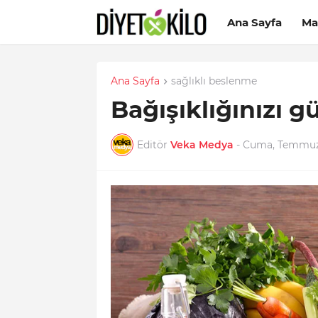
Ana Sayfa
Ma
Ana Sayfa
sağlıklı beslenme
Bağışıklığınızı g
Editör
Veka Medya
-
Cuma, Temmuz 