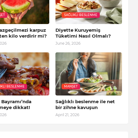
ŞET
SAĞLIKLI BESLENME
vazgeçilmezi karpuz
Diyette Kuruyemiş
en kilo verdirir mi?
Tüketimi Nasıl Olmalı?
2026
June 26, 2026
IKLI BESLENME
MANŞET
 Bayramı’nda
Sağlıklı beslenme ile net
meye dikkat!
bir zihne kavuşun
2026
April 21, 2026