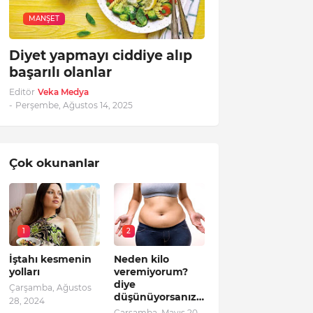
MANŞET
Diyet yapmayı ciddiye alıp
başarılı olanlar
Editör
Veka Medya
-
Perşembe, Ağustos 14, 2025
Çok okunanlar
1
2
İştahı kesmenin
Neden kilo
yolları
veremiyorum?
diye
Çarşamba, Ağustos
düşünüyorsanız…
28, 2024
Çarşamba, Mayıs 20,