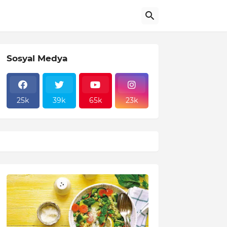
Sosyal Medya
25k
39k
65k
23k