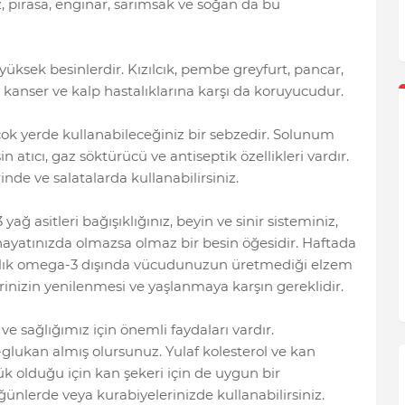
 pırasa, enginar, sarımsak ve soğan da bu
yüksek besinlerdir. Kızılcık, pembe greyfurt, pancar,
ı kanser ve kalp hastalıklarına karşı da koruyucudur.
rçok yerde kullanabileceğiniz bir sebzedir. Solunum
sin atıcı, gaz söktürücü ve antiseptik özellikleri vardır.
nde ve salatalarda kullanabilirsiniz.
ğ asitleri bağışıklığınız, beyin ve sinir sisteminiz,
 hayatınızda olmazsa olmaz bir besin öğesidir. Haftada
Balık omega-3 dışında vücudunuzun üretmediği elzem
erinizin yenilenmesi ve yaşlanmaya karşın gereklidir.
e sağlığımız için önemli faydaları vardır.
glukan almış olursunuz. Yulaf kolesterol ve kan
ük olduğu için kan şekeri için de uygun bir
öğünlerde veya kurabiyelerinizde kullanabilirsiniz.