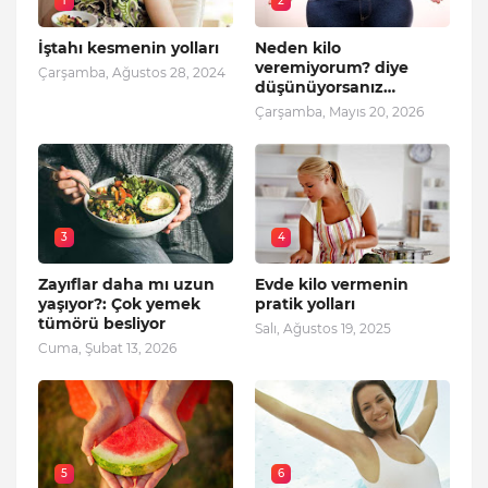
1
2
İştahı kesmenin yolları
Neden kilo
veremiyorum? diye
Çarşamba, Ağustos 28, 2024
düşünüyorsanız…
Çarşamba, Mayıs 20, 2026
3
4
Zayıflar daha mı uzun
Evde kilo vermenin
yaşıyor?: Çok yemek
pratik yolları
tümörü besliyor
Salı, Ağustos 19, 2025
Cuma, Şubat 13, 2026
5
6