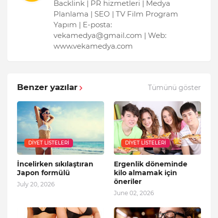
Backlink | PR hizmetleri | Medya
Planlama | SEO | TV Film Program
Yapım | E-posta:
vekamedya@gmail.com | Web:
www.vekamedya.com
Benzer yazılar
Tümünü göster
DIYET LISTELERI
DIYET LISTELERI
İncelirken sıkılaştıran
Ergenlik döneminde
Japon formülü
kilo almamak için
öneriler
July 20, 2026
June 02, 2026