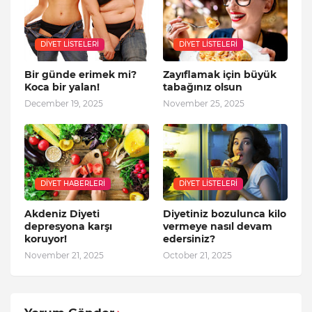
DIYET LISTELERI
DIYET LISTELERI
Bir günde erimek mi?
Zayıflamak için büyük
Koca bir yalan!
tabağınız olsun
December 19, 2025
November 25, 2025
DIYET HABERLERI
DIYET LISTELERI
Akdeniz Diyeti
Diyetiniz bozulunca kilo
depresyona karşı
vermeye nasıl devam
koruyor!
edersiniz?
November 21, 2025
October 21, 2025