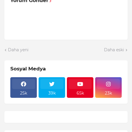
Yorum Gönder
Daha yeni
Daha eski
Sosyal Medya
25k
39k
65k
23k