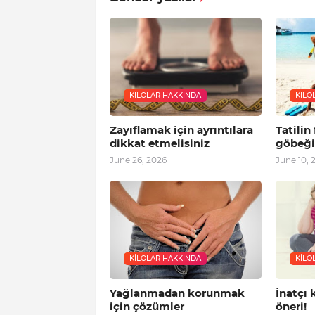
KILOLAR HAKKINDA
KILO
Zayıflamak için ayrıntılara
Tatilin
dikkat etmelisiniz
göbeği
June 26, 2026
June 10, 
KILOLAR HAKKINDA
KILO
Yağlanmadan korunmak
İnatçı k
için çözümler
öneri!