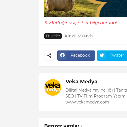
✎ Mutfağınız için her bilgi burada!
Etiketler
Kilolar Hakkında
Facebook
Twitter
Veka Medya
Dijital Medya Yayıncılığı | Tanı
SEO | TV Film Program Yapım 
www.vekamedya.com
Benzer yazılar