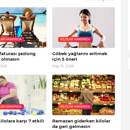
LAR HAKKINDA
KILOLAR HAKKINDA
 faturası şezlong
Göbek yağlarını eritmek
 olmasın
için 5 öneri
2026
May 15, 2026
LAR HAKKINDA
KILOLAR HAKKINDA
ilolara karşı 7 etkili
Ramazan giderken kilolar
da geri gelmesin