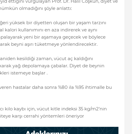
yid ettiğini vurgulayan Prof. Dr. Halil Coşkun, diyet ve
ümkün olmadığını şöyle anlattı:
değeri yüksek bir diyetten oluşan bir yaşam tarzını
 kalori kullanımını en aza indirerek ve aynı
palayarak yeni bir aşamaya geçecek ve böylece
arak beyni aşırı tüketmeye yönlendirecektir.
 aniden kesildiği zaman, vücut aç kaldığını
karak yağ depolamaya çabalar. Diyet de beynin
ekleri istemeye başlar .
 veren hastalar daha sonra %80 ila %95 ihtimalle bu
ıcı kilo kaybı için, vücut kitle indeksi 35 kg/m2’nin
teye karşı cerrahi yöntemleri öneriyor