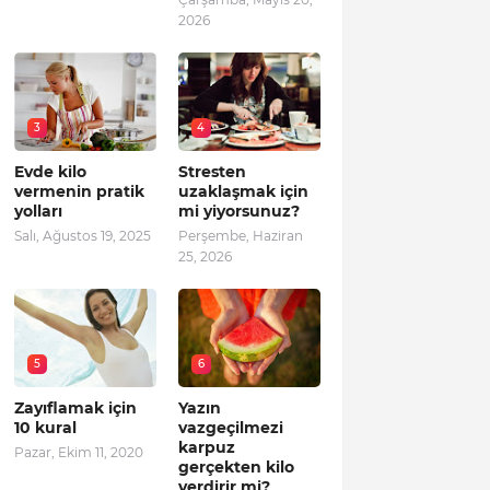
2026
3
4
Evde kilo
Stresten
vermenin pratik
uzaklaşmak için
yolları
mi yiyorsunuz?
Salı, Ağustos 19, 2025
Perşembe, Haziran
25, 2026
5
6
Zayıflamak için
Yazın
10 kural
vazgeçilmezi
karpuz
Pazar, Ekim 11, 2020
gerçekten kilo
verdirir mi?