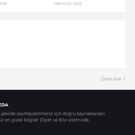
2026
March 05, 2026
Daha eski
ZDA
ir şekilde zayıflayabilmeniz için doğru kaynaklardan
z en güzel bilgiler Diyet ve Kilo sitemizde.