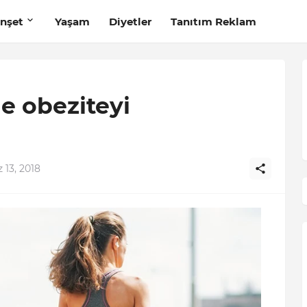
nşet
Yaşam
Diyetler
Tanıtım Reklam
le obeziteyi
13, 2018