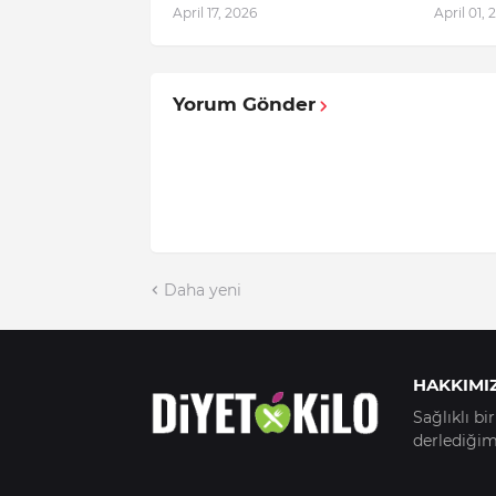
April 17, 2026
April 01, 
Yorum Gönder
Daha yeni
HAKKIMI
Sağlıklı b
derlediğimi