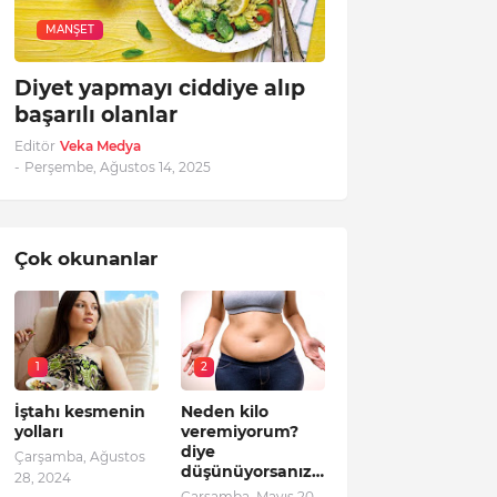
MANŞET
Diyet yapmayı ciddiye alıp
başarılı olanlar
Editör
Veka Medya
-
Perşembe, Ağustos 14, 2025
Çok okunanlar
1
2
İştahı kesmenin
Neden kilo
yolları
veremiyorum?
diye
Çarşamba, Ağustos
düşünüyorsanız…
28, 2024
Çarşamba, Mayıs 20,