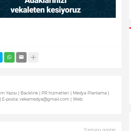
tım Yazısı | Backlink | PR hizmetleri | Medya Planlama |
| E-posta: vekamedya@gmail.com | Web:
Tümünü göster