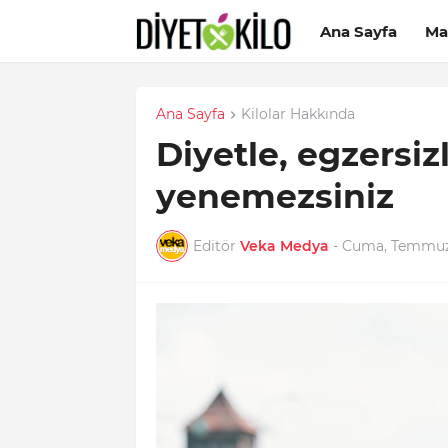
Ana Sayfa
Ma
Ana Sayfa
Kilolar Hakkında
Diyetle, egzersiz
yenemezsiniz
Editör
Veka Medya
-
Cuma, Temmuz 