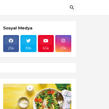
Sosyal Medya
25k
39k
65k
23k