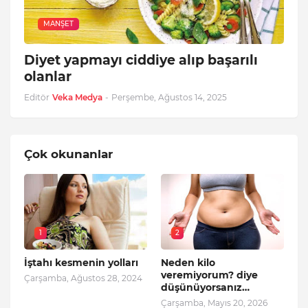
MANŞET
Diyet yapmayı ciddiye alıp başarılı
olanlar
Editör
Veka Medya
-
Perşembe, Ağustos 14, 2025
Çok okunanlar
1
2
İştahı kesmenin yolları
Neden kilo
veremiyorum? diye
Çarşamba, Ağustos 28, 2024
düşünüyorsanız…
Çarşamba, Mayıs 20, 2026