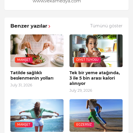
www.vekamedya.com
Benzer yazılar
Tümünü göster
MANŞET
DIYET TÜYOSU
Tatilde sağlıklı
Tek bir yeme atağında,
beslenmenin yolları
3 ile 5 bin arası kalori
alınıyor
July 31, 2026
July 29, 2026
MANŞET
EGZERSIZ