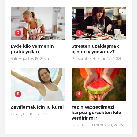
3
4
Evde kilo vermenin
Stresten uzaklaşmak
pratik yolları
için mi yiyorsunuz?
Salı, Ağustos 19, 2025
Perşembe, Haziran 25, 2026
5
6
Zayıflamak için 10 kural
Yazın vazgeçilmezi
karpuz gerçekten kilo
Pazar, Ekim 11, 2020
verdirir mi?
Pazartesi, Temmuz 20, 2026