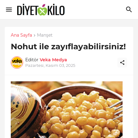
Ana Sayfa
Manşet
Nohut ile zayıflayabilirsiniz!
Editör
Veka Medya
Pazartesi, Kasım 03, 2025