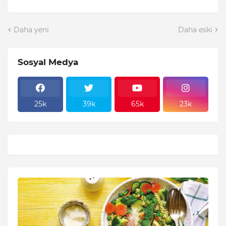
Daha yeni
Daha eski
Sosyal Medya
25k
39k
65k
23k