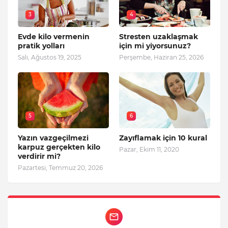
3
4
Evde kilo vermenin
Stresten uzaklaşmak
pratik yolları
için mi yiyorsunuz?
Salı, Ağustos 19, 2025
Perşembe, Haziran 25, 2026
5
6
Yazın vazgeçilmezi
Zayıflamak için 10 kural
karpuz gerçekten kilo
Pazar, Ekim 11, 2020
verdirir mi?
Pazartesi, Temmuz 20, 2026