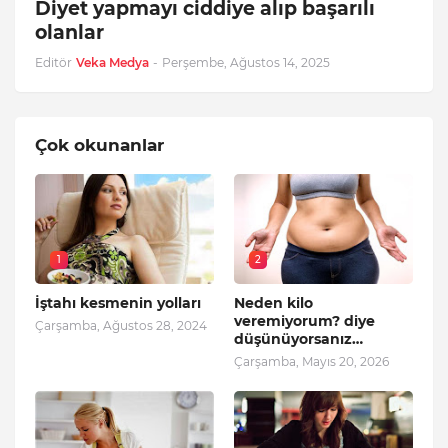
Diyet yapmayı ciddiye alıp başarılı
olanlar
Editör
Veka Medya
-
Perşembe, Ağustos 14, 2025
Çok okunanlar
1
2
İştahı kesmenin yolları
Neden kilo
veremiyorum? diye
Çarşamba, Ağustos 28, 2024
düşünüyorsanız…
Çarşamba, Mayıs 20, 2026