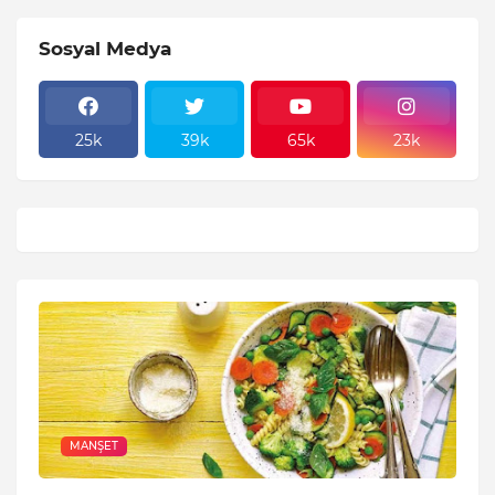
Sosyal Medya
25k
39k
65k
23k
MANŞET