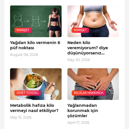
MANŞET
MANŞET
Yağdan kilo vermenin 6
Neden kilo
püf noktası
veremiyorum? diye
düşünüyorsanız…
August 06, 2026
May 20, 2026
DIYET TÜYOSU
KILOLAR HAKKINDA
Metabolik hafıza kilo
Yağlanmadan
vermeyi nasıl etkiliyor?
korunmak için
çözümler
May 13, 2026
April 17, 2026