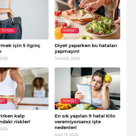
T TÜYOSU
MANŞET
rmek için 5 ilginç
Diyet yaparken bu hataları
m
yapmayın!
2026
June 03, 2026
ŞET
MANŞET
rirken kalp
En sık yapılan 9 hata! Kilo
ndaki riskler!
veremiyorsanız işte
nedenleri
 2026
April 13, 2026