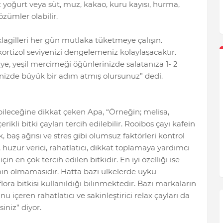
z yoğurt veya süt, muz, kakao, kuru kayısı, hurma,
özümler olabilir.
klagilleri her gün mutlaka tüketmeye çalışın.
rtizol seviyenizi dengelemeniz kolaylaşacaktır.
e, yeşil mercimeği öğünlerinizde salatanıza 1- 2
nizde büyük bir adım atmış olursunuz” dedi.
abileceğine dikkat çeken Apa, “Örneğin; melisa,
rikli bitki çayları tercih edilebilir. Rooibos çayı kafein
 baş ağrısı ve stres gibi olumsuz faktörleri kontrol
ci, huzur verici, rahatlatıcı, dikkat toplamaya yardımcı
in en çok tercih edilen bitkidir. En iyi özelliği ise
inin olmamasıdır. Hatta bazı ülkelerde uyku
lora bitkisi kullanıldığı bilinmektedir. Bazı markaların
 içeren rahatlatıcı ve sakinleştirici relax çayları da
iniz” diyor.