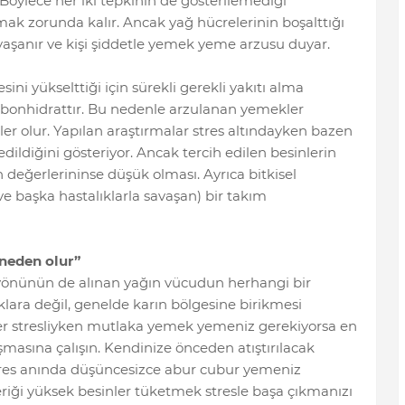
 Böylece her iki tepkinin de gösterilemediği
mak zorunda kalır. Ancak yağ hücrelerinin boşalttığı
yaşanır ve kişi şiddetle yemek yeme arzusu duyar.
sini yükselttiği için sürekli gerekli yakıtı alma
arbonhidrattır. Bu nedenle arzulanan yemekler
nler olur. Yapılan araştırmalar stres altındayken bazen
edildiğini gösteriyor. Ancak tercih edilen besinlerin
n değerlerininse düşük olması. Ayrıca bitkisel
e başka hastalıklarla savaşan) bir takım
neden olur”
yönünün de alınan yağın vücudun herhangi bir
lara değil, genelde karın bölgesine birikmesi
r stresliyken mutlaka yemek yemeniz gerekiyorsa en
masına çalışın. Kendinize önceden atıştırılacak
stres anında düşüncesizce abur cubur yemeniz
riği yüksek besinler tüketmek stresle başa çıkmanızı