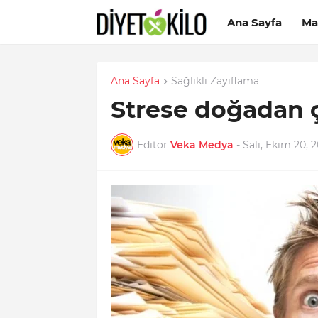
Ana Sayfa
Ma
Ana Sayfa
Sağlıklı Zayıflama
Strese doğadan
Editör
Veka Medya
-
Salı, Ekim 20, 2