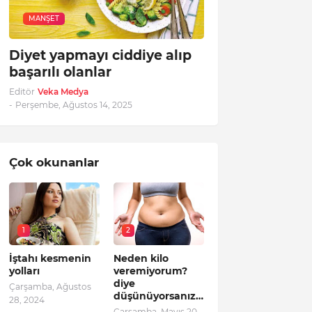
MANŞET
Diyet yapmayı ciddiye alıp
başarılı olanlar
Editör
Veka Medya
-
Perşembe, Ağustos 14, 2025
Çok okunanlar
1
2
İştahı kesmenin
Neden kilo
yolları
veremiyorum?
diye
Çarşamba, Ağustos
düşünüyorsanız…
28, 2024
Çarşamba, Mayıs 20,