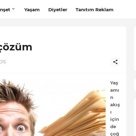
nşet
Yaşam
Diyetler
Tanıtım Reklam
 çözüm
015
Yaş
amı
n
akış
ı
için
de
çoğ