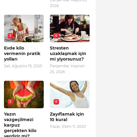
2026
3
4
Evde kilo
Stresten
vermenin pratik
uzaklaşmak için
yolları
mi yiyorsunuz?
Salı, Ağustos 19, 2025
Perşembe, Haziran
25, 2026
5
6
Yazın
Zayıflamak için
vazgeçilmezi
10 kural
karpuz
Pazar, Ekim 11, 2020
gerçekten kilo
verdirir mi?