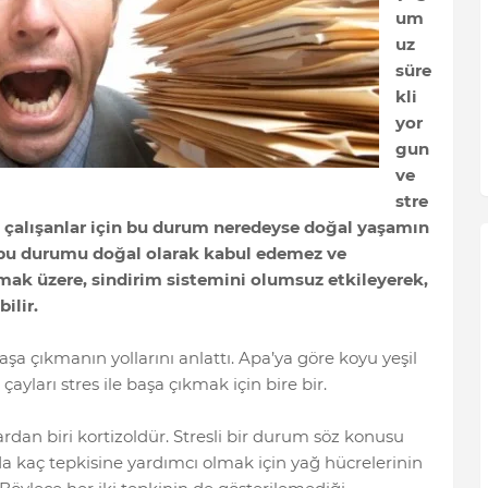
um
uz
süre
kli
yor
gun
ve
stre
nda çalışanlar için bu durum neredeyse doğal yaşamın
t bu durumu doğal olarak kabul edemez ve
mak üzere, sindirim sistemini olumsuz etkileyerek,
bilir.
a çıkmanın yollarını anlattı. Apa’ya göre koyu yeşil
çayları stres ile başa çıkmak için bire bir.
dan biri kortizoldür. Stresli bir durum söz konusu
 kaç tepkisine yardımcı olmak için yağ hücrelerinin