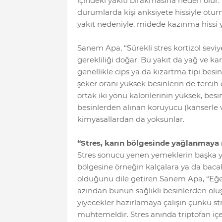
içindeki yakıtı bırakmasına neden olur.
durumlarda kişi anksiyete hissiyle otur
yakıt nedeniyle, midede kazınma hissi 
Sanem Apa, “Sürekli stres kortizol seviye
gerekliliği doğar. Bu yakıt da yağ ve k
genellikle cips ya da kızartma tipi besi
şeker oranı yüksek besinlerin de tercih 
ortak iki yönü kalorilerinin yüksek, besi
besinlerden alınan koruyucu (kanserle v
kimyasallardan da yoksunlar.
“Stres, karın bölgesinde yağlanmaya 
Stres sonucu yenen yemeklerin başka 
bölgesine örneğin kalçalara ya da bacak
olduğunu dile getiren Sanem Apa, “Eğe
azından bunun sağlıklı besinlerden oluş
yiyecekler hazırlamaya çalışın çünkü 
muhtemeldir. Stres anında triptofan içe