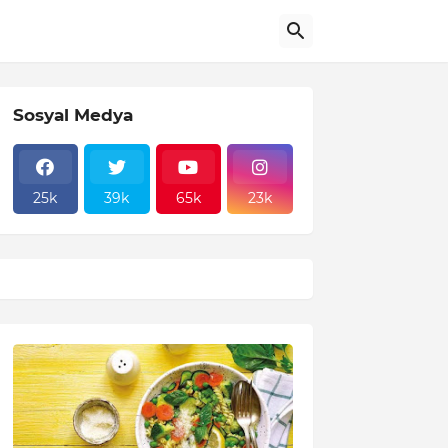
Sosyal Medya
25k
39k
65k
23k