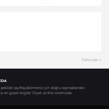
Daha eski
ZDA
ir şekilde zayıflayabilmeniz için doğru kaynaklardan
z en güzel bilgiler Diyet ve Kilo sitemizde.