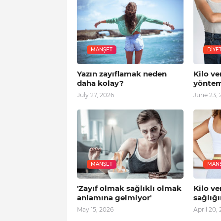
MANŞET
DIYE
Yazın zayıflamak neden
Kilo ve
daha kolay?
yönte
July 27, 2026
June 23, 
MANŞET
MAN
'Zayıf olmak sağlıklı olmak
Kilo ve
anlamına gelmiyor'
sağlığı
May 15, 2026
April 20,