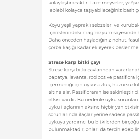
kolaylaştıracaktır. Taze meyveler, yağsı
leblebi kolayca taşıyabileceğiniz basit ç
Koyu yeşil yapraklı sebzeleri ve kuruba
İçeriklerindeki magnezyum sayesinde ko
Daha önceden haşladığınız nohut, fasuly
çorba kaşığı kadar ekleyerek beslenme
Strese karşı bitki çayı
Strese karşı bitki çaylarından yararlan
papatya, lavanta, rooibos ve passiflora içe
içermediği için uykusuzluk, huzursuzluk,
altına alır. Passifloranın ise sakinleştiri
etkisi vardır. Bu nedenle uyku sorunları iç
uyku ilaçlarının aksine hiçbir yan etkis
sorunlarında ilaçlar yerine sadece passif
uykuya yardımcı bu bitkilerden birçoğunu
bulunmaktadır, onları da tercih edebilirs