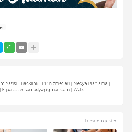
eri
tım Yazısı | Backlink | PR hizmetleri | Medya Planlama |
| E-posta: vekamedya@gmail.com | Web:
Tümünü göster