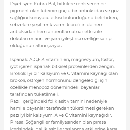
Diyetisyen Kübra Bal, bitkilere renk veren bir
pigment olan luteinin güçlü bir antioksidan ve göz
sağlığını koruyucu etkisi bulunduğunu belirtirken,
sebzelere yeşil renk veren klorofilin de hem
antioksidan hem antienflamatuar etkisi ile
dokuları onarıcı ve yara iyileştirici özelliğe sahip
olduğunun altını çiziyor.
Ispanak: A,C,E,K vitaminleri, magnezyum, fosfor,
iyot içeren ıspanak bitkisel proteinlerden zengin.
Brokoli: İyi bir kalsiyum ve C vitamini kaynağı olan
brokoli, östrojen hormonunu dengelediği için
özellikle menopoz dönemindeki bayanlar
tarafından tüketilmeli.
Pazı: İçeriğindeki folik asit vitamini nedeniyle
hamile bayanlar tarafından tüketilmesi gereken
pazı iyi bir kalsiyum, A ve C vitamini kaynağıdır.
Pırasa: Soğangiller familyasından olan pırasa
içerisindeki gallik asit ile yaşlanma etkilerine karşı