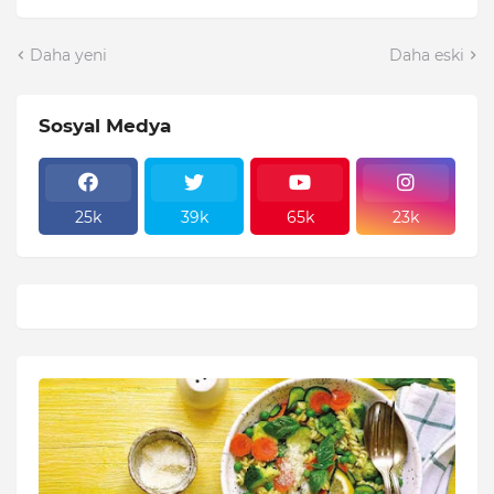
Daha yeni
Daha eski
Sosyal Medya
25k
39k
65k
23k