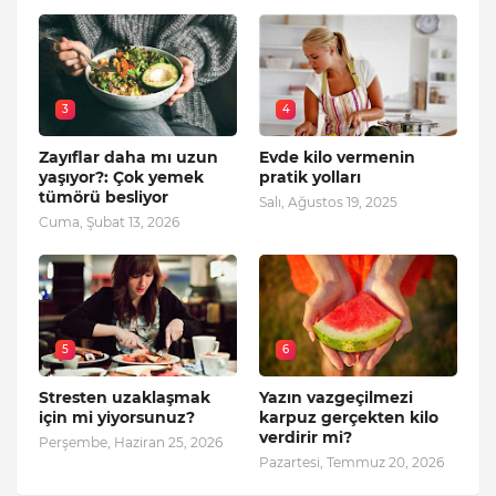
3
4
Zayıflar daha mı uzun
Evde kilo vermenin
yaşıyor?: Çok yemek
pratik yolları
tümörü besliyor
Salı, Ağustos 19, 2025
Cuma, Şubat 13, 2026
5
6
Stresten uzaklaşmak
Yazın vazgeçilmezi
için mi yiyorsunuz?
karpuz gerçekten kilo
verdirir mi?
Perşembe, Haziran 25, 2026
Pazartesi, Temmuz 20, 2026