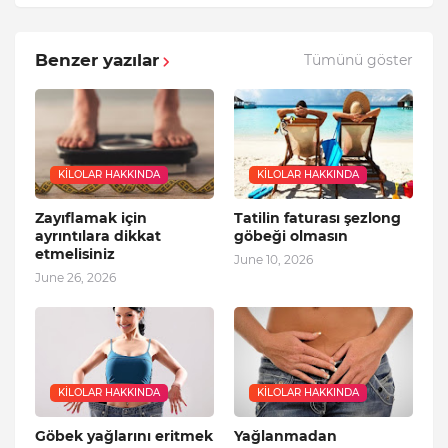
Benzer yazılar
Tümünü göster
KILOLAR HAKKINDA
KILOLAR HAKKINDA
Zayıflamak için
Tatilin faturası şezlong
ayrıntılara dikkat
göbeği olmasın
etmelisiniz
June 10, 2026
June 26, 2026
KILOLAR HAKKINDA
KILOLAR HAKKINDA
Göbek yağlarını eritmek
Yağlanmadan