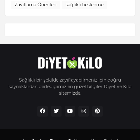
Zayıflama Önerileri
sağlıklı beslenme
Sağlıklı bir şekilde zayıflayabilmeniz için doğru
kaynaklardan derlediğimiz en güzel bilgiler Diyet ve Kilo
sitemizde.