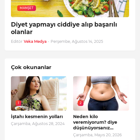
MANŞET
Diyet yapmayı ciddiye alıp başarılı
olanlar
Editör
Veka Medya
-
Perşembe, Ağustos 14, 2025
Çok okunanlar
1
2
İştahı kesmenin yolları
Neden kilo
veremiyorum? diye
Çarşamba, Ağustos 28, 2024
düşünüyorsanız…
Çarşamba, Mayıs 20, 2026