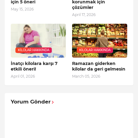
için 5 öneri
korunmak için
çözümler
May 15, 2026
April 17, 2026
KILOLAR HAKKINDA
KILOLAR HAKKINDA
İnatçı kilolara karşı 7
Ramazan giderken
etkili öneri!
kilolar da geri gelmesin
April 01, 2026
March 05, 2026
Yorum Gönder