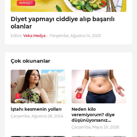
MANŞET
Diyet yapmayı ciddiye alıp başarılı
olanlar
Editör
Veka Medya
-
Perşembe, Ağustos 14, 2025
Çok okunanlar
1
2
İştahı kesmenin yolları
Neden kilo
veremiyorum? diye
Çarşamba, Ağustos 28, 2024
düşünüyorsanız…
Çarşamba, Mayıs 20, 2026