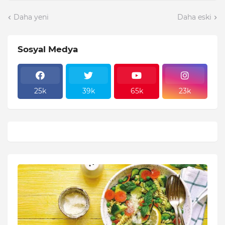
Daha yeni
Daha eski
Sosyal Medya
25k
39k
65k
23k