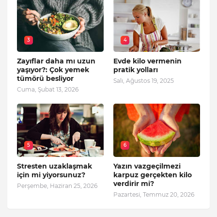
3
4
Zayıflar daha mı uzun
Evde kilo vermenin
yaşıyor?: Çok yemek
pratik yolları
tümörü besliyor
Salı, Ağustos 19, 2025
Cuma, Şubat 13, 2026
5
6
Stresten uzaklaşmak
Yazın vazgeçilmezi
için mi yiyorsunuz?
karpuz gerçekten kilo
verdirir mi?
Perşembe, Haziran 25, 2026
Pazartesi, Temmuz 20, 2026