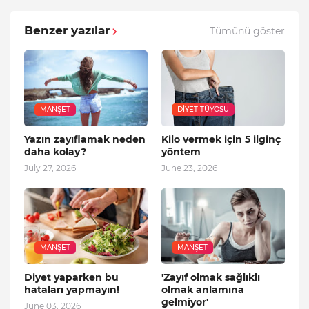
Benzer yazılar
Tümünü göster
MANŞET
DIYET TÜYOSU
Yazın zayıflamak neden
Kilo vermek için 5 ilginç
daha kolay?
yöntem
July 27, 2026
June 23, 2026
MANŞET
MANŞET
Diyet yaparken bu
'Zayıf olmak sağlıklı
hataları yapmayın!
olmak anlamına
gelmiyor'
June 03, 2026