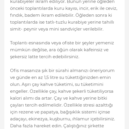
kurabiyeler ikram ediliyor. Bunun yerine öğleden
önceki toplantılarda kuru kayısı, incir, erik ile ceviz,
fındık, badem ikram edilebilir. Öğleden sonra ki
toplantılarda ise tatlı-tuzlu kurabiye yerine tahıllı
simit- peynir veya mini sandviçler verilebilir.
Toplantı esnasında veya ofiste bir şeyler yemeniz
mümkün değilse, ara öğün olarak kafeinsiz ve
şekersiz latte tercih edebilirsiniz.
Ofis masanıza şık bir sürahi almanızı öneriyorum
ve günde en az 1,5 litre su tükettiğinizden emin
olun. Aşırı çay kahve tüketimi, su tüketimini
engeller. Özellikle çay, kahve şekerli tüketiliyorsa
kalori alımı da artar. Çay ve kahve yerine bitki
çayları tercih edilmelidir. Özellikle stresi azalttığı
için rezene ve papatya, bağışıklık sistemi içinse
adaçayı, ekinezya, kuşburnu, ıhlamur içebilirsiniz.
Daha fazla hareket edin. Çalıştığınız şirkette