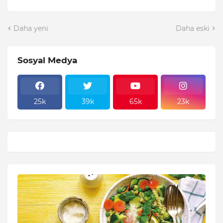
Daha yeni
Daha eski
Sosyal Medya
25k
39k
65k
23k