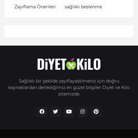
Zayıflama Önerileri
sağlıklı beslenme
Sağlıklı bir şekilde zayıflayabilmeniz için doğru
kaynaklardan derlediğimiz en güzel bilgiler Diyet ve Kilo
sitemizde.