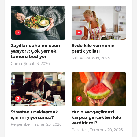
3
4
Zayıflar daha mı uzun
Evde kilo vermenin
yaşıyor?: Çok yemek
pratik yolları
tümörü besliyor
Salı, Ağustos 19, 2025
Cuma, Şubat 13, 2026
5
6
Stresten uzaklaşmak
Yazın vazgeçilmezi
için mi yiyorsunuz?
karpuz gerçekten kilo
verdirir mi?
Perşembe, Haziran 25, 2026
Pazartesi, Temmuz 20, 2026