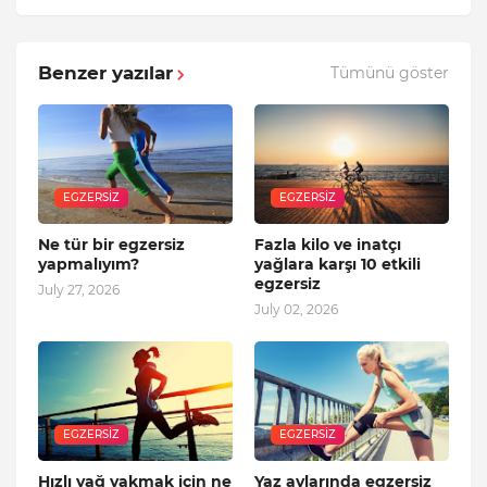
Benzer yazılar
Tümünü göster
EGZERSIZ
EGZERSIZ
Ne tür bir egzersiz
Fazla kilo ve inatçı
yapmalıyım?
yağlara karşı 10 etkili
egzersiz
July 27, 2026
July 02, 2026
EGZERSIZ
EGZERSIZ
Hızlı yağ yakmak için ne
Yaz aylarında egzersiz