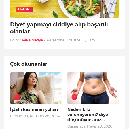
MANŞET
Diyet yapmayı ciddiye alıp başarılı
olanlar
Editör
Veka Medya
-
Perşembe, Ağustos 14, 2025
Çok okunanlar
1
2
İştahı kesmenin yolları
Neden kilo
veremiyorum? diye
Çarşamba, Ağustos 28, 2024
düşünüyorsanız…
Çarşamba, Mayıs 20, 2026