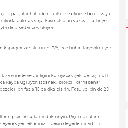
yük parçalar halinde münkünse elinizle bölün veya
 halinde bölmek veya kesmek alan yüzeyini artırıyor.
ybı da o kadar çok oluyor.
in kapağını kapalı tutun. Böylece buhar kaybolmuyor
sa sürede ve diriliğini koruyacak şeklide pişirin. B
ayca kayba uğruyor. Ispanak, brokoli, karnabahar,
bzeleri en fazla 10 dakika pişirin. Fasulye için de 20
erin pişirme sularını dökmeyin. Pişirme sularını
leyerek yemeklerinizin besin değerlerini artırın.