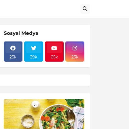
Sosyal Medya
25k
39k
65k
23k