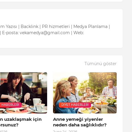
tım Yazısı | Backlink | PR hizmetleri | Medya Planlama |
| E-posta: vekamedya@gmail.com | Web:
Tümünü göster
T HABERLERI
DIYET HABERLERI
en uzaklaşmak için
Anne yemeği yiyenler
orsunuz?
neden daha sağlıklıdır?
2026
June 24, 2026