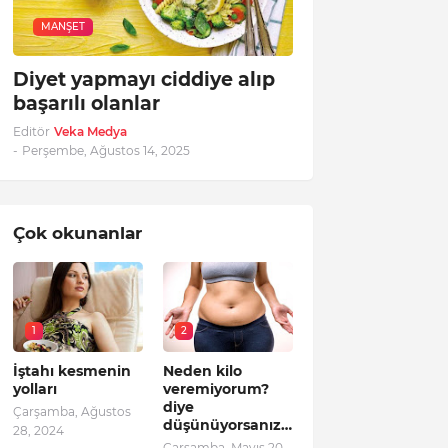
MANŞET
Diyet yapmayı ciddiye alıp
başarılı olanlar
Editör
Veka Medya
-
Perşembe, Ağustos 14, 2025
Çok okunanlar
1
2
İştahı kesmenin
Neden kilo
yolları
veremiyorum?
diye
Çarşamba, Ağustos
düşünüyorsanız…
28, 2024
Çarşamba, Mayıs 20,