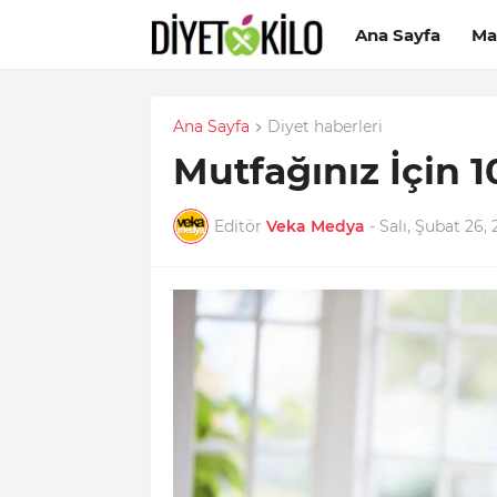
Ana Sayfa
Ma
Ana Sayfa
Diyet haberleri
Mutfağınız İçin 1
Editör
Veka Medya
-
Salı, Şubat 26, 