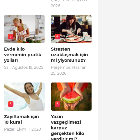
2026
3
4
Evde kilo
Stresten
vermenin pratik
uzaklaşmak için
yolları
mi yiyorsunuz?
Salı, Ağustos 19, 2025
Perşembe, Haziran
25, 2026
5
6
Zayıflamak için
Yazın
10 kural
vazgeçilmezi
karpuz
Pazar, Ekim 11, 2020
gerçekten kilo
verdirir mi?