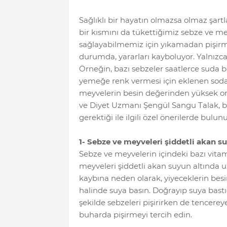
Sağlıklı bir hayatın olmazsa olmaz şar
bir kısmını da tükettiğimiz sebze ve m
sağlayabilmemiz için yıkamadan pişirm
durumda, yararları kayboluyor. Yalnızc
Örneğin, bazı sebzeler saatlerce suda be
yemeğe renk vermesi için eklenen soda,
meyvelerin besin değerinden yüksek o
ve Diyet Uzmanı Şengül Sangu Talak, be
gerektiği ile ilgili özel önerilerde bulun
1- Sebze ve meyveleri şiddetli akan s
Sebze ve meyvelerin içindeki bazı vita
meyveleri şiddetli akan suyun altında u
kaybına neden olarak, yiyeceklerin besi
halinde suya basın. Doğrayıp suya bast
şekilde sebzeleri pişirirken de tencerey
buharda pişirmeyi tercih edin.