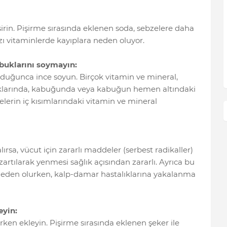
irin. Pişirme sırasında eklenen soda, sebzelere daha
zı vitaminlerde kayıplara neden oluyor.
abuklarını soymayın:
uğunca ince soyun. Birçok vitamin ve mineral,
raklarında, kabuğunda veya kabuğun hemen altındaki
lerin iç kısımlarındaki vitamin ve mineral
ırsa, vücut için zararlı maddeler (serbest radikaller)
zartılarak yenmesi sağlık açısından zararlı. Ayrıca bu
 neden olurken, kalp-damar hastalıklarına yakalanma
leyin:
lırken ekleyin. Pişirme sırasında eklenen şeker ile