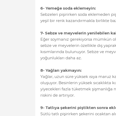
6- Yemeğe soda eklemeyin:
Sebzeleri pişirirken soda eklemeden piş
yeşil bir renk kazandırmakla birlikte ba
7- Sebze ve meyvelerin yenilebilen k
Eğer soymanız gerekiyorsa mümkün old
sebze ve meyvelerin özellikle dış yap
kısımlarında bulunuyor. Sebze ve meyve
yoğunlukları daha az.
8- Yağları yakmayın:
Yağlar, uzun süre yüksek ısıya maruz kal
oluşuyor. Besinlerin yüksek sıcaklıkta kı
yiyecekleri fazla tüketmek şişmanlığa
riskini de artırıyor.
9- Tatlıya şekerini piştikten sonra ek
Sütlü tatlı pişirirken şekerini ocaktan a