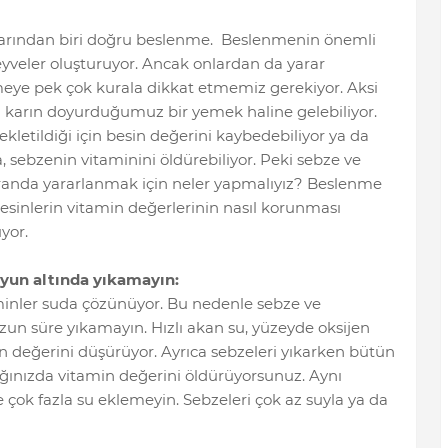
tlarından biri doğru beslenme. Beslenmenin önemli
eyveler oluşturuyor. Ancak onlardan da yarar
eye pek çok kurala dikkat etmemiz gerekiyor. Aksi
a karın doyurduğumuz bir yemek haline gelebiliyor.
kletildiği için besin değerini kaybedebiliyor ya da
 sebzenin vitaminini öldürebiliyor. Peki sebze ve
randa yararlanmak için neler yapmalıyız? Beslenme
sinlerin vitamin değerlerinin nasıl korunması
uyor.
uyun altında yıkamayın:
minler suda çözünüyor. Bu nedenle sebze ve
zun süre yıkamayın. Hızlı akan su, yüzeyde oksijen
n değerini düşürüyor. Ayrıca sebzeleri yıkarken bütün
ığınızda vitamin değerini öldürüyorsunuz. Aynı
e çok fazla su eklemeyin. Sebzeleri çok az suyla ya da