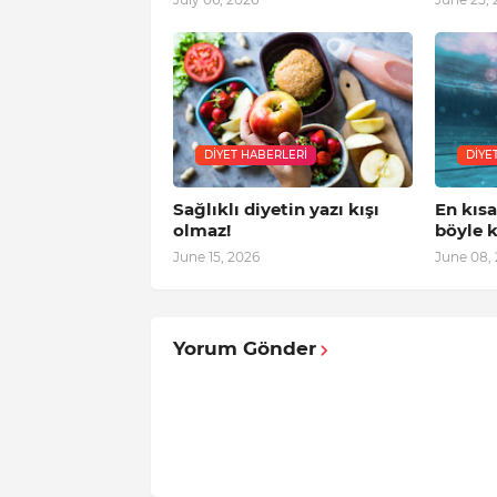
DIYET HABERLERI
DIYE
Sağlıklı diyetin yazı kışı
En kıs
olmaz!
böyle k
June 15, 2026
June 08,
Yorum Gönder