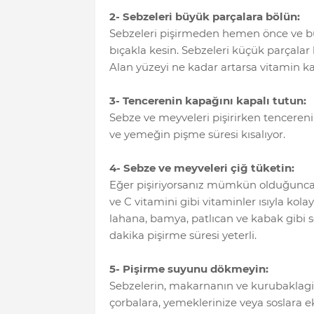
2- Sebzeleri büyük parçalara bölün:
Sebzeleri pişirmeden hemen önce ve bü
bıçakla kesin. Sebzeleri küçük parçalar
Alan yüzeyi ne kadar artarsa vitamin ka
3- Tencerenin kapağını kapalı tutun:
Sebze ve meyveleri pişirirken tenceren
ve yemeğin pişme süresi kısalıyor.
4- Sebze ve meyveleri çiğ tüketin:
Eğer pişiriyorsanız mümkün olduğunca kı
ve C vitamini gibi vitaminler ısıyla kol
lahana, bamya, patlıcan ve kabak gibi se
dakika pişirme süresi yeterli.
5- Pişirme suyunu dökmeyin:
Sebzelerin, makarnanın ve kurubaklagill
çorbalara, yemeklerinize veya soslara ek