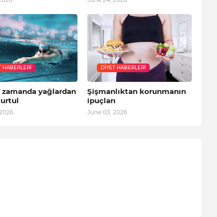
T HABERLERI
DIYET HABERLERI
a zamanda yağlardan
Şişmanlıktan korunmanın
urtul
ipuçları
 2026
June 03, 2026