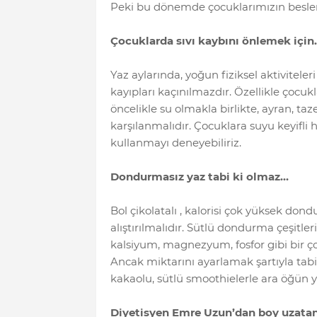
Peki bu dönemde çocuklarımızın besle
Çocuklarda sıvı kaybını önlemek için
Yaz aylarında, yoğun fiziksel aktiviteleri
kayıpları kaçınılmazdır. Özellikle çocukl
öncelikle su olmakla birlikte, ayran, taz
karşılanmalıdır. Çocuklara suyu keyifli 
kullanmayı deneyebiliriz.
Dondurmasız yaz tabi ki olmaz…
Bol çikolatalı , kalorisi çok yüksek do
alıştırılmalıdır. Sütlü dondurma çeşitl
kalsiyum, magnezyum, fosfor gibi bir ço
Ancak miktarını ayarlamak şartıyla tabi.
kakaolu, sütlü smoothielerle ara öğün ya
Diyetisyen Emre Uzun’dan boy uzata