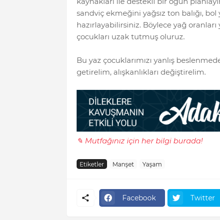
kaynakları ile destekli bir öğün planlay
sandviç ekmeğini yağsız ton balığı, bol 
hazırlayabilirsiniz. Böylece yağ oranla
çocukları uzak tutmuş oluruz.
Bu yaz çocuklarımızı yanlış beslenmeden u
getirelim, alışkanlıkları değiştirelim.
✎ Mutfağınız için her bilgi burada!
Etiketler
Manşet
Yaşam
Facebook
Twitter