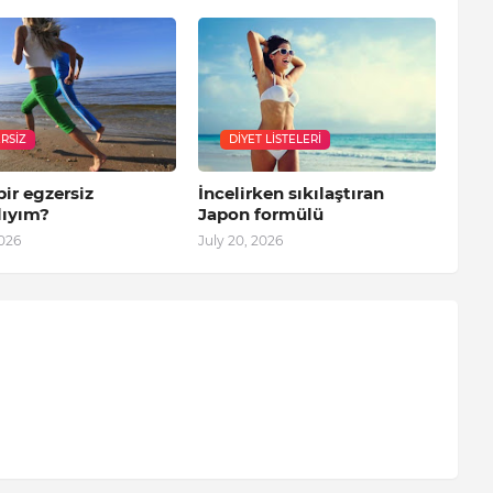
RSIZ
DIYET LISTELERI
bir egzersiz
İncelirken sıkılaştıran
ıyım?
Japon formülü
2026
July 20, 2026