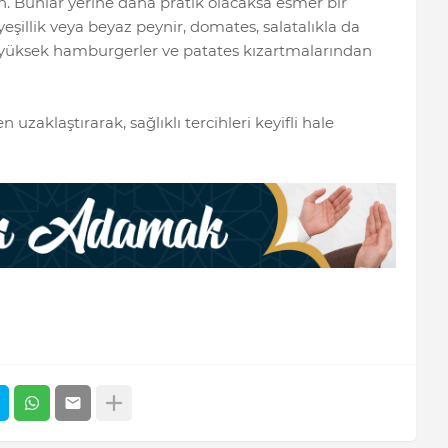
ın. Bunlar yerine daha pratik olacaksa esmer bir
yeşillik veya beyaz peynir, domates, salatalıkla da
rı yüksek hamburgerler ve patates kızartmalarından
zaklaştırarak, sağlıklı tercihleri keyifli hale