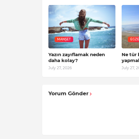
MANŞET
EGZE
Yazın zayıflamak neden
Ne tür 
daha kolay?
yapmal
July 27, 2026
July 27, 
Yorum Gönder