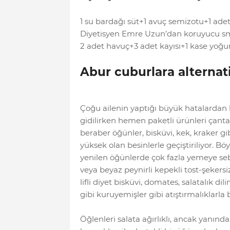
1 su bardağı süt+1 avuç semizotu+1 ade
Diyetisyen Emre Uzun’dan koruyucu s
2 adet havuç+3 adet kayısı+1 kase yoğu
Abur cuburlara alternat
Çoğu ailenin yaptığı büyük hatalardan bir
gidilirken hemen paketli ürünleri çan
beraber öğünler, bisküvi, kek, kraker gi
yüksek olan besinlerle geçiştiriliyor. 
yenilen öğünlerde çok fazla yemeye seb
veya beyaz peynirli kepekli tost-şeker
lifli diyet bisküvi, domates, salatalık di
gibi kuruyemişler gibi atıştırmalıklarla
Öğlenleri salata ağırlıklı, ancak yanında