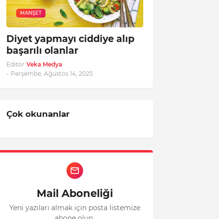
MANŞET
Diyet yapmayı ciddiye alıp
başarılı olanlar
Editör
Veka Medya
-
Perşembe, Ağustos 14, 2025
Çok okunanlar
Mail Aboneliği
Yeni yazıları almak için posta listemize
abone olun.