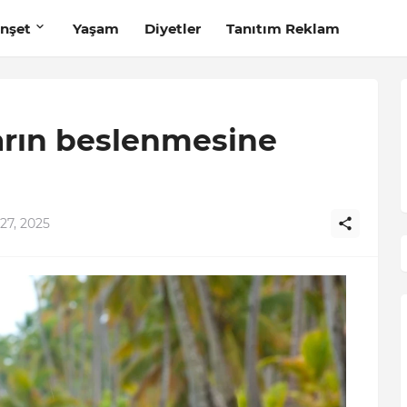
nşet
Yaşam
Diyetler
Tanıtım Reklam
arın beslenmesine
27, 2025