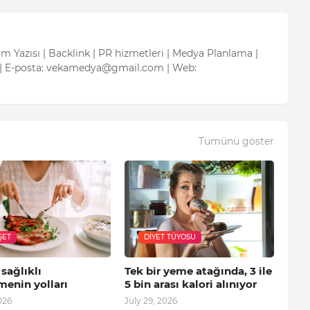
tım Yazısı | Backlink | PR hizmetleri | Medya Planlama |
| E-posta: vekamedya@gmail.com | Web:
Tümünü göster
ŞET
DIYET TÜYOSU
 sağlıklı
Tek bir yeme atağında, 3 ile
menin yolları
5 bin arası kalori alınıyor
026
July 29, 2026