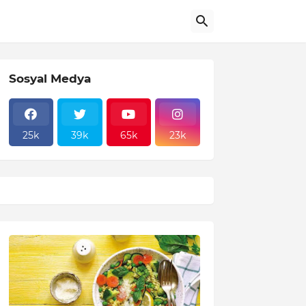
Sosyal Medya
25k
39k
65k
23k