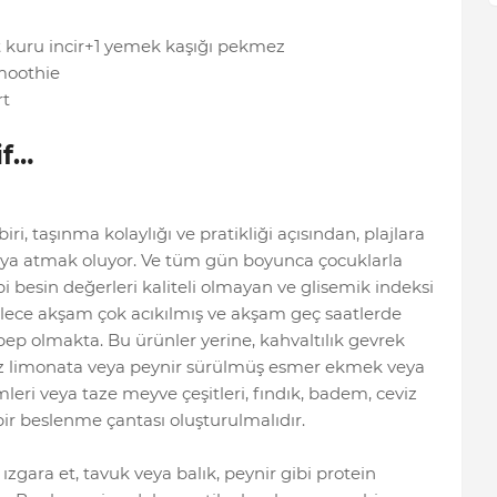
t kuru incir+1 yemek kaşığı pekmez
moothie
rt
if…
i, taşınma kolaylığı ve pratikliği açısından, plajlara
taya atmak oluyor. Ve tüm gün boyunca çocuklarla
bi besin değerleri kaliteli olmayan ve glisemik indeksi
Böylece akşam çok acıkılmış ve akşam geç saatlerde
ep olmakta. Bu ürünler yerine, kahvaltılık gevrek
siz limonata veya peynir sürülmüş esmer ekmek veya
limleri veya taze meyve çeşitleri, fındık, badem, ceviz
 bir beslenme çantası oluşturulmalıdır.
 ızgara et, tavuk veya balık, peynir gibi protein