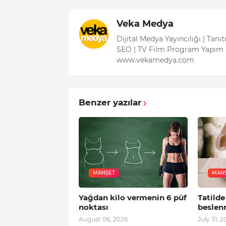
Veka Medya
Dijital Medya Yayıncılığı | Tanı
SEO | TV Film Program Yapım 
www.vekamedya.com
Benzer yazılar
MANŞET
MAN
Yağdan kilo vermenin 6 püf
Tatilde
noktası
beslen
August 06, 2026
July 31, 2