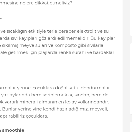
nmesine nelere dikkat etmeliyiz?
…
 ve sıcaklığın etkisiyle terle beraber elektrolit ve su
arda sıvı kayıpları göz ardı edilmemelidir. Bu kayıplar
e sıkılmış meyve suları ve komposto gibi sıvılarla
hale getirmek için plajlarda renkli sürahi ve bardaklar
ndurmalar yerine, çocuklara doğal sütlü dondurmalar
eri yaz aylarında hem serinlemek açısından, hem de
k yararlı minerali almanın en kolay yollarındandır.
 Bunlar yerine yine kendi hazırladığımız, meyveli,
ptırabiliriz çocuklara.
n smoothie