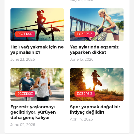
EGZERSIZ
EGZERSIZ
Hızlı yağ yakmak için ne
Yaz aylarında egzersiz
yapmalısınız?
yaparken dikkat
June 23, 2026
June 15, 2026
EGZERSIZ
EGZERSIZ
Egzersiz yaşlanmayı
Spor yapmak doğal bir
geciktiriyor, yürüyen
ihtiyaç değildir!
daha genç kalıyor
April 17, 2026
June 02, 2026