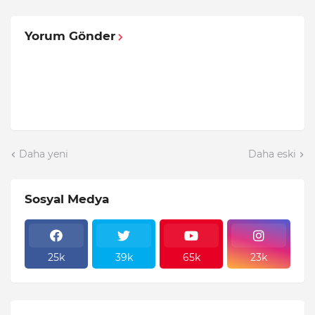
Yorum Gönder
Daha yeni
Daha eski
Sosyal Medya
25k
39k
65k
23k