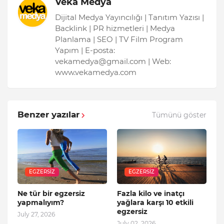
Veka Medya
Dijital Medya Yayıncılığı | Tanıtım Yazısı |
Backlink | PR hizmetleri | Medya
Planlama | SEO | TV Film Program
Yapım | E-posta:
vekamedya@gmail.com | Web:
www.vekamedya.com
Benzer yazılar
Tümünü göster
EGZERSIZ
EGZERSIZ
Ne tür bir egzersiz
Fazla kilo ve inatçı
yapmalıyım?
yağlara karşı 10 etkili
egzersiz
July 27, 2026
July 02, 2026