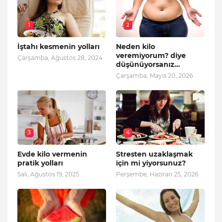
1
2
İştahı kesmenin yolları
Neden kilo
veremiyorum? diye
Çarşamba, Ağustos 28, 2024
düşünüyorsanız…
Çarşamba, Mayıs 20, 2026
3
4
Evde kilo vermenin
Stresten uzaklaşmak
pratik yolları
için mi yiyorsunuz?
Salı, Ağustos 19, 2025
Perşembe, Haziran 25, 2026