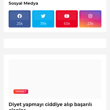
Sosyal Medya
25k
39k
65k
23k
MANŞET
Diyet yapmayı ciddiye alıp başarılı