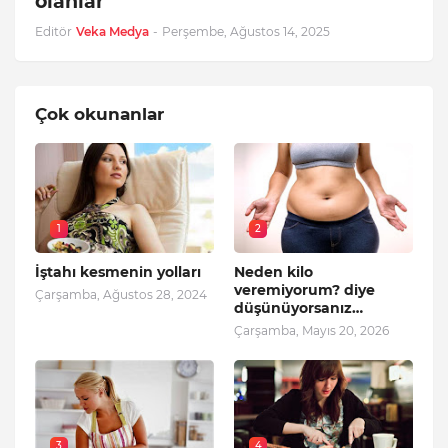
olanlar
Editör
Veka Medya
-
Perşembe, Ağustos 14, 2025
Çok okunanlar
1
2
İştahı kesmenin yolları
Neden kilo
veremiyorum? diye
Çarşamba, Ağustos 28, 2024
düşünüyorsanız…
Çarşamba, Mayıs 20, 2026
3
4