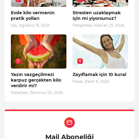
Evde kilo vermenin
Stresten uzaklaşmak
pratik yolları
için mi yiyorsunuz?
Salı, Ağustos 19, 2025
Perşembe, Haziran 25, 2026
5
6
Yazın vazgeçilmezi
Zayıflamak için 10 kural
karpuz gerçekten kilo
Pazar, Ekim 11, 2020
verdirir mi?
Pazartesi, Temmuz 20, 2026
Mail Aboneliği