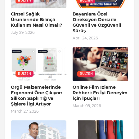
BÜLTEN
BÜLTEN
Cinsel Sağlık
Bayanlara Özel
Ürünlerinde Bilinçli
Direksiyon Dersi ile
Kullanım Nasıl Olmalı?
Güvenli ve Özgüvenli
Sürüş
July 29, 2026
April 24, 2026
BÜLTEN
BÜLTEN
Örgü Malzemelerinde
Online Film İzleme
Ergonomi Öne Çıkıyor:
Rehberi: En İyi Deneyim
Silikon Saplı Tığ ve
İçin İpuçları
Şişlere İlgi Artıyor
March 09, 2026
March 27, 2026