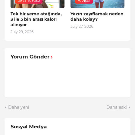
DIYET TÜYOSU
MANŞET
Tek bir yeme atağında,
Yazın zayıflamak neden
3 ile 5 bin arası kalori
daha kolay?
alınıyor
July 27, 2026
July 29, 2026
Yorum Gönder
Daha yeni
Daha eski
Sosyal Medya