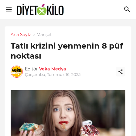
Ana Sayfa
Manşet
Tatlı krizini yenmenin 8 püf
noktası
Editör
Veka Medya
Çarşamba, Temmuz 16, 2025