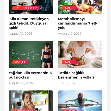
DIYET HABERLERI
MANŞET
'Kilo alımını tetikleyen
Metabolizmayı
gizli tehdit: Duygusal
canlandırmanın 7 etkili
açlık'
yolu
August 10, 2026
August 10, 2026
MANŞET
MANŞET
Yağdan kilo vermenin 6
Tatilde sağlıklı
püf noktası
beslenmenin yolları
August 06, 2026
July 31, 2026