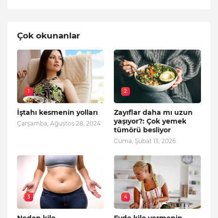
Çok okunanlar
1
2
İştahı kesmenin yolları
Zayıflar daha mı uzun
yaşıyor?: Çok yemek
Çarşamba, Ağustos 28, 2024
tümörü besliyor
Cuma, Şubat 13, 2026
3
4
Neden kilo
Evde kilo vermenin