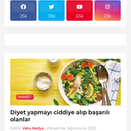
25k
39k
65k
23k
MANŞET
Diyet yapmayı ciddiye alıp başarılı
olanlar
Editör
Veka Medya
-
Perşembe, Ağustos 14, 2025