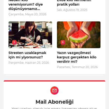
veremiyorum? diye
pratik yolları
düşünüyorsanız…
Salı, Ağustos 19, 2025
Çarşamba, Mayıs 20, 2026
5
6
Stresten uzaklaşmak
Yazın vazgeçilmezi
için mi yiyorsunuz?
karpuz gerçekten kilo
verdirir mi?
Perşembe, Haziran 25, 2026
Pazartesi, Temmuz 20, 2026
Mail Aboneliği
Yeni yazıları almak için posta listemize abone olun.