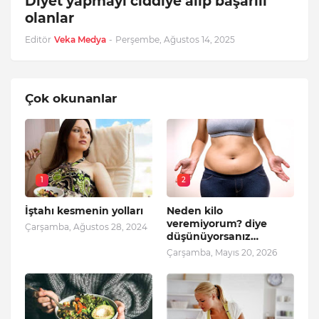
Diyet yapmayı ciddiye alıp başarılı
olanlar
Editör
Veka Medya
-
Perşembe, Ağustos 14, 2025
Çok okunanlar
1
2
İştahı kesmenin yolları
Neden kilo
veremiyorum? diye
Çarşamba, Ağustos 28, 2024
düşünüyorsanız…
Çarşamba, Mayıs 20, 2026