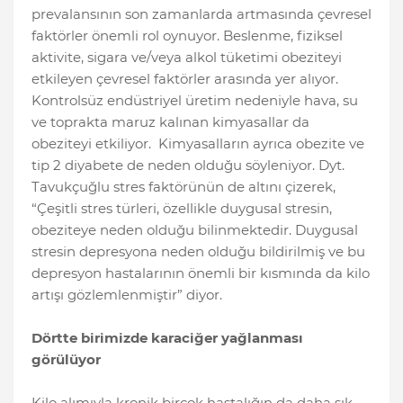
prevalansının son zamanlarda artmasında çevresel
faktörler önemli rol oynuyor. Beslenme, fiziksel
aktivite, sigara ve/veya alkol tüketimi obeziteyi
etkileyen çevresel faktörler arasında yer alıyor.
Kontrolsüz endüstriyel üretim nedeniyle hava, su
ve toprakta maruz kalınan kimyasallar da
obeziteyi etkiliyor. Kimyasalların ayrıca obezite ve
tip 2 diyabete de neden olduğu söyleniyor. Dyt.
Tavukçuğlu stres faktörünün de altını çizerek,
“Çeşitli stres türleri, özellikle duygusal stresin,
obeziteye neden olduğu bilinmektedir. Duygusal
stresin depresyona neden olduğu bildirilmiş ve bu
depresyon hastalarının önemli bir kısmında da kilo
artışı gözlemlenmiştir” diyor.
Dörtte birimizde karaciğer yağlanması
görülüyor
Kilo alımıyla kronik birçok hastalığın da daha sık