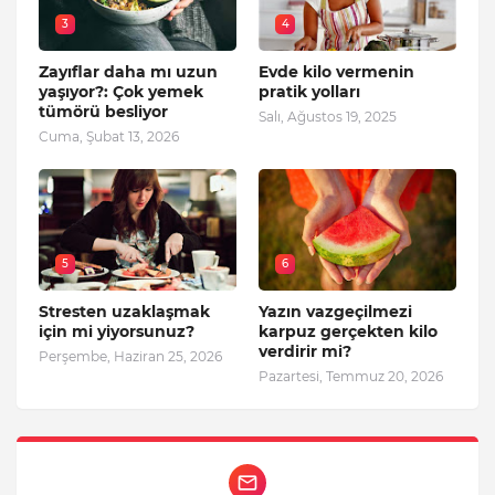
3
4
Zayıflar daha mı uzun
Evde kilo vermenin
yaşıyor?: Çok yemek
pratik yolları
tümörü besliyor
Salı, Ağustos 19, 2025
Cuma, Şubat 13, 2026
5
6
Stresten uzaklaşmak
Yazın vazgeçilmezi
için mi yiyorsunuz?
karpuz gerçekten kilo
verdirir mi?
Perşembe, Haziran 25, 2026
Pazartesi, Temmuz 20, 2026