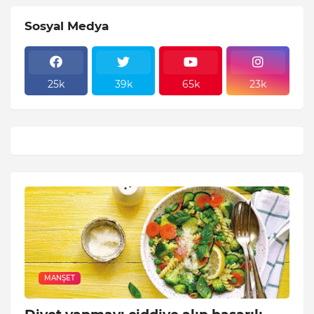
Sosyal Medya
25k
39k
65k
23k
MANŞET