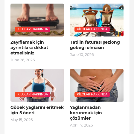
KILOLAR HAKKINDA
KILOLAR HAKKINDA
Zayıflamak için
Tatilin faturası şezlong
ayrıntılara dikkat
göbeği olmasın
etmelisiniz
June 10, 2026
June 26, 2026
KILOLAR HAKKINDA
KILOLAR HAKKINDA
Göbek yağlarını eritmek
Yağlanmadan
için 5 öneri
korunmak için
çözümler
May 15, 2026
April 17, 2026