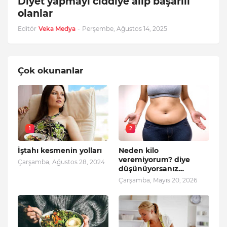
Diyet yapmayı ciddiye alıp başarılı
olanlar
Editör
Veka Medya
-
Perşembe, Ağustos 14, 2025
Çok okunanlar
1
2
İştahı kesmenin yolları
Neden kilo
veremiyorum? diye
Çarşamba, Ağustos 28, 2024
düşünüyorsanız…
Çarşamba, Mayıs 20, 2026