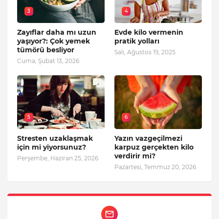
3
4
Zayıflar daha mı uzun
Evde kilo vermenin
yaşıyor?: Çok yemek
pratik yolları
tümörü besliyor
Salı, Ağustos 19, 2025
Cuma, Şubat 13, 2026
5
6
Stresten uzaklaşmak
Yazın vazgeçilmezi
için mi yiyorsunuz?
karpuz gerçekten kilo
verdirir mi?
Perşembe, Haziran 25, 2026
Pazartesi, Temmuz 20, 2026