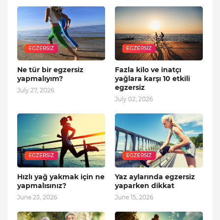
EGZERSIZ
EGZERSIZ
Ne tür bir egzersiz
Fazla kilo ve inatçı
yapmalıyım?
yağlara karşı 10 etkili
egzersiz
July 27, 2026
July 02, 2026
EGZERSIZ
EGZERSIZ
Hızlı yağ yakmak için ne
Yaz aylarında egzersiz
yapmalısınız?
yaparken dikkat
June 23, 2026
June 15, 2026