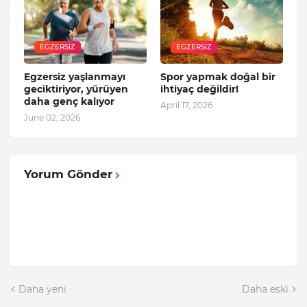
EGZERSIZ
EGZERSIZ
Egzersiz yaşlanmayı
Spor yapmak doğal bir
geciktiriyor, yürüyen
ihtiyaç değildir!
daha genç kalıyor
April 17, 2026
June 02, 2026
Yorum Gönder
Daha yeni
Daha eski