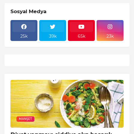
Sosyal Medya
25k
39k
65k
23k
MANŞET