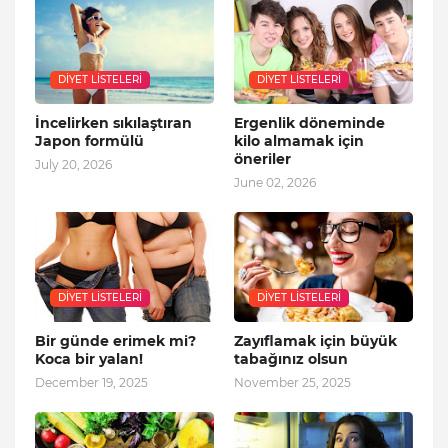
DIYET LISTELERI
DIYET LISTELERI
İncelirken sıkılaştıran
Ergenlik döneminde
Japon formülü
kilo almamak için
öneriler
July 20, 2026
June 02, 2026
DIYET LISTELERI
DIYET LISTELERI
Bir günde erimek mi?
Zayıflamak için büyük
Koca bir yalan!
tabağınız olsun
December 19, 2025
November 25, 2025