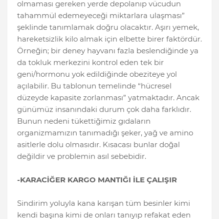
olmaması gereken yerde depolanıp vücudun
tahammül edemeyeceği miktarlara ulaşması”
şeklinde tanımlamak doğru olacaktır. Aşırı yemek,
hareketsizlik kilo almak için elbette birer faktördür.
Örneğin; bir deney hayvanı fazla beslendiğinde ya
da tokluk merkezini kontrol eden tek bir
geni/hormonu yok edildiğinde obeziteye yol
açılabilir. Bu tablonun temelinde “hücresel
düzeyde kapasite zorlanması” yatmaktadır. Ancak
günümüz insanındaki durum çok daha farklıdır.
Bunun nedeni tükettiğimiz gıdaların
organizmamızın tanımadığı şeker, yağ ve amino
asitlerle dolu olmasıdır. Kısacası bunlar doğal
değildir ve problemin asıl sebebidir.
-KARACİĞER KARGO MANTIĞI İLE ÇALIŞIR
Sindirim yoluyla kana karışan tüm besinler kimi
kendi başına kimi de onları tanıyıp refakat eden