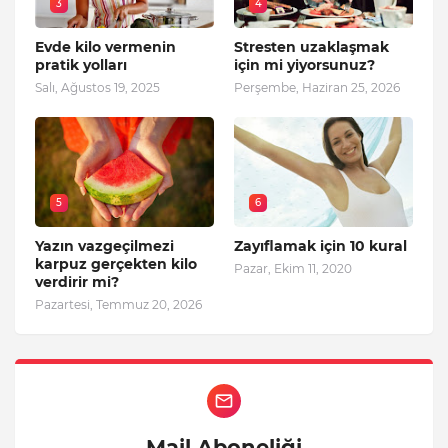
3
4
Evde kilo vermenin
Stresten uzaklaşmak
pratik yolları
için mi yiyorsunuz?
Salı, Ağustos 19, 2025
Perşembe, Haziran 25, 2026
5
6
Yazın vazgeçilmezi
Zayıflamak için 10 kural
karpuz gerçekten kilo
Pazar, Ekim 11, 2020
verdirir mi?
Pazartesi, Temmuz 20, 2026
Mail Aboneliği