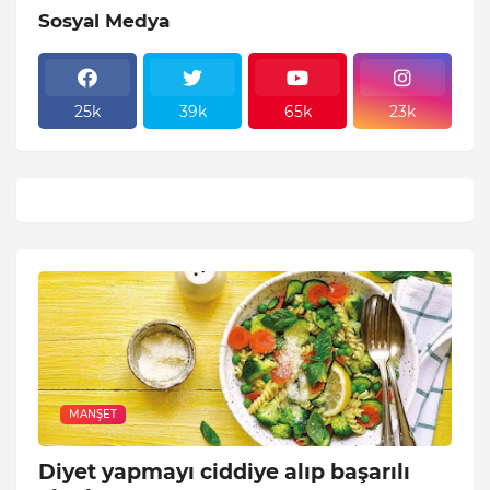
Sosyal Medya
25k
39k
65k
23k
MANŞET
Diyet yapmayı ciddiye alıp başarılı