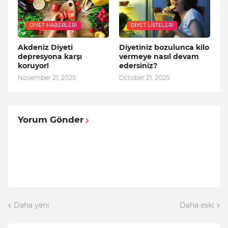
DIYET HABERLERI
DIYET LISTELERI
Akdeniz Diyeti
Diyetiniz bozulunca kilo
depresyona karşı
vermeye nasıl devam
koruyor!
edersiniz?
November 21, 2025
October 21, 2025
Yorum Gönder
Daha yeni
Daha eski