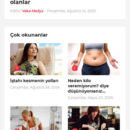
olanlar
Editör
Veka Medya
-
Perşembe, Ağustos 14, 2025
Çok okunanlar
1
2
İştahı kesmenin yolları
Neden kilo
veremiyorum? diye
Çarşamba, Ağustos 28, 2024
düşünüyorsanız…
Çarşamba, Mayıs 20, 2026