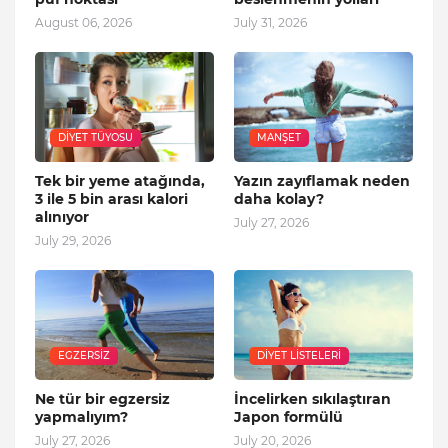
August 06, 2026
July 31, 2026
DIYET TÜYOSU
MANŞET
Tek bir yeme atağında,
Yazın zayıflamak neden
3 ile 5 bin arası kalori
daha kolay?
alınıyor
July 27, 2026
July 29, 2026
EGZERSIZ
DIYET LISTELERI
Ne tür bir egzersiz
İncelirken sıkılaştıran
yapmalıyım?
Japon formülü
July 27, 2026
July 20, 2026