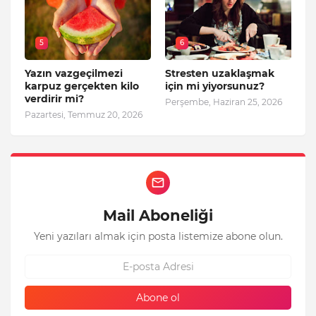
5
6
Yazın vazgeçilmezi
Stresten uzaklaşmak
karpuz gerçekten kilo
için mi yiyorsunuz?
verdirir mi?
Perşembe, Haziran 25, 2026
Pazartesi, Temmuz 20, 2026
Mail Aboneliği
Yeni yazıları almak için posta listemize abone olun.