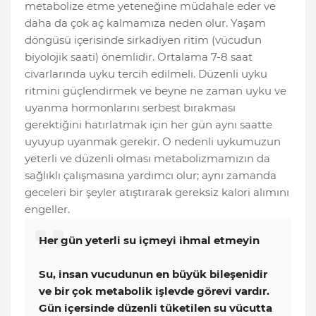
metabolize etme yeteneğine müdahale eder ve
daha da çok aç kalmamıza neden olur. Yaşam
döngüsü içerisinde sirkadiyen ritim (vücudun
biyolojik saati) önemlidir. Ortalama 7-8 saat
civarlarında uyku tercih edilmeli. Düzenli uyku
ritmini güçlendirmek ve beyne ne zaman uyku ve
uyanma hormonlarını serbest bırakması
gerektiğini hatırlatmak için her gün aynı saatte
uyuyup uyanmak gerekir. O nedenli uykumuzun
yeterli ve düzenli olması metabolizmamızın da
sağlıklı çalışmasına yardımcı olur; aynı zamanda
geceleri bir şeyler atıştırarak gereksiz kalori alımını
engeller.
Her gün yeterli su içmeyi ihmal etmeyin
Su, insan vucudunun en büyük bileşenidir
ve bir çok metabolik işlevde görevi vardır.
Gün içersinde düzenli tüketilen su vücutta