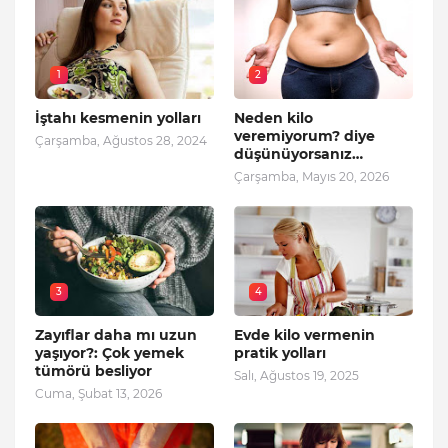
1
2
İştahı kesmenin yolları
Neden kilo
veremiyorum? diye
Çarşamba, Ağustos 28, 2024
düşünüyorsanız…
Çarşamba, Mayıs 20, 2026
3
4
Zayıflar daha mı uzun
Evde kilo vermenin
yaşıyor?: Çok yemek
pratik yolları
tümörü besliyor
Salı, Ağustos 19, 2025
Cuma, Şubat 13, 2026