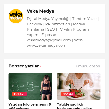
Veka Medya
Dijital Medya Yayıncılığı | Tanıtım Yazısı |
Backlink | PR hizmetleri | Medya
Planlama | SEO | TV Film Program
Yapım | E-posta:
vekamedya@gmail.com | Web:
www.vekamedya.com
Benzer yazılar
Tümünü göster
MANŞET
MANŞET
Yağdan kilo vermenin 6
Tatilde sağlıklı
püf noktası
beslenmenin yolları