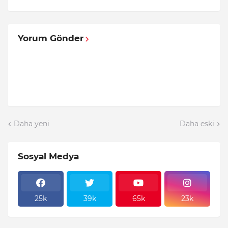
Yorum Gönder
Daha yeni
Daha eski
Sosyal Medya
25k
39k
65k
23k