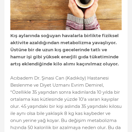
Kış aylarında soğuyan havalarla birlikte fiziksel
aktivite azaldığından metabolizma yavaşlıyor.
Üstüne bir de uzun kış gecelerinde tatlı ve
hamur işi gibi yüksek enerjili gıda tüketiminde
artış eklendiğinde kilo alımı kaçınılmaz oluyor.
Acıbadem Dr. Şinasi Can (Kadıköy) Hastanesi
Beslenme ve Diyet Uzmanı Evrim Demirel,
“Özellikle 35 yaşından sonra kadınlarda 10 yılda bir
ortalama kas kütlesinde yüzde 10’a varan kayıplar
olur. 45 yaşındaki bir kişi aslında 35 yaşındaki kilosu
ile aynı olsa bile yaklaşık 8 kg kas kaybeder ve
onun yerine yağ koyar. Bu değişim metabolizma
hızında 50 kalorilik bir azalmaya neden olur. Bu da