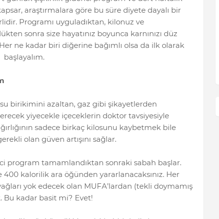
apsar, araştırmalara göre bu süre diyete dayalı bir
rlidir. Programı uyguladıktan, kilonuz ve
dükten sonra size hayatınız boyunca karnınızı düz
er ne kadar biri diğerine bağımlı olsa da ilk olarak
a başlayalım.
ram
su birikimini azaltan, gaz gibi şikayetlerden
erecek yiyecekle içeceklerin doktor tavsiyesiyle
 ağırlığının sadece birkaç kilosunu kaybetmek bile
erekli olan güven artışını sağlar.
erici program tamamlandıktan sonraki sabah başlar.
 400 kalorilik ara öğünden yararlanacaksınız. Her
 yağları yok edecek olan MUFA’lardan (tekli doymamış
. Bu kadar basit mi? Evet!