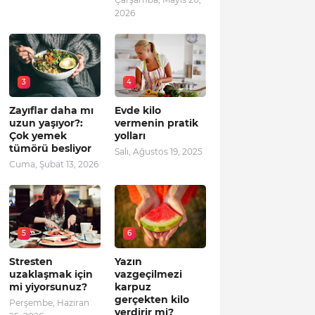
2026
3
4
Zayıflar daha mı
Evde kilo
uzun yaşıyor?:
vermenin pratik
Çok yemek
yolları
tümörü besliyor
Salı, Ağustos 19, 2025
Cuma, Şubat 13, 2026
5
6
Stresten
Yazın
uzaklaşmak için
vazgeçilmezi
mi yiyorsunuz?
karpuz
gerçekten kilo
Perşembe, Haziran
verdirir mi?