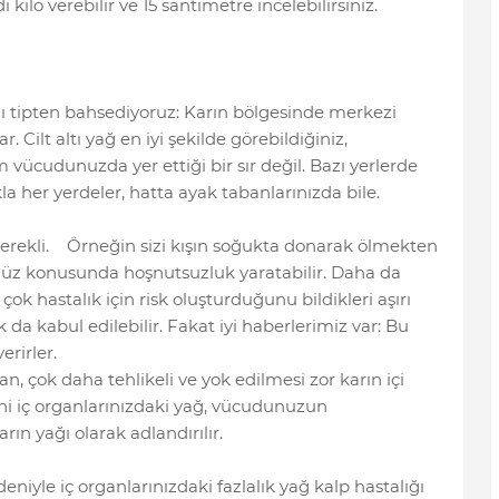
kilo verebilir ve 15 santimetre incelebilirsiniz.
klı tipten bahsediyoruz: Karın bölgesinde merkezi
ar. Cilt altı yağ en iyi şekilde görebildiğiniz,
 vücudunuzda yer ettiği bir sır değil. Bazı yerlerde
a her yerdeler, hatta ayak tabanlarınızda bile.
gerekli. Örneğin sizi kışın soğukta donarak ölmekten
ünüz konusunda hoşnutsuzluk yaratabilir. Daha da
çok hastalık için risk oluşturduğunu bildikleri aşırı
 da kabul edilebilir. Fakat iyi haberlerimiz var: Bu
rirler.
n, çok daha tehlikeli ve yok edilmesi zor karın içi
ani iç organlarınızdaki yağ, vücudunuzun
rın yağı olarak adlandırılır.
eniyle iç organlarınızdaki fazlalık yağ kalp hastalığı