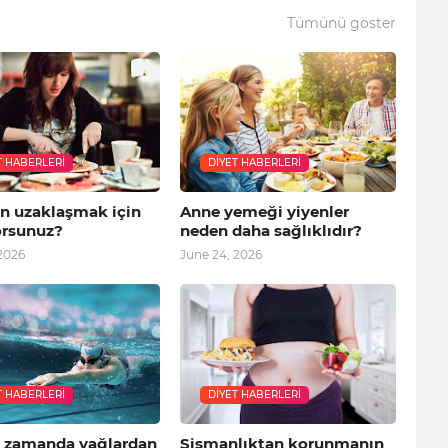
Tümünü göster
T HABERLERI
DIYET HABERLERI
en uzaklaşmak için
Anne yemeği yiyenler
orsunuz?
neden daha sağlıklıdır?
2026
June 24, 2026
T HABERLERI
DIYET HABERLERI
a zamanda yağlardan
Şişmanlıktan korunmanın