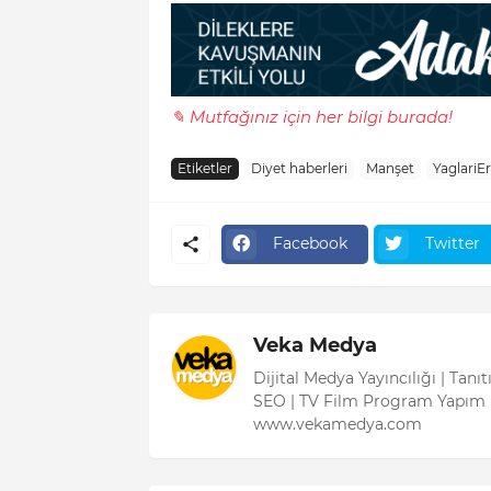
✎ Mutfağınız için her bilgi burada!
Etiketler
Diyet haberleri
Manşet
YaglariE
Facebook
Twitter
Veka Medya
Dijital Medya Yayıncılığı | Tanı
SEO | TV Film Program Yapım 
www.vekamedya.com