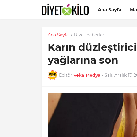
Ana Sayfa
Ma
Ana Sayfa
Diyet haberleri
Karın düzleştiric
yağlarına son
Editör
Veka Medya
-
Salı, Aralık 17, 