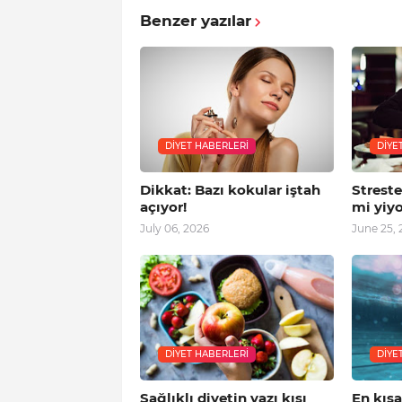
Benzer yazılar
DIYET HABERLERI
DIYE
Dikkat: Bazı kokular iştah
Strest
açıyor!
mi yiy
July 06, 2026
June 25, 
DIYET HABERLERI
DIYE
Sağlıklı diyetin yazı kışı
En kıs