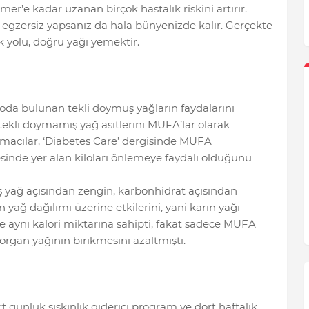
er’e kadar uzanan birçok hastalık riskini artırır.
bi egzersiz yapsanız da hala bünyenizde kalır. Gerçekte
k yolu, doğru yağı yemektir.
adoda bulunan tekli doymuş yağların faydalarını
tekli doymamış yağ asitlerini MUFA’lar olarak
rmacılar, ‘Diabetes Care’ dergisinde MUFA
sinde yer alan kiloları önlemeye faydalı olduğunu
uş yağ açısından zengin, karbonhidrat açısından
yağ dağılımı üzerine etkilerini, yani karın yağı
 de aynı kalori miktarına sahipti, fakat sadece MUFA
 organ yağının birikmesini azaltmıştı.
rt günlük şişkinlik giderici program ve dört haftalık