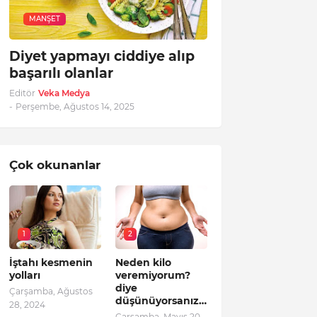
MANŞET
Diyet yapmayı ciddiye alıp
başarılı olanlar
Editör
Veka Medya
-
Perşembe, Ağustos 14, 2025
Çok okunanlar
1
2
İştahı kesmenin
Neden kilo
yolları
veremiyorum?
diye
Çarşamba, Ağustos
düşünüyorsanız…
28, 2024
Çarşamba, Mayıs 20,