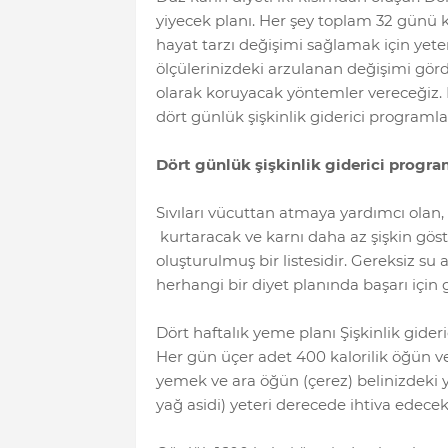
yiyecek planı. Her şey toplam 32 günü k
hayat tarzı değişimi sağlamak için yete
ölçülerinizdeki arzulanan değişimi gör
olarak koruyacak yöntemler vereceğiz. H
dört günlük şişkinlik giderici programl
Dört günlük şişkinlik giderici prog
Sıvıları vücuttan atmaya yardımcı olan, 
kurtaracak ve karnı daha az şişkin göst
oluşturulmuş bir listesidir. Gereksiz su
herhangi bir diyet planında başarı için g
Dört haftalık yeme planı Şişkinlik gid
Her gün üçer adet 400 kalorilik öğün ve
yemek ve ara öğün (çerez) belinizdeki
yağ asidi) yeteri derecede ihtiva edecek