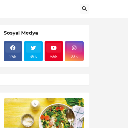
Sosyal Medya
25k
39k
65k
23k