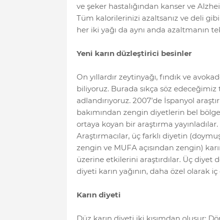
ve şeker hastalığından kanser ve Alzheim
Tüm kalorilerinizi azaltsanız ve deli gi
her iki yağı da aynı anda azaltmanın te
Yeni karın düzleştirici besinler
On yıllardır zeytinyağı, fındık ve avok
biliyoruz. Burada sıkça söz edeceğimiz 
adlandırıyoruz. 2007’de İspanyol araştı
bakımından zengin diyetlerin bel bölge
ortaya koyan bir araştırma yayınladılar.
Araştırmacılar, üç farklı diyetin (doym
zengin ve MUFA açısından zengin) karın 
üzerine etkilerini araştırdılar. Üç diyet
diyeti karın yağının, daha özel olarak iç
Karın diyeti
Düz karın diyeti iki kısımdan oluşur: Dö