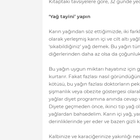
Kitaptaki tavsiyelere göre, 32 günde yedi 
‘Yağ tayini’ yapın
Karın yağından söz ettiğimizde, iki far
olarak yerleşmiş karın içi ve cilt altı yağl
‘sıkabildiğiniz’ yağ demek. Bu yağın tüm
diğerlerinden daha az olsa da çoğunlukl
Bu yağın uygun miktarı hayatınız için 
kurtarır. Fakat fazlası nasıl göründüğ
kötüsü, bu yağın fazlası doktorların pek 
şişmanlık veya obezite göstergesi olarak
yağlar diyet programına anında cevap ve
Diyete geçmeden önce, ikinci tip yağ ola
yağlardan bahsedelim. Karın içi yağ, y
derinliklerinde yer eder ve bazen gizli ka
Kalbinize ve karaciğerinize yakınlığı ned