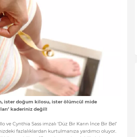
un, ister doğum kilosu, ister ölümcül mide
arı’ kaderiniz değil!
llo ve Cynthia Sass imzalı ‘Düz Bir Karın İnce Bir Bel’
enizdeki fazlalıklardan kurtulmanıza yardımcı oluyor.