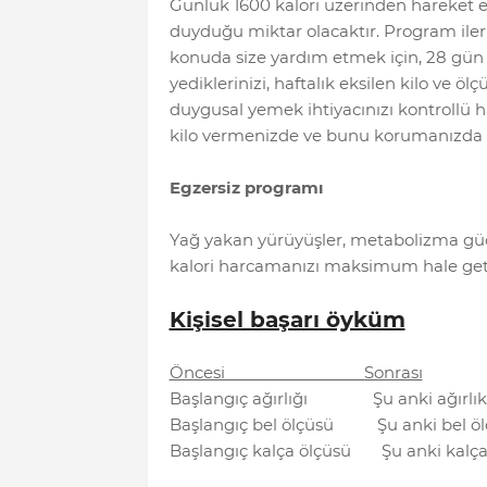
Günlük 1600 kalori üzerinden hareket ed
duyduğu miktar olacaktır. Program il
konuda size yardım etmek için, 28 gün
yediklerinizi, haftalık eksilen kilo ve ö
duygusal yemek ihtiyacınızı kontrollü h
kilo vermenizde ve bunu korumanızda h
Egzersiz programı
Yağ yakan yürüyüşler, metabolizma güçl
kalori harcamanızı maksimum hale geti
Kişisel başarı öyküm
Öncesi Sonrası
Başlangıç ağırlığı Şu anki ağırlık
Başlangıç bel ölçüsü Şu anki bel öl
Başlangıç kalça ölçüsü Şu anki kalça