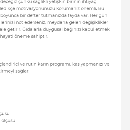
eceğiz çünkü sağlıklı yetişkin birinin ihtiyaç
erledikçe motivasyonunuzu korumanız önemli. Bu
 boyunca bir defter tutmanızda fayda var. Her gün
lçülerinizi not ederseniz, meydana gelen değişiklikler
ale getirir. Gıdalarla duygusal bağınızı kabul etmek
ayati öneme sahiptir.
endirici ve rutin karın programı, kas yapmanızı ve
rmeyi sağlar.
çüsü
 ölçüsü