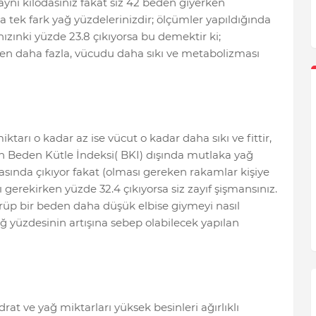
aynı kilodasınız fakat siz 42 beden giyerken
a tek fark yağ yüzdelerinizdir; ölçümler yapıldığında
ızınki yüzde 23.8 çıkıyorsa bu demektir ki;
den daha fazla, vücudu daha sıkı ve metabolizması
iktarı o kadar az ise vücut o kadar daha sıkı ve fittir,
 Beden Kütle İndeksi( BKI) dışında mutlaka yağ
asında çıkıyor fakat (olması gereken rakamlar kişiye
gerekirken yüzde 32.4 çıkıyorsa siz zayıf şişmansınız.
rüp bir beden daha düşük elbise giymeyi nasıl
ğ yüzdesinin artışına sebep olabilecek yapılan
rat ve yağ miktarları yüksek besinleri ağırlıklı