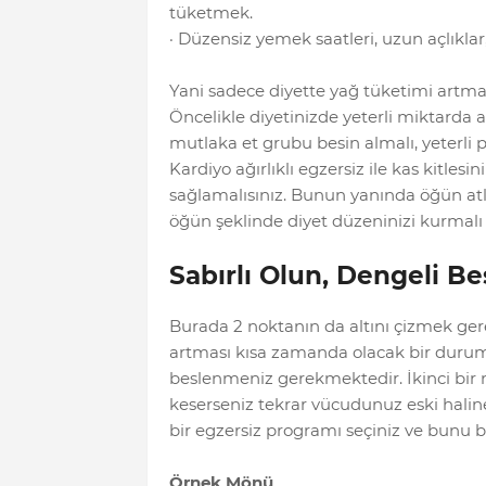
tüketmek.
· Düzensiz yemek saatleri, uzun açlıkla
Yani sadece diyette yağ tüketimi artma
Öncelikle diyetinizde yeterli miktarda 
mutlaka et grubu besin almalı, yeterli 
Kardiyo ağırlıklı egzersiz ile kas kitle
sağlamalısınız. Bunun yanında öğün at
öğün şeklinde diyet düzeninizi kurmalı 
Sabırlı Olun, Dengeli Be
Burada 2 noktanın da altını çizmek gere
artması kısa zamanda olacak bir durum d
beslenmeniz gerekmektedir. İkinci bir n
keserseniz tekrar vücudunuz eski hali
bir egzersiz programı seçiniz ve bunu bir
Örnek Mönü