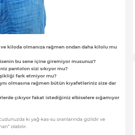
da ve kiloda olmanıza rağmen ondan daha kilolu mu
elbisenin bu sene içine giremiyor musunuz?
iniz pantolon sizi sıkıyor mu?
işikliği fark etmiyor mu?
aynı olmasına rağmen bütün kıyafetleriniz size dar
erde çıkıyor fakat istediğiniz elbiselere sığamıyor
cudunuzda ki yağ-kas-su oranlarında gizlidir ve
man” olabilir.