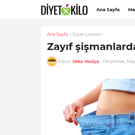
Ana Sayfa
Ma
Ana Sayfa
Diyet Listeleri
Zayıf şişmanlard
Editör
Veka Medya
-
Perşembe, Mayı