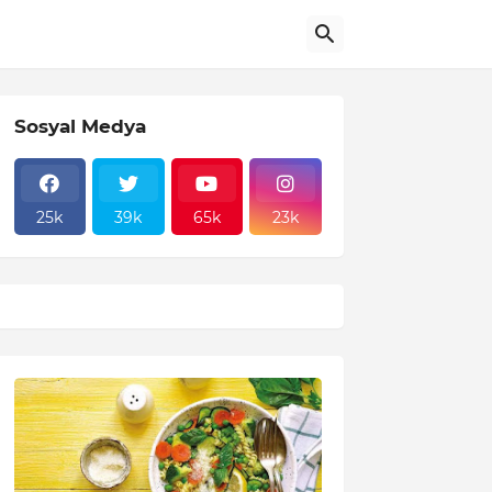
Sosyal Medya
25k
39k
65k
23k