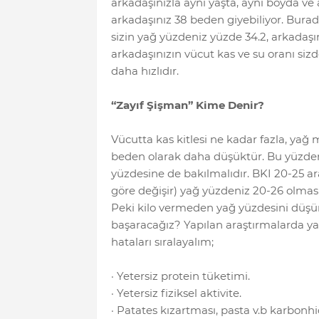
arkadaşınızla aynı yaşta, aynı boyda ve 
arkadaşınız 38 beden giyebiliyor. Burad
sizin yağ yüzdeniz yüzde 34.2, arkadaşın
arkadaşınızın vücut kas ve su oranı siz
daha hızlıdır.
“Zayıf Şişman” Kime Denir?
Vücutta kas kitlesi ne kadar fazla, yağ m
beden olarak daha düşüktür. Bu yüzden
yüzdesine de bakılmalıdır. BKI 20-25 ar
göre değişir) yağ yüzdeniz 20-26 olması 
Peki kilo vermeden yağ yüzdesini düşü
başaracağız? Yapılan araştırmalarda ya
hataları sıralayalım;
· Yetersiz protein tüketimi.
· Yetersiz fiziksel aktivite.
· Patates kızartması, pasta v.b karbonhid