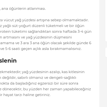
r, ana öğünlerin atlanması.
sı vücut yağ yüzdesi artışına sebep olmamaktadır.
az yağlı süt-yoğurt düzenli tüketmeli ve bir öğün
protein tüketimi sağlandıktan sonra haftada 3-4 gün
sinin artmasını ve yağ yüzdesinin düşmesini
lamama ve 3 ara 3 ana öğün olacak şekilde günde 6
ve 5-6 saati geçen açlık asla bırakmamalısınız.
slenin
kmektedir; yağ yüzdesinin azalıp, kas kitlesinin
eğildir, sabırlı olmanız ve dengeli-sağlıklı
okta da başladığınız egzersizi bir süre sonra
ne dönecektir, bu yüzden her zaman yapabileceğiniz
 hayat tarzı haline getiriniz.