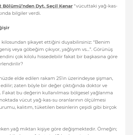
t Bölümü’nden Dyt. Seçil Kenar
“vücuttaki yağ-kas-
kında bilgiler verdi.
işir
ilosundan şikayet ettiğini duyabilirsiniz: “Benim
geniş veya göbeğim çıkıyor, yağlıyım vs…”. Görünüş
endini çok kilolu hissedebilir fakat bir başkasına göre
lendirilir?
üzde elde edilen rakam 25’in üzerindeyse şişman,
edilir; zaten böyle bir değer çıktığında doktor ve
. Fakat bu değerin kullanılması bölgesel yağlanma
 noktada vücut yağ-kas-su oranlarının ölçülmesi
urumu, kalıtım, tüketilen besinlerin çeşidi gibi birçok
ken yağ miktarı kişiye göre değişmektedir. Örneğin;