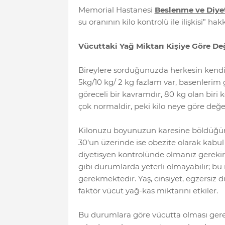
Memorial Hastanesi
Beslenme ve Diye
su oranının kilo kontrolü ile ilişkisi” hak
Vücuttaki Yağ Miktarı Kişiye Göre Değ
Bireylere sorduğunuzda herkesin kendi k
5kg/10 kg/ 2 kg fazlam var, basenlerim 
göreceli bir kavramdır, 80 kg olan biri k
çok normaldir, peki kilo neye göre değer
Kilonuzu boyunuzun karesine böldüğün
30’un üzerinde ise obezite olarak kabul 
diyetisyen kontrolünde olmanız gerekir
gibi durumlarda yeterli olmayabilir; bu
gerekmektedir. Yaş, cinsiyet, egzersiz d
faktör vücut yağ-kas miktarını etkiler.
Bu durumlara göre vücutta olması gere