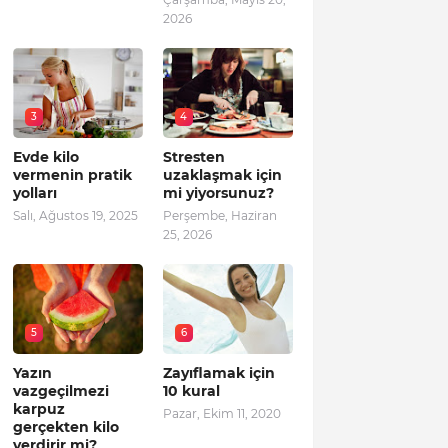
2026
3
4
Evde kilo
Stresten
vermenin pratik
uzaklaşmak için
yolları
mi yiyorsunuz?
Salı, Ağustos 19, 2025
Perşembe, Haziran
25, 2026
5
6
Yazın
Zayıflamak için
vazgeçilmezi
10 kural
karpuz
Pazar, Ekim 11, 2020
gerçekten kilo
verdirir mi?