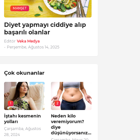
MANŞET
Diyet yapmayı ciddiye alıp
başarılı olanlar
Editör
Veka Medya
-
Perşembe, Ağustos 14, 2025
Çok okunanlar
1
2
İştahı kesmenin
Neden kilo
yolları
veremiyorum?
diye
Çarşamba, Ağustos
düşünüyorsanız…
28, 2024
Çarşamba, Mayıs 20,