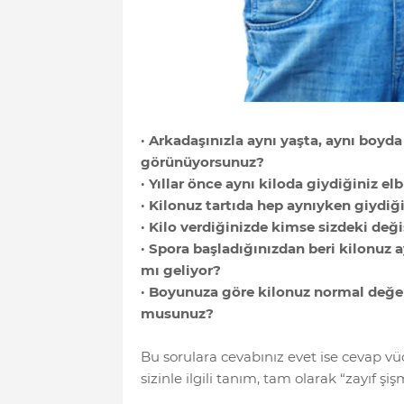
· Arkadaşınızla aynı yaşta, aynı boy
görünüyorsunuz?
· Yıllar önce aynı kiloda giydiğiniz 
· Kilonuz tartıda hep aynıyken giydiğ
· Kilo verdiğinizde kimse sizdeki değ
· Spora başladığınızdan beri kilonuz 
mı geliyor?
· Boyunuza göre kilonuz normal değerl
musunuz?
Bu sorulara cevabınız evet ise cevap vü
sizinle ilgili tanım, tam olarak “zayıf şiş