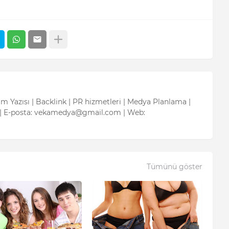
tım Yazısı | Backlink | PR hizmetleri | Medya Planlama |
| E-posta: vekamedya@gmail.com | Web:
Tümünü göster