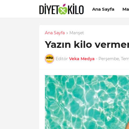
Ana Sayfa
Ma
Ana Sayfa
Manşet
Yazın kilo vermen
Editör
Veka Medya
-
Perşembe, Tem