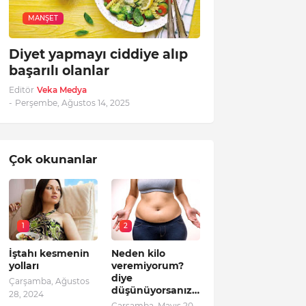
MANŞET
Diyet yapmayı ciddiye alıp
başarılı olanlar
Editör
Veka Medya
-
Perşembe, Ağustos 14, 2025
Çok okunanlar
1
2
İştahı kesmenin
Neden kilo
yolları
veremiyorum?
diye
Çarşamba, Ağustos
düşünüyorsanız…
28, 2024
Çarşamba, Mayıs 20,