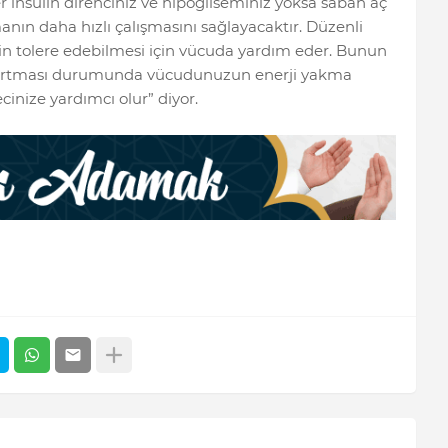
insülin direnciniz ve hipogliseminiz yoksa sabah aç
nın daha hızlı çalışmasını sağlayacaktır. Düzenli
nin tolere edebilmesi için vücuda yardım eder. Bunun
ın artması durumunda vücudunuzun enerji yakma
ecinize yardımcı olur” diyor.