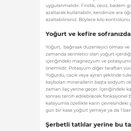
uygulanmalıdır. Fındık, ceviz, badem gi
azaltarak kullanabilir, kendinize ara öğ
azaltabilirsiniz. Böylece kilo kontrolün
Yoğurt ve kefire sofranızda
Yoğurt, bağırsak düzenleyici olması ve 
zamanda serinletici olan yoğurt içerdiği
içeriğindeki magnezyum ve potasyumdan d
önemlidir. Potasyum diğer taraftan vücut
Yoğurdu, cacık veya ayran şeklinde tüket
kaybolan minerallerin başta sodyum ol
zaman ilaç yerine geçer. İçeriğindeki ka
sonrası tercih edilebilecek fonksiyonel
kalsiyumla özellikle karın çevresindek
gün bir kase yoğurt yemeye ya da 1 bar
Şerbetli tatlılar yerine bu ta