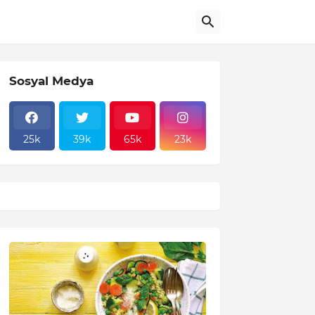
Sosyal Medya
25k
39k
65k
23k