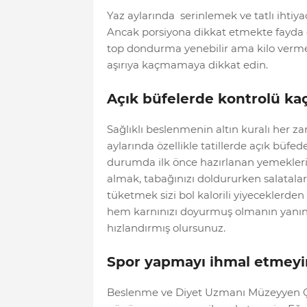
Yaz aylarında serinlemek ve tatlı ihtiya
Ancak porsiyona dikkat etmekte fayda o
top dondurma yenebilir ama kilo vermek 
aşırıya kaçmamaya dikkat edin.
Açık büfelerde kontrolü ka
Sağlıklı beslenmenin altın kuralı her 
aylarında özellikle tatillerde açık büfe
durumda ilk önce hazırlanan yemekleri
almak, tabağınızı doldururken salatalard
tüketmek sizi bol kalorili yiyeceklerd
hem karnınızı doyurmuş olmanın yanınd
hızlandırmış olursunuz.
Spor yapmayı ihmal etmeyi
Beslenme ve Diyet Uzmanı Müzeyyen Çelik