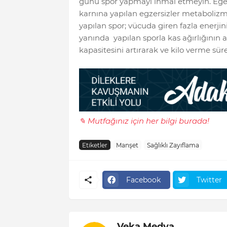
günü spor yapmayı ihmal etmeyin. Eğer 
karnına yapılan egzersizler metabolizma
yapılan spor; vücuda giren fazla enerji
yanında yapılan sporla kas ağırlığın
kapasitesini artırarak ve kilo verme sür
✎ Mutfağınız için her bilgi burada!
Etiketler
Manşet
Sağlıklı Zayıflama
Facebook
Twitter
Veka Medya