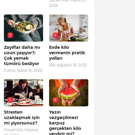
2026
3
4
Zayıflar daha mı
Evde kilo
uzun yaşıyor?:
vermenin pratik
Çok yemek
yolları
tümörü besliyor
Salı, Ağustos 19, 2025
Cuma, Şubat 13, 2026
5
6
Stresten
Yazın
uzaklaşmak için
vazgeçilmezi
mi yiyorsunuz?
karpuz
gerçekten kilo
Perşembe, Haziran
verdirir mi?