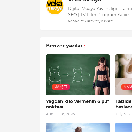
Dijital Medya Yayıncılığı | Tanı
SEO | TV Film Program Yapım 
www.vekamedya.com
Benzer yazılar
MANŞET
MAN
Yağdan kilo vermenin 6 püf
Tatilde
noktası
beslen
August 06, 2026
July 31, 2