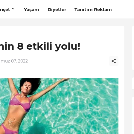
nşet
Yaşam
Diyetler
Tanıtım Reklam
in 8 etkili yolu!
muz 07, 2022