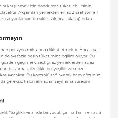
cını karşılamak için dondurma tüketilebilirsiniz.
lacaktır. Akşamları yemekten en az 2 saat sonra 1
isteyenler için bu sıklık sakıncalı olacağından
çırmayın
zaman porsiyon miktarına dikkat etmektir. Ancak yaz
den dolayı fazla besin tüketimine eğilim oluyor. Bu
 gözden geçirmek, seçtiğiniz yemeklerden az az
an başlamak, özellikle bol yeşillik ve sebze
en koruyacaktır. Bu kontrolü sağlayarak hem gözünüz
a gereksiz kalori almadan zayıflama sürecini
n!
 “Sağlıklı ve zinde bir vücut için haftanın en az 3