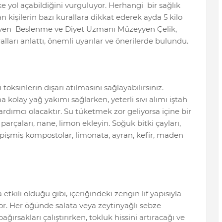
ke yol açabildiğini vurguluyor. Herhangi bir sağlık
 kişilerin bazı kurallara dikkat ederek ayda 5 kilo
en Beslenme ve Diyet Uzmanı Müzeyyen Çelik,
lları anlattı, önemli uyarılar ve önerilerde bulundu.
oksinlerin dışarı atılmasını sağlayabilirsiniz.
kolay yağ yakımı sağlarken, yeterli sıvı alımı iştah
rdımcı olacaktır. Su tüketmek zor geliyorsa içine bir
rçaları, nane, limon ekleyin. Soğuk bitki çayları,
 pişmiş kompostolar, limonata, ayran, kefir, maden
tkili olduğu gibi, içeriğindeki zengin lif yapısıyla
yor. Her öğünde salata veya zeytinyağlı sebze
ağırsakları çalıştırırken, tokluk hissini artıracağı ve