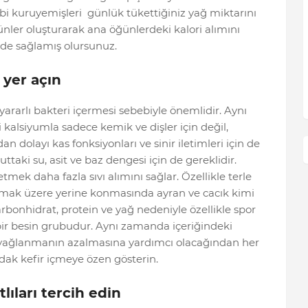
bi kuruyemişleri günlük tükettiğiniz yağ miktarını
ünler oluşturarak ana öğünlerdeki kalori alımını
ü de sağlamış olursunuz.
 yer açın
yararlı bakteri içermesi sebebiyle önemlidir. Aynı
 kalsiyumla sadece kemik ve dişler için değil,
olayı kas fonksiyonları ve sinir iletimleri için de
taki su, asit ve baz dengesi için de gereklidir.
mek daha fazla sıvı alımını sağlar. Özellikle terle
mak üzere yerine konmasında ayran ve cacık kimi
rbonhidrat, protein ve yağ nedeniyle özellikle spor
 bir besin grubudur. Aynı zamanda içeriğindeki
i yağlanmanın azalmasına yardımcı olacağından her
dak kefir içmeye özen gösterin.
tlıları tercih edin