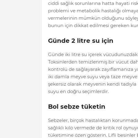
ciddi sağlık sorunlarına hatta hayati ris
problemi ve metabolik hastalığı olmayan
vermelerinin mümkün olduğunu söyley
bunun için dikkat edilmesi gereken kura
Günde 2 litre su için
Günde iki litre su içerek vücudunuzdaki t
Toksinlerden temizlenmiş bir vücut daha 
kontrolü de sağlayarak zayıflamanıza ya
iki damla meyve suyu veya taze meyve pa
şekersiz olarak meyvenin kendi tadıyla
suyu en doğru seçimlerdir.
Bol sebze tüketin
Sebzeler, birçok hastalıktan korunmada e
sağlıklı kilo vermede de kritik rol oynu
tüketimine özen gösterin. Lifli besinler b