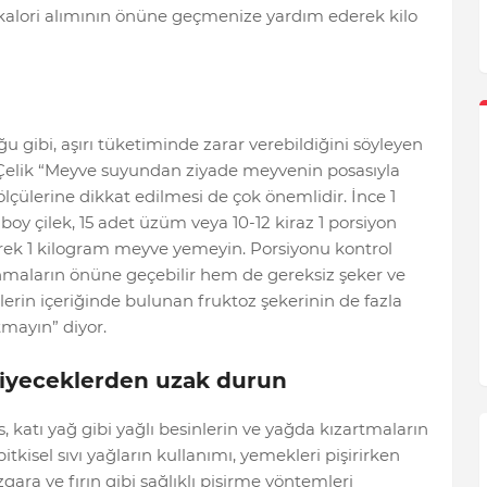
z kalori alımının önüne geçmenize yardım ederek kilo
u gibi, aşırı tüketiminde zarar verebildiğini söyleyen
elik “Meyve suyundan ziyade meyvenin posasıyla
ölçülerine dikkat edilmesi de çok önemlidir. İnce 1
a boy çilek, 15 adet üzüm veya 10-12 kiraz 1 porsiyon
yerek 1 kilogram meyve yemeyin. Porsiyonu kontrol
maların önüne geçebilir hem de gereksiz şeker ve
lerin içeriğinde bulunan fruktoz şekerinin de fazla
tmayın” diyor.
 yiyeceklerden uzak durun
 katı yağ gibi yağlı besinlerin ve yağda kızartmaların
kisel sıvı yağların kullanımı, yemekleri pişirirken
ara ve fırın gibi sağlıklı pişirme yöntemleri