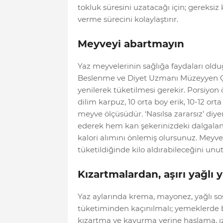
tokluk süresini uzatacağı için; gereksi
verme sürecini kolaylaştırır.
Meyveyi abartmayın
Yaz meyvelerinin sağlığa faydaları olduğ
Beslenme ve Diyet Uzmanı Müzeyyen Ç
yenilerek tüketilmesi gerekir. Porsiyon 
dilim karpuz, 10 orta boy erik, 10-12 ort
meyve ölçüsüdür. ‘Nasılsa zararsız’ di
ederek hem kan şekerinizdeki dalgalan
kalori alımını önlemiş olursunuz. Meyve
tüketildiğinde kilo aldırabileceğini unu
Kızartmalardan, aşırı yağlı
Yaz aylarında krema, mayonez, yağlı sos,
tüketiminden kaçınılmalı; yemeklerde bit
kızartma ve kavurma yerine haşlama, ızg