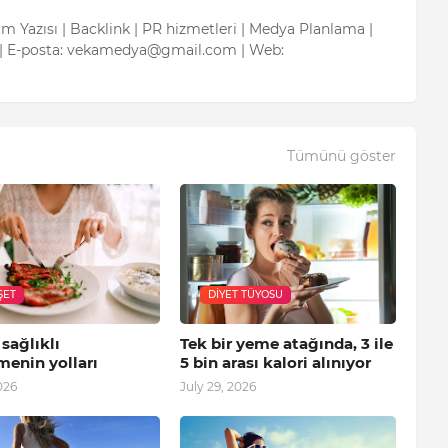
tım Yazısı | Backlink | PR hizmetleri | Medya Planlama |
| E-posta: vekamedya@gmail.com | Web:
Tümünü göster
ŞET
DIYET TÜYOSU
 sağlıklı
Tek bir yeme atağında, 3 ile
menin yolları
5 bin arası kalori alınıyor
026
July 29, 2026