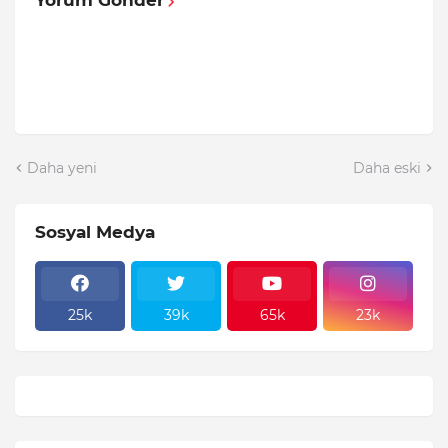
Daha yeni
Daha eski
Sosyal Medya
25k
39k
65k
23k