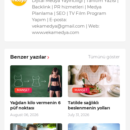
Dijital Medya Yayıncılığı | Tanıtım Yazısı |
Backlink | PR hizmetleri | Medya
Planlama | SEO | TV Film Program
Yapım | E-posta:
vekamedya@gmail.com | Web:
www.vekamedya.com
Benzer yazılar
Tümünü göster
MANŞET
MANŞET
Yağdan kilo vermenin 6
Tatilde sağlıklı
püf noktası
beslenmenin yolları
August 06, 2026
July 31, 2026