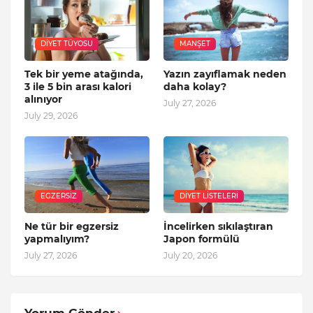
DIYET TÜYOSU
MANŞET
Tek bir yeme atağında,
Yazın zayıflamak neden
3 ile 5 bin arası kalori
daha kolay?
alınıyor
July 27, 2026
July 29, 2026
EGZERSIZ
DIYET LISTELERI
Ne tür bir egzersiz
İncelirken sıkılaştıran
yapmalıyım?
Japon formülü
July 27, 2026
July 20, 2026
Yorum Gönder