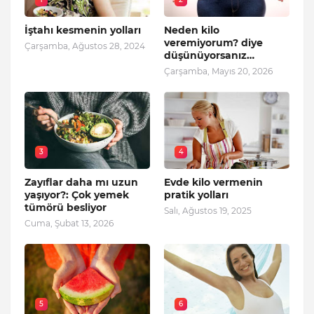
İştahı kesmenin yolları
Neden kilo
veremiyorum? diye
Çarşamba, Ağustos 28, 2024
düşünüyorsanız…
Çarşamba, Mayıs 20, 2026
3
4
Zayıflar daha mı uzun
Evde kilo vermenin
yaşıyor?: Çok yemek
pratik yolları
tümörü besliyor
Salı, Ağustos 19, 2025
Cuma, Şubat 13, 2026
5
6