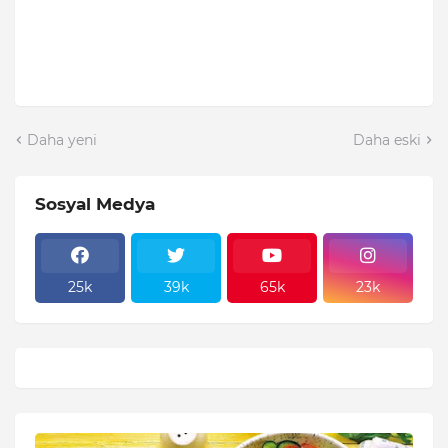
Daha yeni
Daha eski
Sosyal Medya
25k
39k
65k
23k