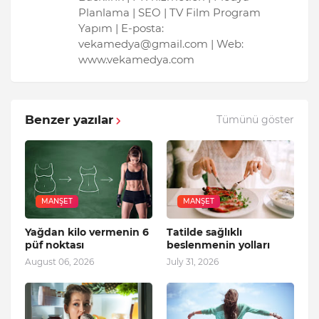
Planlama | SEO | TV Film Program
Yapım | E-posta:
vekamedya@gmail.com | Web:
www.vekamedya.com
Benzer yazılar
Tümünü göster
MANŞET
MANŞET
Yağdan kilo vermenin 6
Tatilde sağlıklı
püf noktası
beslenmenin yolları
August 06, 2026
July 31, 2026