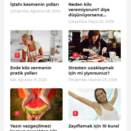
İştahı kesmenin yolları
Neden kilo
veremiyorum? diye
Çarşamba, Ağustos 28, 2024
düşünüyorsanız…
Çarşamba, Mayıs 20, 2026
3
4
Evde kilo vermenin
Stresten uzaklaşmak
pratik yolları
için mi yiyorsunuz?
Salı, Ağustos 19, 2025
Perşembe, Haziran 25, 2026
5
6
Yazın vazgeçilmezi
Zayıflamak için 10 kural