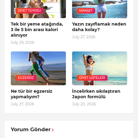
DIYET TÜYOSU
MANŞET
Tek bir yeme atağında,
Yazın zayıflamak neden
3 ile 5 bin arası kalori
daha kolay?
alınıyor
July 27, 2026
July 29, 2026
EGZERSIZ
DIYET LISTELERI
Ne tür bir egzersiz
İncelirken sıkılaştıran
yapmalıyım?
Japon formülü
July 27, 2026
July 20, 2026
Yorum Gönder