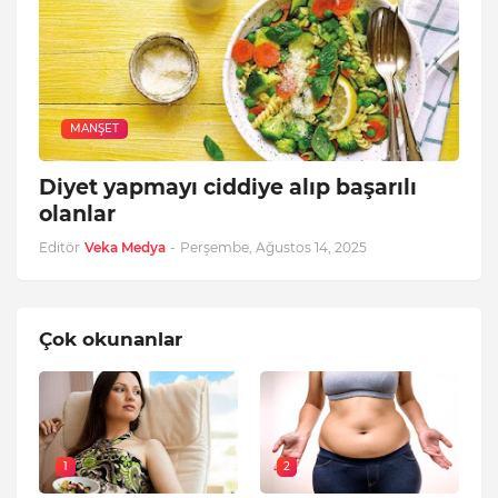
MANŞET
Diyet yapmayı ciddiye alıp başarılı
olanlar
Editör
Veka Medya
-
Perşembe, Ağustos 14, 2025
Çok okunanlar
1
2