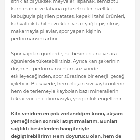
sitrik asidi yüksek meyveler; ıspanak, semizotu,
karnabahar ve lahana gibi sebzeler; özellikle
kabuğuyla pişirilen patates, kepekli tahıl ürünleri,
kahvaltılık tahıl gevrekleri ve az yağla pişirilmiş
makarnayla pilavlar, spor yapan kişinin
performansını artırır.
Spor yapılan günlerde, bu besinleri ana ve ara
öğünlerde tüketebilirsiniz. Ayrıca kan şekerinin
düşmesi, performansı olumsuz yönde
etkileyeceğinden, spor süresince bir enerji içeceği
içilebilir. Bu sayede, hem oluşan sıvı kaybı önlenir;
hem de terlemeyle kaybolan bazı minerallerin
tekrar vücuda alınmasıyla, yorgunluk engellenir.
Kilo verirken en çok zorlandığım konu, akşam
yemeğinden sonraki atıştırmalarım. Bunları
sağlıklı besinlerden hangileriyle
değiştirebilirim? Hem doyurucu olan, hem de