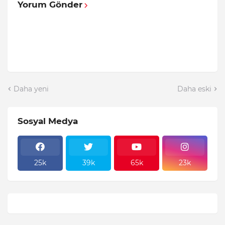
Yorum Gönder
Daha yeni
Daha eski
Sosyal Medya
25k
39k
65k
23k