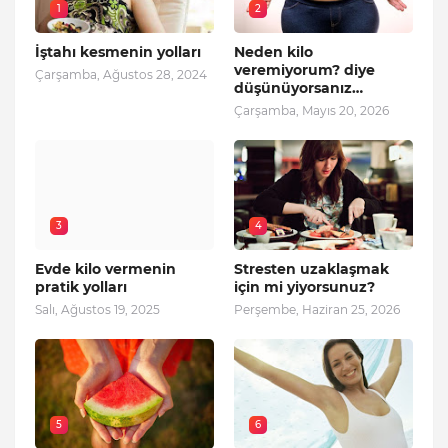
1
2
İştahı kesmenin yolları
Neden kilo
veremiyorum? diye
Çarşamba, Ağustos 28, 2024
düşünüyorsanız…
Çarşamba, Mayıs 20, 2026
3
4
Evde kilo vermenin
Stresten uzaklaşmak
pratik yolları
için mi yiyorsunuz?
Salı, Ağustos 19, 2025
Perşembe, Haziran 25, 2026
5
6