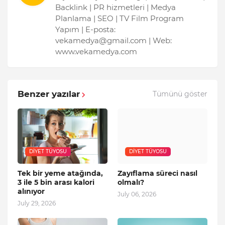
Backlink | PR hizmetleri | Medya
Planlama | SEO | TV Film Program
Yapım | E-posta:
vekamedya@gmail.com | Web:
www.vekamedya.com
Benzer yazılar
Tümünü göster
DIYET TÜYOSU
DIYET TÜYOSU
Tek bir yeme atağında,
Zayıflama süreci nasıl
3 ile 5 bin arası kalori
olmalı?
alınıyor
July 06, 2026
July 29, 2026