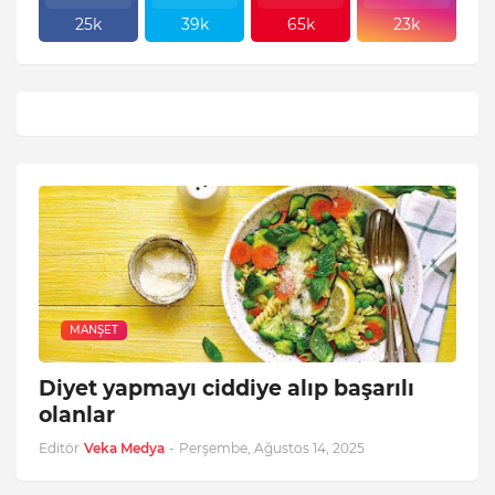
25k
39k
65k
23k
MANŞET
Diyet yapmayı ciddiye alıp başarılı
olanlar
Editör
Veka Medya
-
Perşembe, Ağustos 14, 2025