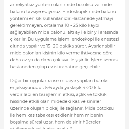
ameliyatsız yöntem olan mide botoksu ve mide
balonu tavsiye ediyoruz. Endoskopik mide balonu
yöntemi en sık kullanılanıdır.Hastanede yatmayı
gerektirmeyen, ortalama 10 - 25 kilo kaybı
sağlayabilen mide balonu, altı ay ile bir yıl arasında
çıkarılır. Bu uygulama işlemi endoskopi ile anestezi
altında yapılır ve 15- 20 dakika sürer. Ayarlanabilir
mide balonları kişinin kilo verme ihtiyacına göre
daha az ya da daha çok sıvı ile şişirilir. İşlem sonrası
hastaneden çıkıp ev istirahatine geçilebilir.
Diğer bir uygulama ise mideye yapılan botoks
enjeksiyonudur. 5-6 ayda yaklaşık 4-20 kilo
verdirilebilen bu işlemin etkisi, açlık ve tokluk
hissinde etkili olan midedeki kas ve sinirler
üzerinde oluşan blokaj ile sağlanır. Mide botoksu
ile hem kas tabakası etkilenir hem midenin
boşalma süresi uzar, hem de sinir hücreleri
etkilenerek açlık hissi azalır. "