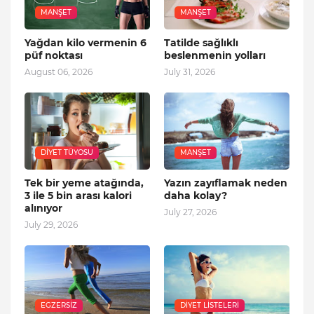
MANŞET
MANŞET
Yağdan kilo vermenin 6
Tatilde sağlıklı
püf noktası
beslenmenin yolları
August 06, 2026
July 31, 2026
DIYET TÜYOSU
MANŞET
Tek bir yeme atağında,
Yazın zayıflamak neden
3 ile 5 bin arası kalori
daha kolay?
alınıyor
July 27, 2026
July 29, 2026
EGZERSIZ
DIYET LISTELERI