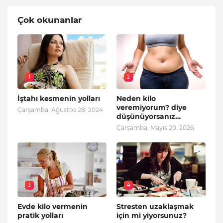
Çok okunanlar
1
2
İştahı kesmenin yolları
Neden kilo
veremiyorum? diye
Çarşamba, Ağustos 28, 2024
düşünüyorsanız…
Çarşamba, Mayıs 20, 2026
3
4
Evde kilo vermenin
Stresten uzaklaşmak
pratik yolları
için mi yiyorsunuz?