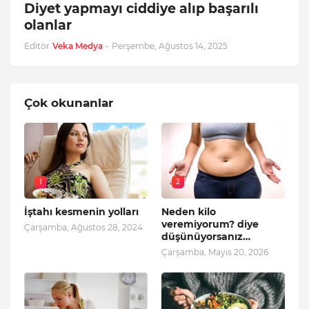
Diyet yapmayı ciddiye alıp başarılı
olanlar
Editör
Veka Medya
-
Perşembe, Ağustos 14, 2025
Çok okunanlar
1
2
İştahı kesmenin yolları
Neden kilo
veremiyorum? diye
Çarşamba, Ağustos 28, 2024
düşünüyorsanız…
Çarşamba, Mayıs 20, 2026