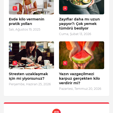
3
4
Evde kilo vermenin
Zayıflar daha mı uzun
pratik yolları
yaşıyor?: Çok yemek
tümörü besliyor
Salı, Ağustos 19, 2025
Cuma, Şubat 13, 2026
5
6
Stresten uzaklaşmak
Yazın vazgeçilmezi
için mi yiyorsunuz?
karpuz gerçekten kilo
verdirir mi?
Perşembe, Haziran 25, 2026
Pazartesi, Temmuz 20, 2026