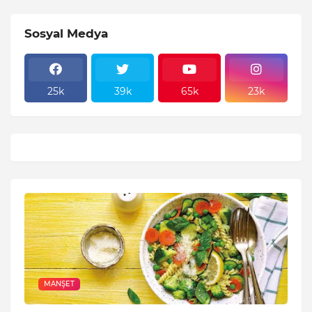
Sosyal Medya
25k
39k
65k
23k
MANŞET