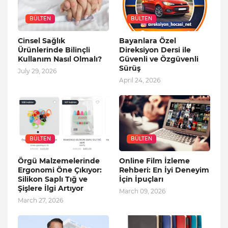
BÜLTEN
BÜLTEN
Cinsel Sağlık
Bayanlara Özel
Ürünlerinde Bilinçli
Direksiyon Dersi ile
Kullanım Nasıl Olmalı?
Güvenli ve Özgüvenli
Sürüş
July 29, 2026
April 24, 2026
BÜLTEN
BÜLTEN
Örgü Malzemelerinde
Online Film İzleme
Ergonomi Öne Çıkıyor:
Rehberi: En İyi Deneyim
Silikon Saplı Tığ ve
İçin İpuçları
Şişlere İlgi Artıyor
March 09, 2026
March 27, 2026