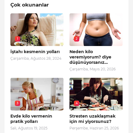
Çok okunanlar
1
2
İştahı kesmenin yolları
Neden kilo
veremiyorum? diye
Çarşamba, Ağustos 28, 2024
düşünüyorsanız…
Çarşamba, Mayıs 20, 2026
3
4
Evde kilo vermenin
Stresten uzaklaşmak
pratik yolları
için mi yiyorsunuz?
Salı, Ağustos 19, 2025
Perşembe, Haziran 25, 2026