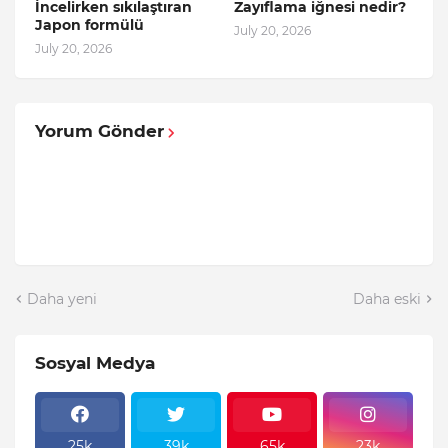
İncelirken sıkılaştıran
Zayıflama iğnesi nedir?
Japon formülü
July 20, 2026
July 20, 2026
Yorum Gönder
Daha yeni
Daha eski
Sosyal Medya
25k
39k
65k
23k