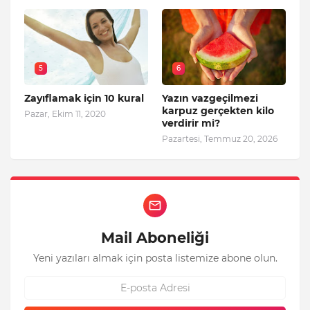
5
6
Zayıflamak için 10 kural
Yazın vazgeçilmezi
karpuz gerçekten kilo
Pazar, Ekim 11, 2020
verdirir mi?
Pazartesi, Temmuz 20, 2026
Mail Aboneliği
Yeni yazıları almak için posta listemize abone olun.