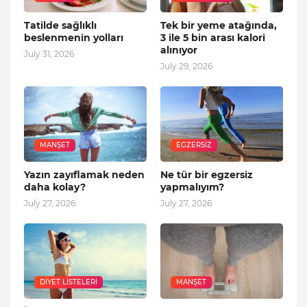
Tatilde sağlıklı
Tek bir yeme atağında,
beslenmenin yolları
3 ile 5 bin arası kalori
alınıyor
July 31, 2026
July 29, 2026
MANŞET
EGZERSIZ
Yazın zayıflamak neden
Ne tür bir egzersiz
daha kolay?
yapmalıyım?
July 27, 2026
July 27, 2026
DIYET LISTELERI
MANŞET