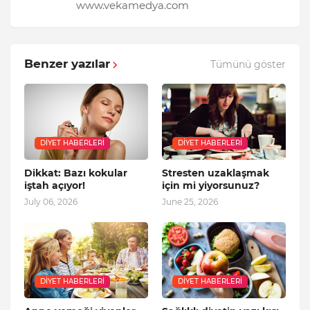
www.vekamedya.com
Benzer yazılar
Tümünü göster
DIYET HABERLERI
DIYET HABERLERI
Dikkat: Bazı kokular
Stresten uzaklaşmak
iştah açıyor!
için mi yiyorsunuz?
July 06, 2026
June 25, 2026
DIYET HABERLERI
DIYET HABERLERI