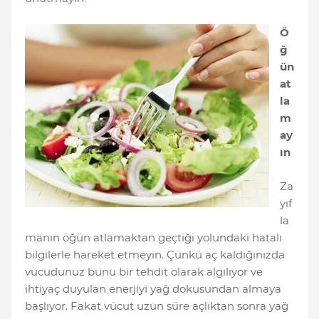
Ö
ğ
ün
at
la
m
ay
ın
Za
yıf
la
manın öğün atlamaktan geçtiği yolundaki hatalı
bilgilerle hareket etmeyin. Çünkü aç kaldığınızda
vücudunuz bunu bir tehdit olarak algılıyor ve
ihtiyaç duyulan enerjiyi yağ dokusundan almaya
başlıyor. Fakat vücut uzun süre açlıktan sonra yağ