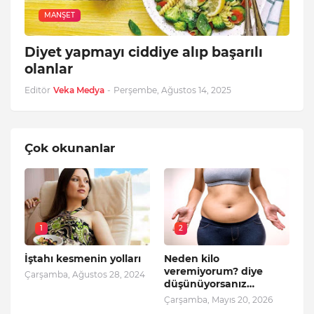
MANŞET
Diyet yapmayı ciddiye alıp başarılı
olanlar
Editör
Veka Medya
-
Perşembe, Ağustos 14, 2025
Çok okunanlar
1
2
İştahı kesmenin yolları
Neden kilo
veremiyorum? diye
Çarşamba, Ağustos 28, 2024
düşünüyorsanız…
Çarşamba, Mayıs 20, 2026