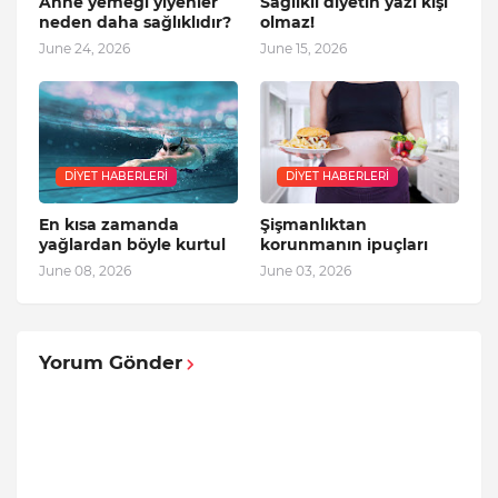
Anne yemeği yiyenler
Sağlıklı diyetin yazı kışı
neden daha sağlıklıdır?
olmaz!
June 24, 2026
June 15, 2026
DIYET HABERLERI
DIYET HABERLERI
En kısa zamanda
Şişmanlıktan
yağlardan böyle kurtul
korunmanın ipuçları
June 08, 2026
June 03, 2026
Yorum Gönder