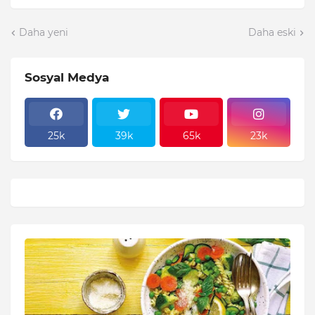
Daha yeni
Daha eski
Sosyal Medya
25k
39k
65k
23k