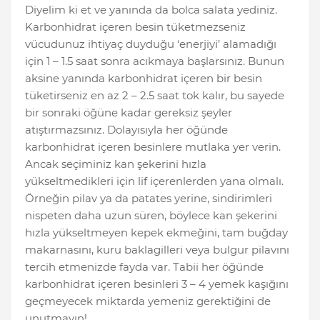
Diyelim ki et ve yanında da bolca salata yediniz.
Karbonhidrat içeren besin tüketmezseniz
vücudunuz ihtiyaç duyduğu ‘enerjiyi’ alamadığı
için 1 – 1.5 saat sonra acıkmaya başlarsınız. Bunun
aksine yanında karbonhidrat içeren bir besin
tüketirseniz en az 2 – 2.5 saat tok kalır, bu sayede
bir sonraki öğüne kadar gereksiz şeyler
atıştırmazsınız. Dolayısıyla her öğünde
karbonhidrat içeren besinlere mutlaka yer verin.
Ancak seçiminiz kan şekerini hızla
yükseltmedikleri için lif içerenlerden yana olmalı.
Örneğin pilav ya da patates yerine, sindirimleri
nispeten daha uzun süren, böylece kan şekerini
hızla yükseltmeyen kepek ekmeğini, tam buğday
makarnasını, kuru baklagilleri veya bulgur pilavını
tercih etmenizde fayda var. Tabii her öğünde
karbonhidrat içeren besinleri 3 – 4 yemek kaşığını
geçmeyecek miktarda yemeniz gerektiğini de
unutmayın!