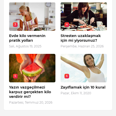
3
4
Evde kilo vermenin
Stresten uzaklaşmak
pratik yolları
için mi yiyorsunuz?
Salı, Ağustos 19, 2025
Perşembe, Haziran 25, 2026
5
6
Yazın vazgeçilmezi
Zayıflamak için 10 kural
karpuz gerçekten kilo
Pazar, Ekim 11, 2020
verdirir mi?
Pazartesi, Temmuz 20, 2026