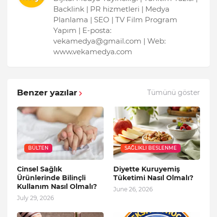
Backlink | PR hizmetleri | Medya
Planlama | SEO | TV Film Program
Yapım | E-posta:
vekamedya@gmail.com | Web:
www.vekamedya.com
Benzer yazılar
Tümünü göster
BÜLTEN
SAĞLIKLI BESLENME
Cinsel Sağlık
Diyette Kuruyemiş
Ürünlerinde Bilinçli
Tüketimi Nasıl Olmalı?
Kullanım Nasıl Olmalı?
June 26, 2026
July 29, 2026