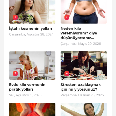
1
2
İştahı kesmenin yolları
Neden kilo
veremiyorum? diye
Çarşamba, Ağustos 28, 2024
düşünüyorsanız…
Çarşamba, Mayıs 20, 2026
3
4
Evde kilo vermenin
Stresten uzaklaşmak
pratik yolları
için mi yiyorsunuz?
Salı, Ağustos 19, 2025
Perşembe, Haziran 25, 2026