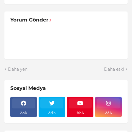
Yorum Gönder
Daha yeni
Daha eski
Sosyal Medya
25k
39k
65k
23k