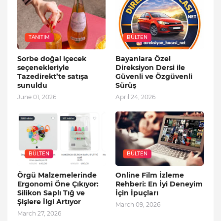
TANITIM
BÜLTEN
Sorbe doğal içecek
Bayanlara Özel
seçenekleriyle
Direksiyon Dersi ile
Tazedirekt’te satışa
Güvenli ve Özgüvenli
sunuldu
Sürüş
June 01, 2026
April 24, 2026
BÜLTEN
BÜLTEN
Örgü Malzemelerinde
Online Film İzleme
Ergonomi Öne Çıkıyor:
Rehberi: En İyi Deneyim
Silikon Saplı Tığ ve
İçin İpuçları
Şişlere İlgi Artıyor
March 09, 2026
March 27, 2026