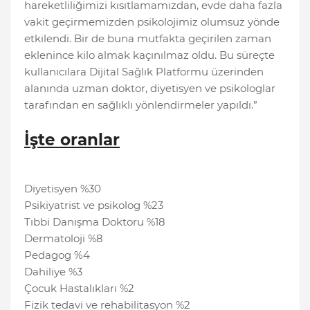
hareketliliğimizi kısıtlamamızdan, evde daha fazla
vakit geçirmemizden psikolojimiz olumsuz yönde
etkilendi. Bir de buna mutfakta geçirilen zaman
eklenince kilo almak kaçınılmaz oldu. Bu süreçte
kullanıcılara Dijital Sağlık Platformu üzerinden
alanında uzman doktor, diyetisyen ve psikologlar
tarafından en sağlıklı yönlendirmeler yapıldı.”
İşte oranlar
Diyetisyen %30
Psikiyatrist ve psikolog %23
Tıbbi Danışma Doktoru %18
Dermatoloji %8
Pedagog %4
Dahiliye %3
Çocuk Hastalıkları %2
Fizik tedavi ve rehabilitasyon %2