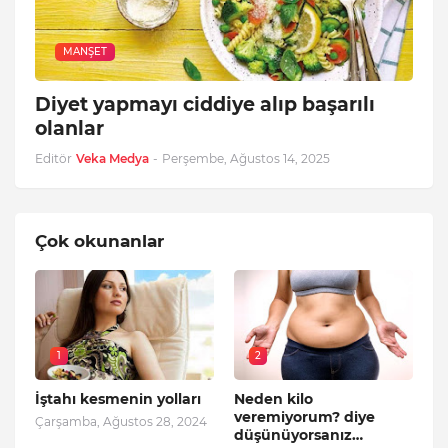
MANŞET
Diyet yapmayı ciddiye alıp başarılı
olanlar
Editör
Veka Medya
-
Perşembe, Ağustos 14, 2025
Çok okunanlar
1
2
İştahı kesmenin yolları
Neden kilo
veremiyorum? diye
Çarşamba, Ağustos 28, 2024
düşünüyorsanız…