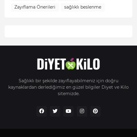
Zayıflama Önerileri
sağlıklı beslenme
Sağlıklı bir şekilde zayıflayabilmeniz için doğru
kaynaklardan derlediğimiz en güzel bilgiler Diyet ve Kilo
sitemizde.