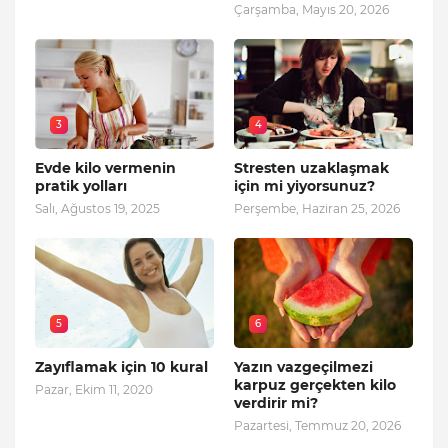
Çarşamba, Mayıs 20, 2026
3
4
Evde kilo vermenin
Stresten uzaklaşmak
pratik yolları
için mi yiyorsunuz?
Salı, Ağustos 19, 2025
Perşembe, Haziran 25, 2026
5
6
Zayıflamak için 10 kural
Yazın vazgeçilmezi
karpuz gerçekten kilo
Pazar, Ekim 11, 2020
verdirir mi?
Pazartesi, Temmuz 20, 2026