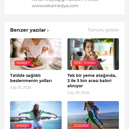
www.vekamedya.com
Benzer yazılar
Tümünü göster
MANŞET
DIYET TÜYOSU
Tatilde sağlıklı
Tek bir yeme atağında,
beslenmenin yolları
3 ile 5 bin arası kalori
alınıyor
July 31, 2026
July 29, 2026
MANŞET
EGZERSIZ