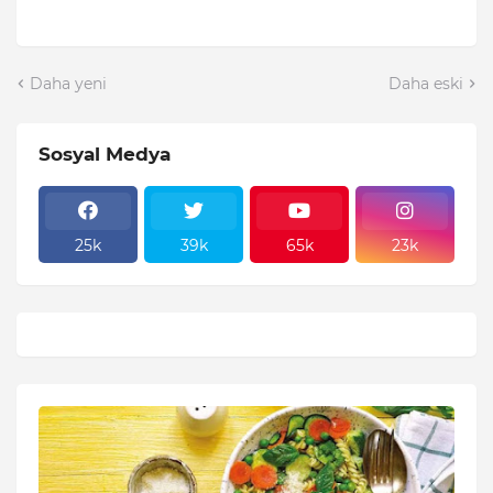
Daha yeni
Daha eski
Sosyal Medya
25k
39k
65k
23k