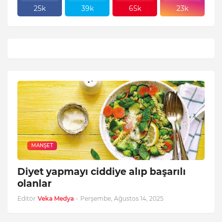
25k
39k
65k
23k
MANŞET
Diyet yapmayı ciddiye alıp başarılı
olanlar
Editör
Veka Medya
-
Perşembe, Ağustos 14, 2025