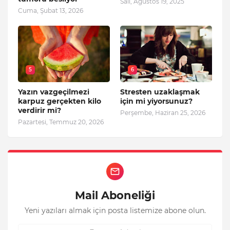
Salı, Ağustos 19, 2025
Cuma, Şubat 13, 2026
5
6
Yazın vazgeçilmezi
Stresten uzaklaşmak
karpuz gerçekten kilo
için mi yiyorsunuz?
verdirir mi?
Perşembe, Haziran 25, 2026
Pazartesi, Temmuz 20, 2026
Mail Aboneliği
Yeni yazıları almak için posta listemize abone olun.