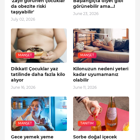
'Zayıf görünen çocuklar
Başlangıçta diyet gibi
da obezite riski
görünebilir ama…!
taşıyabilir'
June 23, 2026
July 02, 2026
MANŞET
MANŞET
Dikkat! Çocuklar yaz
Kilonuzun nedeni yeteri
tatilinde daha fazla kilo
kadar uyumamanız
alıyor
olabilir
June 16, 2026
June 11, 2026
MANŞET
TANITIM
Gece yemek yeme
Sorbe doğal içecek