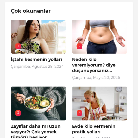
Çok okunanlar
1
2
İştahı kesmenin yolları
Neden kilo
veremiyorum? diye
Çarşamba, Ağustos 28, 2024
düşünüyorsanız…
Çarşamba, Mayıs 20, 2026
3
4
Zayıflar daha mı uzun
Evde kilo vermenin
yaşıyor?: Çok yemek
pratik yolları
tümörü besliyor