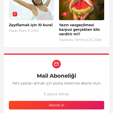
5
6
Zayıflamak için 10 kural
Yazın vazgeçilmezi
karpuz gerçekten kilo
Pazar, Ekim 11, 2020
verdirir mi?
Pazartesi, Temmuz 20, 2026
Mail Aboneliği
Yeni yazıları almak için posta listemize abone olun.