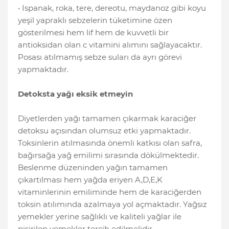
• Ispanak, roka, tere, dereotu, maydanoz gibi koyu
yeşil yapraklı sebzelerin tüketimine özen
gösterilmesi hem lif hem de kuvvetli bir
antioksidan olan c vitamini alımını sağlayacaktır.
Posası atılmamış sebze suları da ayrı görevi
yapmaktadır.
Detoksta yağı eksik etmeyin
Diyetlerden yağı tamamen çıkarmak karaciğer
detoksu açısından olumsuz etki yapmaktadır.
Toksinlerin atılmasında önemli katkısı olan safra,
bağırsağa yağ emilimi sırasında dökülmektedir.
Beslenme düzeninden yağın tamamen
çıkartılması hem yağda eriyen A,D,E,K
vitaminlerinin emiliminde hem de karaciğerden
toksin atılımında azalmaya yol açmaktadır. Yağsız
yemekler yerine sağlıklı ve kaliteli yağlar ile
pişirilen yemekler tercih edilmelidir.