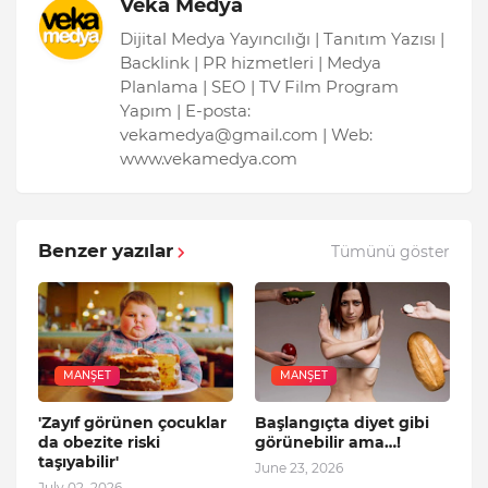
Veka Medya
Dijital Medya Yayıncılığı | Tanıtım Yazısı |
Backlink | PR hizmetleri | Medya
Planlama | SEO | TV Film Program
Yapım | E-posta:
vekamedya@gmail.com | Web:
www.vekamedya.com
Benzer yazılar
Tümünü göster
MANŞET
MANŞET
'Zayıf görünen çocuklar
Başlangıçta diyet gibi
da obezite riski
görünebilir ama…!
taşıyabilir'
June 23, 2026
July 02, 2026