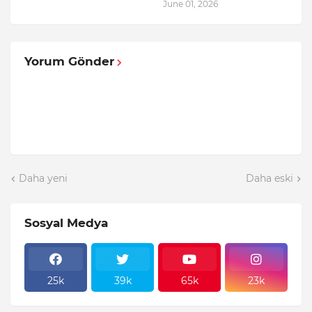
June 01, 2026
Yorum Gönder
Daha yeni
Daha eski
Sosyal Medya
25k
39k
65k
23k