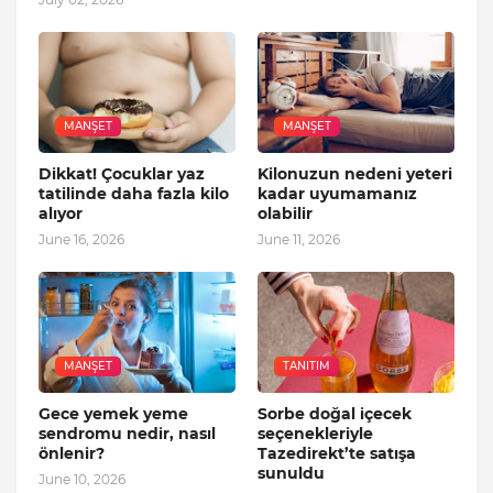
MANŞET
MANŞET
Dikkat! Çocuklar yaz
Kilonuzun nedeni yeteri
tatilinde daha fazla kilo
kadar uyumamanız
alıyor
olabilir
June 16, 2026
June 11, 2026
MANŞET
TANITIM
Gece yemek yeme
Sorbe doğal içecek
sendromu nedir, nasıl
seçenekleriyle
önlenir?
Tazedirekt’te satışa
sunuldu
June 10, 2026