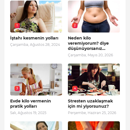
1
2
İştahı kesmenin yolları
Neden kilo
veremiyorum? diye
Çarşamba, Ağustos 28, 2024
düşünüyorsanız…
Çarşamba, Mayıs 20, 2026
3
4
Evde kilo vermenin
Stresten uzaklaşmak
pratik yolları
için mi yiyorsunuz?
Salı, Ağustos 19, 2025
Perşembe, Haziran 25, 2026