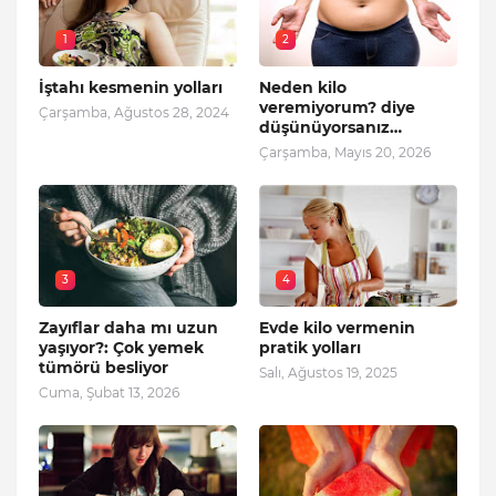
1
2
İştahı kesmenin yolları
Neden kilo
veremiyorum? diye
Çarşamba, Ağustos 28, 2024
düşünüyorsanız…
Çarşamba, Mayıs 20, 2026
3
4
Zayıflar daha mı uzun
Evde kilo vermenin
yaşıyor?: Çok yemek
pratik yolları
tümörü besliyor
Salı, Ağustos 19, 2025
Cuma, Şubat 13, 2026