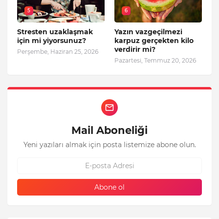
5
6
Stresten uzaklaşmak
Yazın vazgeçilmezi
için mi yiyorsunuz?
karpuz gerçekten kilo
verdirir mi?
Perşembe, Haziran 25, 2026
Pazartesi, Temmuz 20, 2026
Mail Aboneliği
Yeni yazıları almak için posta listemize abone olun.