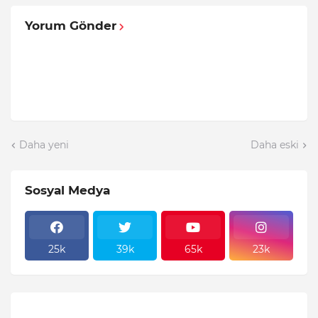
Yorum Gönder
Daha yeni
Daha eski
Sosyal Medya
25k
39k
65k
23k