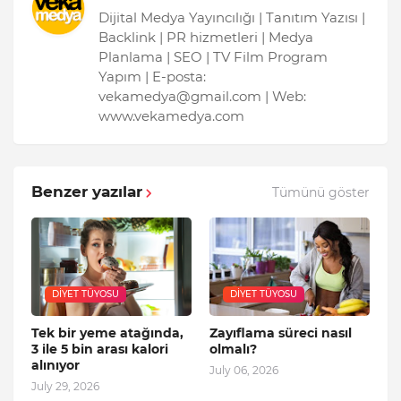
Dijital Medya Yayıncılığı | Tanıtım Yazısı |
Backlink | PR hizmetleri | Medya
Planlama | SEO | TV Film Program
Yapım | E-posta:
vekamedya@gmail.com | Web:
www.vekamedya.com
Benzer yazılar
Tümünü göster
DIYET TÜYOSU
DIYET TÜYOSU
Tek bir yeme atağında,
Zayıflama süreci nasıl
3 ile 5 bin arası kalori
olmalı?
alınıyor
July 06, 2026
July 29, 2026