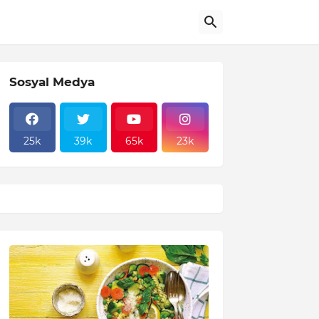
Sosyal Medya
25k
39k
65k
23k