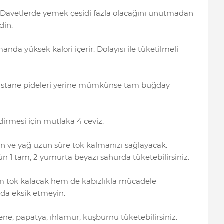
 Davetlerde yemek çeşidi fazla olacağını unutmadan
din.
nda yüksek kalori içerir. Dolayısı ile tüketilmeli
astane pideleri yerine mümkünse tam buğday
dirmesi için mutlaka 4 ceviz.
n ve yağ uzun süre tok kalmanızı sağlayacak.
 gün 1 tam, 2 yumurta beyazı sahurda tüketebilirsiniz.
m tok kalacak hem de kabızlıkla mücadele
da eksik etmeyin.
zene, papatya, ıhlamur, kuşburnu tüketebilirsiniz.