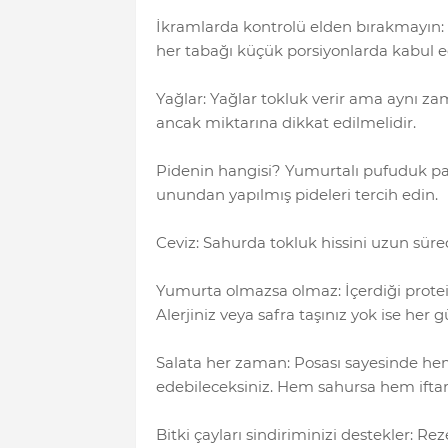
İkramlarda kontrolü elden bırakmayın:
her tabağı küçük porsiyonlarda kabul e
Yağlar: Yağlar tokluk verir ama aynı zama
ancak miktarına dikkat edilmelidir.
Pidenin hangisi? Yumurtalı pufuduk p
unundan yapılmış pideleri tercih edin.
Ceviz: Sahurda tokluk hissini uzun süre
Yumurta olmazsa olmaz: İçerdiği protei
Alerjiniz veya safra taşınız yok ise her
Salata her zaman: Posası sayesinde he
edebileceksiniz. Hem sahursa hem iftar
Bitki çayları sindiriminizi destekler: Re