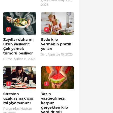
2026
3
4
Zayıflar daha mı
Evde kilo
uzun yaşıyor?:
vermenin pratik
Çok yemek
yolları
tümörü besliyor
Salı, Ağustos 19, 2025
Cuma, Şubat 13, 2026
5
6
Stresten
Yazın
uzaklaşmak için
vazgeçilmezi
mi yiyorsunuz?
karpuz
gerçekten kilo
Perşembe, Haziran
verdirir mi?