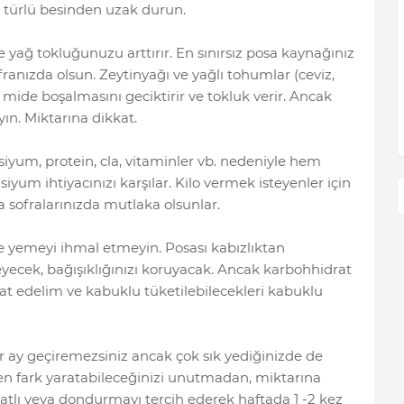
r türlü besinden uzak durun.
ve yağ tokluğunuzu arttırır. En sınırsız posa kaynağınız
anızda olsun. Zeytinyağı ve yağlı tohumlar (ceviz,
) mide boşalmasını geciktirir ve tokluk verir. Ancak
yın. Miktarına dikkat.
siyum, protein, cla, vitaminler vb. nedeniyle hem
siyum ihtiyacınızı karşılar. Kilo vermek isteyenler için
sofralarınızda mutlaka olsunlar.
 yemeyi ihmal etmeyin. Posası kabızlıktan
leyecek, bağışıklığınızı koruyacak. Ancak karbohhidrat
at edelim ve kabuklu tüketilebilecekleri kabuklu
ir ay geçiremezsiniz ancak çok sık yediğinizde de
en fark yaratabileceğinizi unutmadan, miktarına
tatlı veya dondurmayı tercih ederek haftada 1 -2 kez