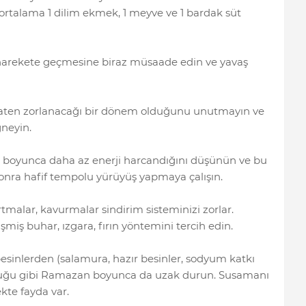
de ortalama 1 dilim ekmek, 1 meyve ve 1 bardak süt
harekete geçmesine biraz müsaade edin ve yavaş
n zaten zorlanacağı bir dönem olduğunu unutmayın ve
ğneyin.
boyunca daha az enerji harcandığını düşünün ve bu
 sonra hafif tempolu yürüyüş yapmaya çalışın.
tmalar, kavurmalar sindirim sisteminizi zorlar.
miş buhar, ızgara, fırın yöntemini tercih edin.
esinlerden (salamura, hazır besinler, sodyum katkı
uğu gibi Ramazan boyunca da uzak durun. Susamanı
kte fayda var.