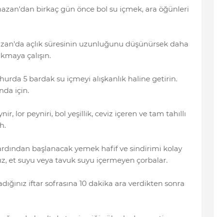
zan'dan birkaç gün önce bol su içmek, ara öğünleri
azan'da açlık süresinin uzunluğunu düşünürsek daha
kmaya çalışın.
ahurda 5 bardak su içmeyi alışkanlık haline getirin.
nda için.
r, lor peyniri, bol yeşillik, ceviz içeren ve tam tahıllı
h.
n ardından başlanacak yemek hafif ve sindirimi kolay
sız, et suyu veya tavuk suyu içermeyen çorbalar.
ladığınız iftar sofrasına 10 dakika ara verdikten sonra