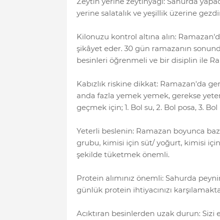
Zeytin yerine zeytinyağı: Sahurda yapac
yerine salatalık ve yeşillik üzerine gezdi
Kilonuzu kontrol altına alın: Ramazan'd
şikâyet eder. 30 gün ramazanın sonu
besinleri öğrenmeli ve bir disiplin ile
Kabızlık riskine dikkat: Ramazan'da gere
anda fazla yemek yemek, gerekse yeters
geçmek için; 1. Bol su, 2. Bol posa, 3. Bol
Yeterli beslenin: Ramazan boyunca bazı b
grubu, kimisi için süt/ yoğurt, kimisi iç
şekilde tüketmek önemli.
Protein alımınız önemli: Sahurda peynir
günlük protein ihtiyacınızı karşılamakta
Acıktıran besinlerden uzak durun: Sizi e