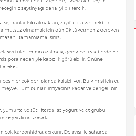
ağınız kahvaltıda tuz içeriği yüksek olan zeytin
receğiniz zeytinyağı daha iyi bir tercih.
a şişmanlar kilo almaktan, zayıflar da vermekten
nda mutsuz olmamak için günlük tüketmeniz gereken
 Ramazan'ı tamamlamalısınız.
k sıvı tüketiminin azalması, gerek belli saatlerde bir
iz posa nedeniyle kabızlık görülebilir. Önüne
 hareket.
esinler çok geri planda kalabiliyor. Bu kimisi için et
in meyve. Tüm bunları ihtiyacınız kadar ve dengeli bir
, yumurta ve süt; iftarda ise yoğurt ve et grubu
 size yardımcı olacak.
n çok karbonhidrat acıktırır. Dolayısı ile sahurda