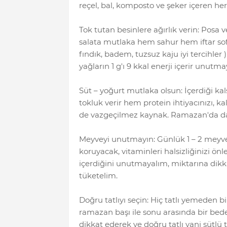
reçel, bal, komposto ve şeker içeren he
Tok tutan besinlere ağırlık verin: Posa 
salata mutlaka hem sahur hem iftar sofr
fındık, badem, tuzsuz kaju iyi tercihler 
yağların 1 g'ı 9 kkal enerji içerir unutma
Süt – yoğurt mutlaka olsun: İçerdiği kal
tokluk verir hem protein ihtiyacınızı, kal
de vazgeçilmez kaynak. Ramazan'da da 
Meyveyi unutmayın: Günlük 1 – 2 meyve
koruyacak, vitaminleri halsizliğinizi ön
içerdiğini unutmayalım, miktarına dikk
tüketelim.
Doğru tatlıyı seçin: Hiç tatlı yemeden b
ramazan başı ile sonu arasında bir bed
dikkat ederek ve doğru tatlı yani sütlü 