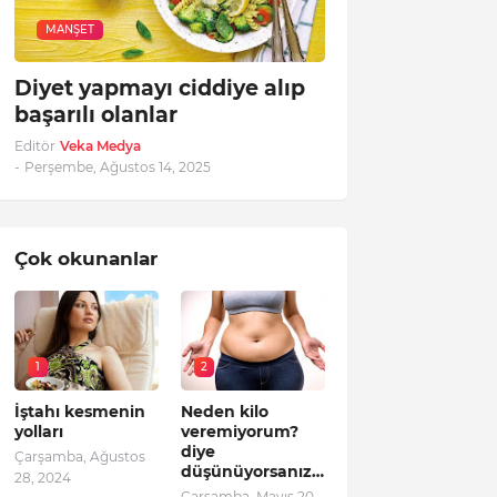
MANŞET
Diyet yapmayı ciddiye alıp
başarılı olanlar
Editör
Veka Medya
-
Perşembe, Ağustos 14, 2025
Çok okunanlar
1
2
İştahı kesmenin
Neden kilo
yolları
veremiyorum?
diye
Çarşamba, Ağustos
düşünüyorsanız…
28, 2024
Çarşamba, Mayıs 20,