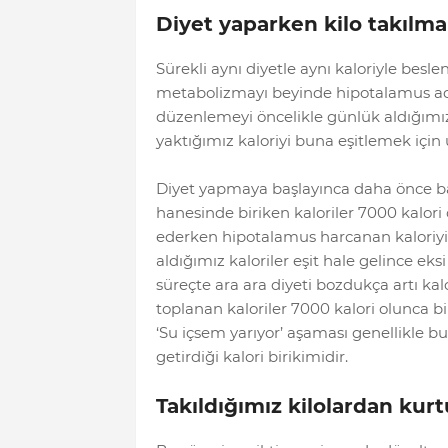
Diyet yaparken kilo takılma
Sürekli aynı diyetle aynı kaloriyle besl
metabolizmayı beyinde hipotalamus ad
düzenlemeyi öncelikle günlük aldığımız 
yaktığımız kaloriyi buna eşitlemek için 
Diyet yapmaya başlayınca daha önce bahse
hanesinde biriken kaloriler 7000 kalori 
ederken hipotalamus harcanan kaloriyi al
aldığımız kaloriler eşit hale gelince ek
süreçte ara ara diyeti bozdukça artı k
toplanan kaloriler 7000 kalori olunca bir
‘Su içsem yarıyor’ aşaması genellikle b
getirdiği kalori birikimidir.
Takıldığımız kilolardan kur