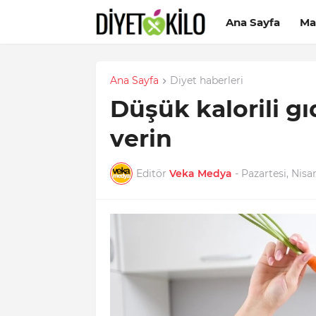
Ana Sayfa
Ma
Ana Sayfa
Diyet haberleri
Düşük kalorili gı
verin
Editör
Veka Medya
-
Pazartesi, Nisa