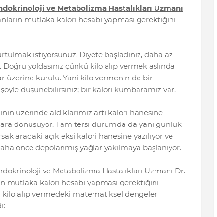
ndokrinoloji ve Metabolizma Hastalıkları Uzmanı
anların mutlaka kalori hesabı yapması gerektiğini
urtulmak istiyorsunuz. Diyete başladınız, daha az
z. Doğru yoldasınız çünkü kilo alıp vermek aslında
üzerine kurulu. Yani kilo vermenin de bir
yle düşünebilirsiniz; bir kalori kumbaramız var.
in üzerinde aldıklarımız artı kalori hanesine
ağlara dönüşüyor. Tam tersi durumda da yani günlük
rsak aradaki açık eksi kalori hanesine yazılıyor ve
n daha önce depolanmış yağlar yakılmaya başlanıyor.
okrinoloji ve Metabolizma Hastalıkları Uzmanı Dr.
ın mutlaka kalori hesabı yapması gerektiğini
, kilo alıp vermedeki matematiksel dengeler
ı: