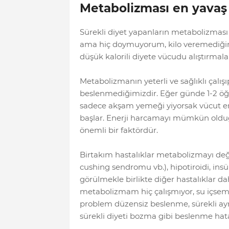
Metabolizması en yavaş 
Sürekli diyet yapanların metabolizması 
ama hiç doymuyorum, kilo veremediğim g
düşük kalorili diyete vücudu alıştırmalar
Metabolizmanın yeterli ve sağlıklı çalış
beslenmediğimizdir. Eğer günde 1-2 öğün
sadece akşam yemeği yiyorsak vücut ener
başlar. Enerji harcamayı mümkün olduğ
önemli bir faktördür.
Birtakım hastalıklar metabolizmayı değiş
cushing sendromu vb.), hipotiroidi, insüli
görülmekle birlikte diğer hastalıklar d
metabolizmam hiç çalışmıyor, su içsem 
problem düzensiz beslenme, sürekli ayn
sürekli diyeti bozma gibi beslenme hata