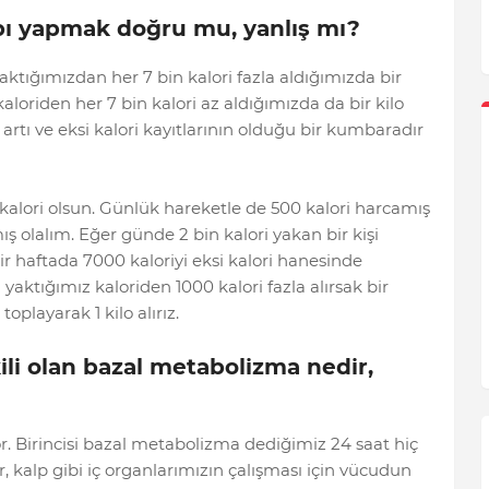
bı yapmak doğru mu, yanlış mı?
yaktığımızdan her 7 bin kalori fazla aldığımızda bir
kaloriden her 7 bin kalori az aldığımızda da bir kilo
 artı ve eksi kalori kayıtlarının olduğu bir kumbaradır
alori olsun. Günlük hareketle de 500 kalori harcamış
ş olalım. Eğer günde 2 bin kalori yakan bir kişi
 bir haftada 7000 kaloriyi eksi kalori hanesinde
n yaktığımız kaloriden 1000 kalori fazla alırsak bir
oplayarak 1 kilo alırız.
li olan bazal metabolizma nedir,
. Birincisi bazal metabolizma dediğimiz 24 saat hiç
, kalp gibi iç organlarımızın çalışması için vücudun