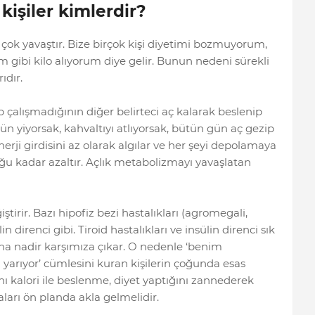
kişiler kimlerdir?
çok yavaştır. Bize birçok kişi diyetimi bozmuyorum,
ibi kilo alıyorum diye gelir. Bunun nedeni sürekli
ıdır.
ıp çalışmadığının diğer belirteci aç kalarak beslenip
 yiyorsak, kahvaltıyı atlıyorsak, bütün gün aç gezip
ji girdisini az olarak algılar ve her şeyi depolamaya
u kadar azaltır. Açlık metabolizmayı yavaşlatan
tirir. Bazı hipofiz bezi hastalıkları (agromegali,
n direnci gibi. Tiroid hastalıkları ve insülin direnci sık
aha nadir karşımıza çıkar. O nedenle ‘benim
yarıyor’ cümlesini kuran kişilerin çoğunda esas
ı kalori ile beslenme, diyet yaptığını zannederek
ları ön planda akla gelmelidir.