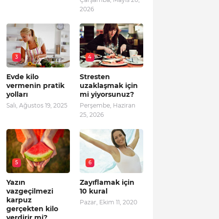
2026
3
4
Evde kilo
Stresten
vermenin pratik
uzaklaşmak için
yolları
mi yiyorsunuz?
Salı, Ağustos 19, 2025
Perşembe, Haziran
25, 2026
5
6
Yazın
Zayıflamak için
vazgeçilmezi
10 kural
karpuz
Pazar, Ekim 11, 2020
gerçekten kilo
verdirir mi?