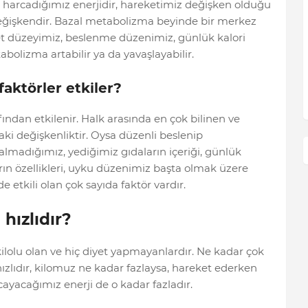
le harcadığımız enerjidir, hareketimiz değişken olduğu
değişkendir. Bazal metabolizma beyinde bir merkez
ket düzeyimiz, beslenme düzenimiz, günlük kalori
tabolizma artabilir ya da yavaşlayabilir.
aktörler etkiler?
ndan etkilenir. Halk arasında en çok bilinen ve
aki değişkenliktir. Oysa düzenli beslenip
lmadığımız, yediğimiz gıdaların içeriği, günlük
rın özellikleri, uyku düzenimiz başta olmak üzere
tkili olan çok sayıda faktör vardır.
hızlıdır?
ilolu olan ve hiç diyet yapmayanlardır. Ne kadar çok
zlıdır, kilomuz ne kadar fazlaysa, hareket ederken
cayacağımız enerji de o kadar fazladır.