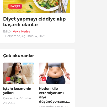
MANŞET
Diyet yapmayı ciddiye alıp
başarılı olanlar
Editör
Veka Medya
-
Perşembe, Ağustos 14, 2025
Çok okunanlar
1
2
İştahı kesmenin
Neden kilo
yolları
veremiyorum?
diye
Çarşamba, Ağustos
düşünüyorsanız…
28, 2024
Çarşamba, Mayıs 20,