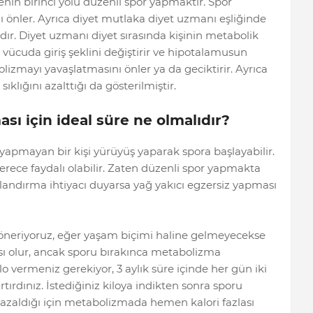
nin birinci yolu düzenli spor yapmaktır. Spor
nler. Ayrıca diyet mutlaka diyet uzmanı eşliğinde
dır. Diyet uzmanı diyet sırasında kişinin metabolik
n vücuda giriş şeklini değiştirir ve hipotalamusun
zmayı yavaşlatmasını önler ya da geciktirir. Ayrıca
klığını azalttığı da gösterilmiştir.
sı için ideal süre ne olmalıdır?
or yapmayan bir kişi yürüyüş yaparak spora başlayabilir.
erece faydalı olabilir. Zaten düzenli spor yapmakta
landırma ihtiyacı duyarsa yağ yakıcı egzersiz yapması
öneriyoruz, eğer yaşam biçimi haline gelmeyecekse
ı olur, ancak sporu bırakınca metabolizma
lo vermeniz gerekiyor, 3 aylık süre içinde her gün iki
rtırdınız. İstediğiniz kiloya indikten sonra sporu
azaldığı için metabolizmada hemen kalori fazlası