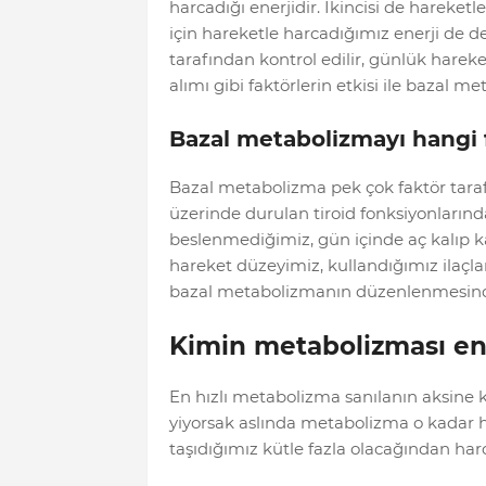
harcadığı enerjidir. İkincisi de hareket
için hareketle harcadığımız enerji de 
tarafından kontrol edilir, günlük hare
alımı gibi faktörlerin etkisi ile bazal me
Bazal metabolizmayı hangi f
Bazal metabolizma pek çok faktör tarafı
üzerinde durulan tiroid fonksiyonlarınd
beslenmediğimiz, gün içinde aç kalıp ka
hareket düzeyimiz, kullandığımız ilaçla
bazal metabolizmanın düzenlenmesinde e
Kimin metabolizması en 
En hızlı metabolizma sanılanın aksine k
yiyorsak aslında metabolizma o kadar hı
taşıdığımız kütle fazla olacağından har