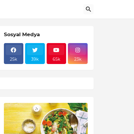
Sosyal Medya
25k
39k
65k
23k