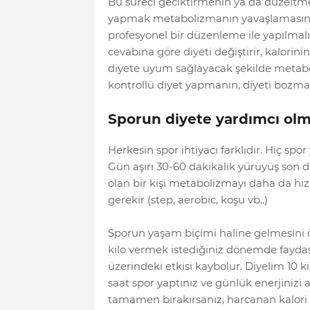
Bu süreci geciktirmenin ya da düzeltme
yapmak metabolizmanın yavaşlamasını ö
profesyonel bir düzenleme ile yapılmalı
cevabına göre diyeti değiştirir, kalorini
diyete uyum sağlayacak şekilde metaboli
kontrollü diyet yapmanın, diyeti bozma sı
Sporun diyete yardımcı olma
Herkesin spor ihtiyacı farklıdır. Hiç sp
Gün aşırı 30-60 dakikalık yürüyüş son d
olan bir kişi metabolizmayı daha da hız
gerekir (step, aerobic, koşu vb..)
Sporun yaşam biçimi haline gelmesini 
kilo vermek istediğiniz dönemde faydas
üzerindeki etkisi kaybolur. Diyelim 10 ki
saat spor yaptınız ve günlük enerjinizi a
tamamen bırakırsanız, harcanan kalori 