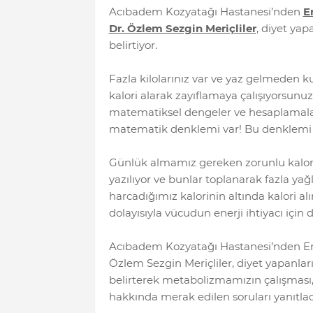
Acıbadem Kozyatağı Hastanesi’nden
E
Dr. Özlem Sezgin Meriçliler
, diyet yap
belirtiyor.
Fazla kilolarınız var ve yaz gelmeden k
kalori alarak zayıflamaya çalışıyorsunu
matematiksel dengeler ve hesaplamalar 
matematik denklemi var! Bu denklemi şö
Günlük almamız gereken zorunlu kalorin
yazılıyor ve bunlar toplanarak fazla y
harcadığımız kalorinin altında kalori alı
dolayısıyla vücudun enerji ihtiyacı içi
Acıbadem Kozyatağı Hastanesi’nden End
Özlem Sezgin Meriçliler, diyet yapanlar
belirterek metabolizmamızın çalışması
hakkında merak edilen soruları yanıtlad