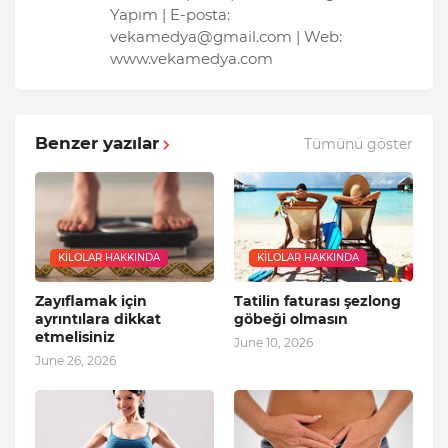
Yapım | E-posta:
vekamedya@gmail.com | Web:
www.vekamedya.com
Benzer yazılar
Tümünü göster
KILOLAR HAKKINDA
KILOLAR HAKKINDA
Zayıflamak için
Tatilin faturası şezlong
ayrıntılara dikkat
göbeği olmasın
etmelisiniz
June 10, 2026
June 26, 2026