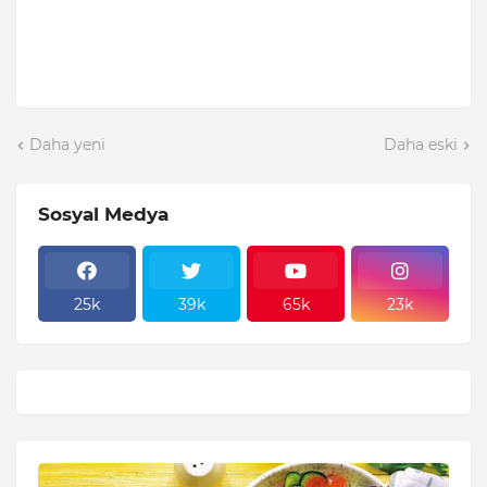
Daha yeni
Daha eski
Sosyal Medya
25k
39k
65k
23k