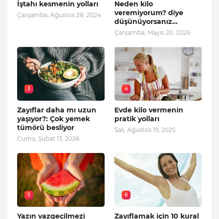
İştahı kesmenin yolları
Neden kilo
veremiyorum? diye
Çarşamba, Ağustos 28, 2024
düşünüyorsanız…
Çarşamba, Mayıs 20, 2026
3
4
Zayıflar daha mı uzun
Evde kilo vermenin
yaşıyor?: Çok yemek
pratik yolları
tümörü besliyor
Salı, Ağustos 19, 2025
Cuma, Şubat 13, 2026
5
6
Yazın vazgeçilmezi
Zayıflamak için 10 kural