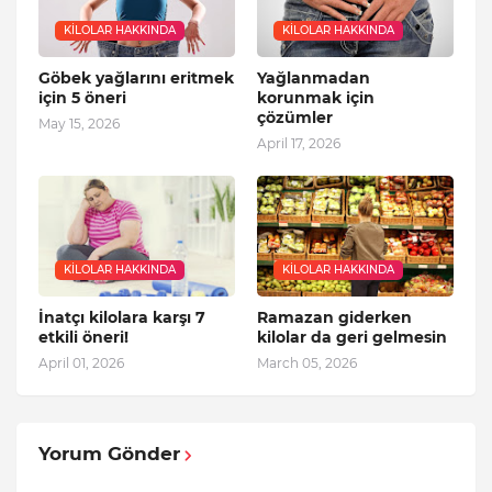
KILOLAR HAKKINDA
KILOLAR HAKKINDA
Göbek yağlarını eritmek
Yağlanmadan
için 5 öneri
korunmak için
çözümler
May 15, 2026
April 17, 2026
KILOLAR HAKKINDA
KILOLAR HAKKINDA
İnatçı kilolara karşı 7
Ramazan giderken
etkili öneri!
kilolar da geri gelmesin
April 01, 2026
March 05, 2026
Yorum Gönder