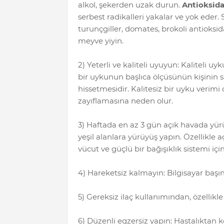
alkol, şekerden uzak durun.
Antioksida
serbest radikalleri yakalar ve yok eder
turunçgiller, domates, brokoli antioks
meyve yiyin.
2) Yeterli ve kaliteli uyuyun: Kaliteli u
bir uykunun başlıca ölçüsünün kişinin 
hissetmesidir. Kalitesiz bir uyku verimi
zayıflamasına neden olur.
3) Haftada en az 3 gün açık havada yü
yeşil alanlara yürüyüş yapın. Özellikle
vücut ve güçlü bir bağışıklık sistemi içi
4) Hareketsiz kalmayın: Bilgisayar baş
5) Gereksiz ilaç kullanımından, özellikl
6) Düzenli egzersiz yapın: Hastalıktan