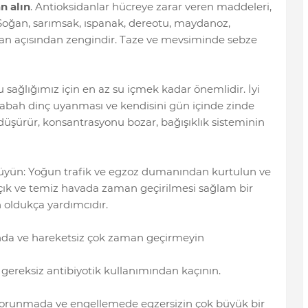
n alın
. Antioksidanlar hücreye zarar veren maddeleri,
. Soğan, sarımsak, ıspanak, dereotu, maydanoz,
idan açısından zengindir. Taze ve mevsiminde sebze
yku sağlığımız için en az su içmek kadar önemlidir. İyi
sabah dinç uyanması ve kendisini gün içinde zinde
 düşürür, konsantrasyonu bozar, bağışıklık sisteminin
rüyün: Yoğun trafik ve egzoz dumanından kurtulun ve
 açık ve temiz havada zaman geçirilmesi sağlam bir
n oldukça yardımcıdır.
ında ve hareketsiz çok zaman geçirmeyin
e gereksiz antibiyotik kullanımından kaçının.
 korunmada ve engellemede egzersizin çok büyük bir