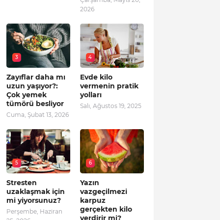
2026
3
4
Zayıflar daha mı
Evde kilo
uzun yaşıyor?:
vermenin pratik
Çok yemek
yolları
tümörü besliyor
Salı, Ağustos 19, 2025
Cuma, Şubat 13, 2026
5
6
Stresten
Yazın
uzaklaşmak için
vazgeçilmezi
mi yiyorsunuz?
karpuz
gerçekten kilo
Perşembe, Haziran
verdirir mi?