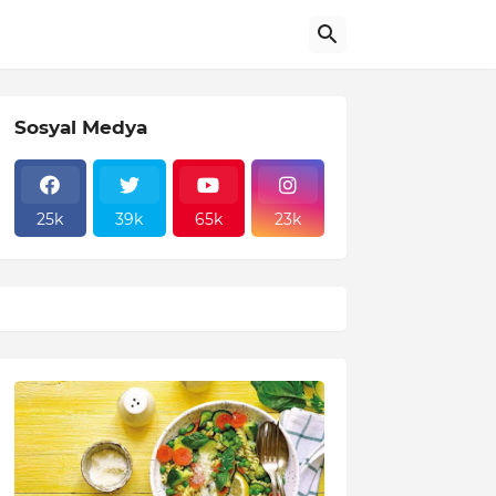
Sosyal Medya
25k
39k
65k
23k