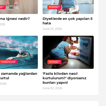
ŞET
MANŞET
ma iğnesi nedir?
Diyetlerde en çok yapılan 5
hata
2026
June 25, 2026
T HABERLERI
MANŞET
a zamanda yağlardan
'Fazla kilodan nasıl
urtul
kurtulurum?' diyorsanız
bunları yapın!
 2026
June 02, 2026