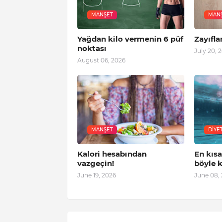
MANŞET
MAN
Yağdan kilo vermenin 6 püf
Zayıfla
noktası
July 20, 
August 06, 2026
MANŞET
DIYE
Kalori hesabından
En kıs
vazgeçin!
böyle k
June 19, 2026
June 08,