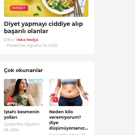
MANŞET
Diyet yapmayı ciddiye alıp
başarılı olanlar
Editör
Veka Medya
-
Perşembe, Ağustos 14, 2025
Çok okunanlar
1
2
İştahı kesmenin
Neden kilo
yolları
veremiyorum?
diye
Çarşamba, Ağustos
düşünüyorsanız…
28, 2024
Çarşamba, Mayıs 20,