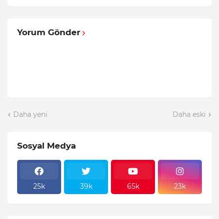
Yorum Gönder
Daha yeni
Daha eski
Sosyal Medya
25k
39k
65k
23k