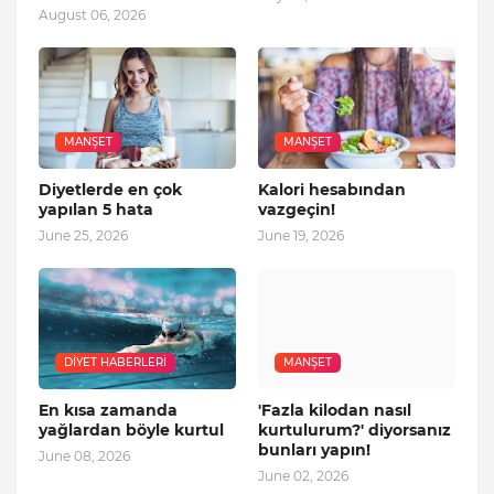
August 06, 2026
MANŞET
MANŞET
Diyetlerde en çok
Kalori hesabından
yapılan 5 hata
vazgeçin!
June 25, 2026
June 19, 2026
DIYET HABERLERI
MANŞET
En kısa zamanda
'Fazla kilodan nasıl
yağlardan böyle kurtul
kurtulurum?' diyorsanız
bunları yapın!
June 08, 2026
June 02, 2026