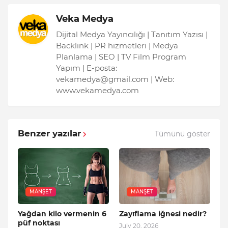
Veka Medya
Dijital Medya Yayıncılığı | Tanıtım Yazısı |
Backlink | PR hizmetleri | Medya
Planlama | SEO | TV Film Program
Yapım | E-posta:
vekamedya@gmail.com | Web:
www.vekamedya.com
Benzer yazılar
Tümünü göster
MANŞET
MANŞET
Yağdan kilo vermenin 6
Zayıflama iğnesi nedir?
püf noktası
July 20, 2026