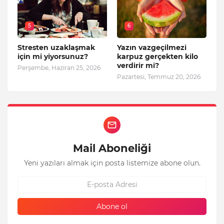
5
6
Stresten uzaklaşmak
Yazın vazgeçilmezi
için mi yiyorsunuz?
karpuz gerçekten kilo
verdirir mi?
Perşembe, Haziran 25, 2026
Pazartesi, Temmuz 20, 2026
Mail Aboneliği
Yeni yazıları almak için posta listemize abone olun.