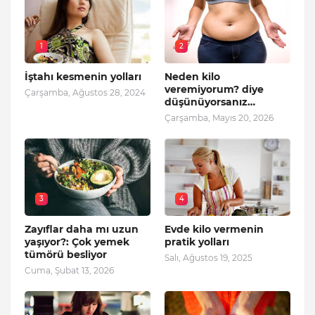
1
2
İştahı kesmenin yolları
Neden kilo
veremiyorum? diye
Çarşamba, Ağustos 28, 2024
düşünüyorsanız…
Çarşamba, Mayıs 20, 2026
3
4
Zayıflar daha mı uzun
Evde kilo vermenin
yaşıyor?: Çok yemek
pratik yolları
tümörü besliyor
Salı, Ağustos 19, 2025
Cuma, Şubat 13, 2026