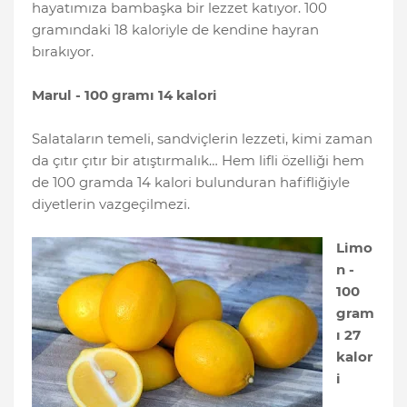
hayatımıza bambaşka bir lezzet katıyor. 100
gramındaki 18 kaloriyle de kendine hayran
bırakıyor.
Marul - 100 gramı 14 kalori
Salataların temeli, sandviçlerin lezzeti, kimi zaman
da çıtır çıtır bir atıştırmalık… Hem lifli özelliği hem
de 100 gramda 14 kalori bulunduran hafifliğiyle
diyetlerin vazgeçilmezi.
Limo
n -
100
gram
ı 27
kalor
i