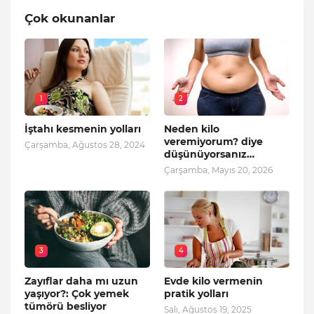
Çok okunanlar
1
2
İştahı kesmenin yolları
Neden kilo
veremiyorum? diye
Çarşamba, Ağustos 28, 2024
düşünüyorsanız…
Çarşamba, Mayıs 20, 2026
3
4
Zayıflar daha mı uzun
Evde kilo vermenin
yaşıyor?: Çok yemek
pratik yolları
tümörü besliyor
Salı, Ağustos 19, 2025