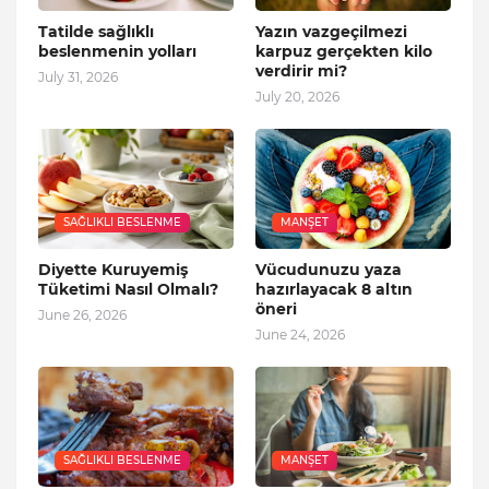
Tatilde sağlıklı
Yazın vazgeçilmezi
beslenmenin yolları
karpuz gerçekten kilo
verdirir mi?
July 31, 2026
July 20, 2026
SAĞLIKLI BESLENME
MANŞET
Diyette Kuruyemiş
Vücudunuzu yaza
Tüketimi Nasıl Olmalı?
hazırlayacak 8 altın
öneri
June 26, 2026
June 24, 2026
SAĞLIKLI BESLENME
MANŞET