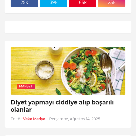
25k
39k
65k
23k
MANŞET
Diyet yapmayı ciddiye alıp başarılı
olanlar
Editör
Veka Medya
-
Perşembe, Ağustos 14, 2025