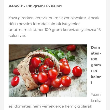
Kereviz - 100 gramı 16 kalori
Yaza girerken kereviz bulmak zor olacaktır. Ancak
dört mevsim formda kalmak isteyenler
unutmamalı ki, her 100 gram kerevizde yalnızca 16
kalori var.
Dom
ates -
100
gram
ı 18
kalor
i
Yazın
kraliç
esi domates, hem yemeklerde hem çiğ olarak