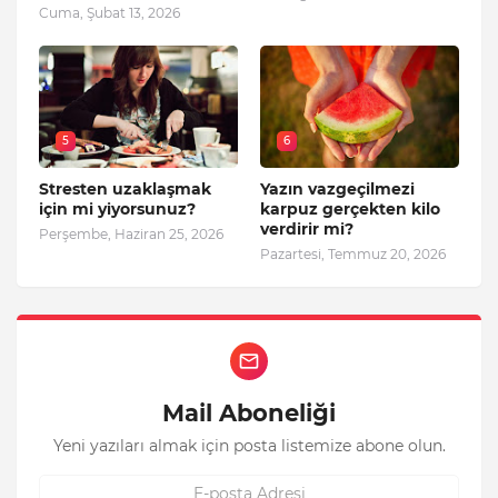
Cuma, Şubat 13, 2026
5
6
Stresten uzaklaşmak
Yazın vazgeçilmezi
için mi yiyorsunuz?
karpuz gerçekten kilo
verdirir mi?
Perşembe, Haziran 25, 2026
Pazartesi, Temmuz 20, 2026
Mail Aboneliği
Yeni yazıları almak için posta listemize abone olun.