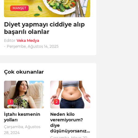
MANŞET
Diyet yapmayı ciddiye alıp
başarılı olanlar
Editör
Veka Medya
-
Perşembe, Ağustos 14, 2025
Çok okunanlar
1
2
İştahı kesmenin
Neden kilo
yolları
veremiyorum?
diye
Çarşamba, Ağustos
düşünüyorsanız…
28, 2024
Çarşamba, Mayıs 20,