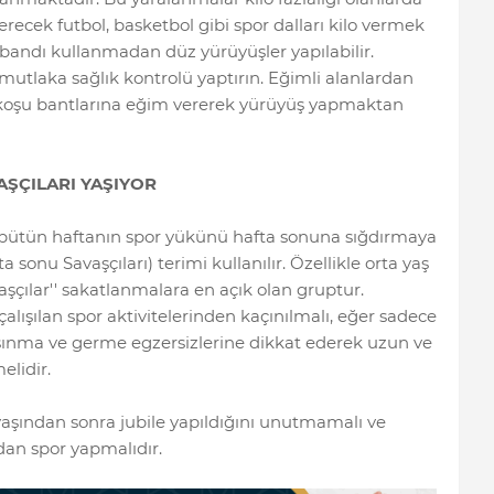
erecek futbol, basketbol gibi spor dalları kilo vermek
bandı kullanmadan düz yürüyüşler yapılabilir.
tlaka sağlık kontrolü yaptırın. Eğimli alanlardan
 koşu bantlarına eğim vererek yürüyüş yapmaktan
AŞÇILARI YAŞIYOR
bütün haftanın spor yükünü hafta sonuna sığdırmaya
 sonu Savaşçıları) terimi kullanılır. Özellikle orta yaş
şçılar'' sakatlanmalara en açık olan gruptur.
alışılan spor aktivitelerinden kaçınılmalı, eğer sadece
sınma ve germe egzersizlerine dikkat ederek uzun ve
elidir.
yaşından sonra jubile yapıldığını unutmamalı ve
adan spor yapmalıdır.