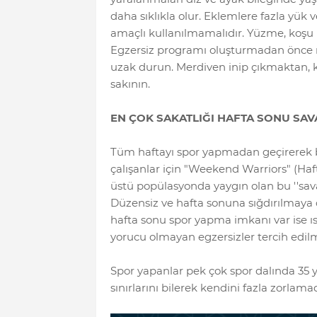
daha sıklıkla olur. Eklemlere fazla yük v
amaçlı kullanılmamalıdır. Yüzme, koşu 
Egzersiz programı oluşturmadan önce mu
uzak durun. Merdiven inip çıkmaktan,
sakının.
EN ÇOK SAKATLIĞI HAFTA SONU SAV
Tüm haftayı spor yapmadan geçirerek 
çalışanlar için "Weekend Warriors" (Hafta
üstü popülasyonda yaygın olan bu ''sava
Düzensiz ve hafta sonuna sığdırılmaya ç
hafta sonu spor yapma imkanı var ise ı
yorucu olmayan egzersizler tercih edilm
Spor yapanlar pek çok spor dalında 35 
sınırlarını bilerek kendini fazla zorlam