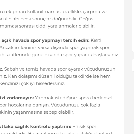
ru ekipman kullanılmaması özellikle, çarpma ve
ümcül olabilecek sonuçlar doğurabilir. Göğüs
ılmaması sonrası ciddi yaralanmalar olabilir.
ne açık havada spor yapmayı tercih edin:
Kısıtlı
r. Ancak imkanınız varsa dışarıda spor yapmak spor
ah saatlerinde güne dışarıda spor yaparak başlarsanız
niz. Sabah ve temiz havada spor ayarak vücudunuzun
ınız. Kan dolaşımı düzenli olduğu takdirde ise hem
kendinizi çok iyi hissedersiniz.
izi zorlamayın:
Yapmak istediğiniz spora bedensel
spor hocalarına danışın. Vücudunuzu çok fazla
iskinin yaşanmasına sebep olabilir.
tlaka sağlık kontrolü yaptırın:
En sık spor
anmaktadır. Bu yaralanmalar kilo fazlalığı olanlarda