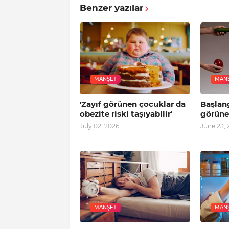
Benzer yazılar
MANŞET
MAN
'Zayıf görünen çocuklar da
Başlang
obezite riski taşıyabilir'
görüne
July 02, 2026
June 23, 
MANŞET
MAN