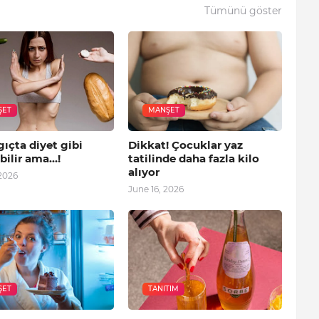
Tümünü göster
ŞET
MANŞET
ıçta diyet gibi
Dikkat! Çocuklar yaz
bilir ama…!
tatilinde daha fazla kilo
alıyor
2026
June 16, 2026
ŞET
TANITIM