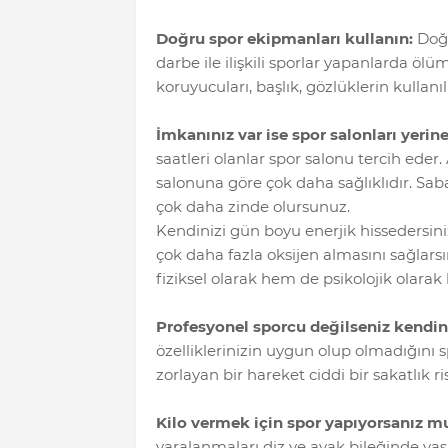
Doğru spor ekipmanları kullanın:
Doğ
darbe ile ilişkili sporlar yapanlarda öl
koruyucuları, başlık, gözlüklerin kullan
İmkanınız var ise spor salonları yeri
saatleri olanlar spor salonu tercih ede
salonuna göre çok daha sağlıklıdır. Sab
çok daha zinde olursunuz.
Kendinizi gün boyu enerjik hissedersi
çok daha fazla oksijen almasını sağlars
fiziksel olarak hem de psikolojik olarak 
Profesyonel sporcu değilseniz kendin
özelliklerinizin uygun olup olmadığını 
zorlayan bir hareket ciddi bir sakatlık r
Kilo vermek için spor yapıyorsanız mu
yaralanmaları diz ve ayak bileğinde yaş