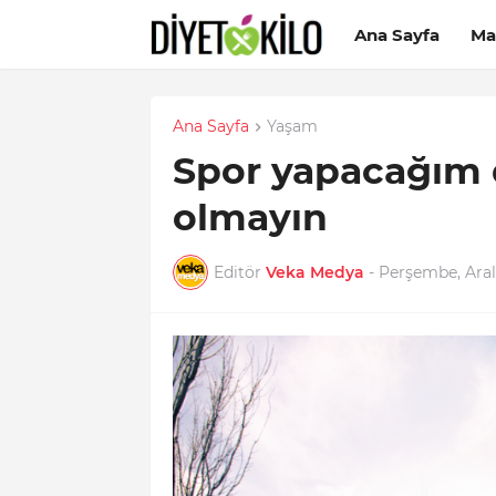
Ana Sayfa
Ma
Ana Sayfa
Yaşam
Spor yapacağım 
olmayın
Editör
Veka Medya
-
Perşembe, Aralı