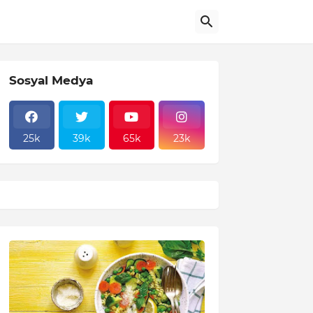
Sosyal Medya
25k
39k
65k
23k