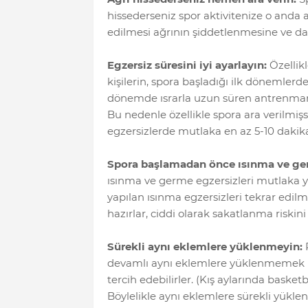
hissederseniz spor aktivitenize o anda 
edilmesi ağrının şiddetlenmesine ve dah
Egzersiz süresini iyi ayarlayın:
Özellik
kişilerin, spora başladığı ilk dönemler
dönemde ısrarla uzun süren antrenmanlar
Bu nedenle özellikle spora ara verilmiş
egzersizlerde mutlaka en az 5-10 dakika 
Spora başlamadan önce ısınma ve ger
ısınma ve germe egzersizleri mutlaka ya
yapılan ısınma egzersizleri tekrar edil
hazırlar, ciddi olarak sakatlanma riskini 
Sürekli aynı eklemlere yüklenmeyin:
P
devamlı aynı eklemlere yüklenmemek için
tercih edebilirler. (Kış aylarında basket
Böylelikle aynı eklemlere sürekli yükle