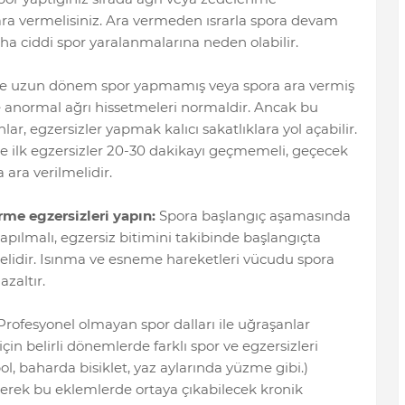
ara vermelisiniz. Ara vermeden ısrarla spora devam
a ciddi spor yaralanmalarına neden olabilir.
le uzun dönem spor yapmamış veya spora ara vermiş
de anormal ağrı hissetmeleri normaldir. Ancak bu
, egzersizler yapmak kalıcı sakatlıklara yol açabilir.
se ilk egzersizler 20-30 dakikayı geçmemeli, geçecek
ara verilmelidir.
me egzersizleri yapın:
Spora başlangıç aşamasında
pılmalı, egzersiz bitimini takibinde başlangıçta
melidir. Isınma ve esneme hareketleri vücudu spora
azaltır.
rofesyonel olmayan spor dalları ile uğraşanlar
 belirli dönemlerde farklı spor ve egzersizleri
bol, baharda bisiklet, yaz aylarında yüzme gibi.)
nerek bu eklemlerde ortaya çıkabilecek kronik