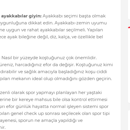
 ayakkabılar giyin:
Ayakkabı seçimi başta olmak
ra uygunluğuna dikkat edin. Ayakkabı-zemin uyumu
ne uygun ve rahat ayakkabılar seçilmeli. Yapılan
ayak bileğine değil, diz, kalça, ve özellikle bel
:
Nasıl bir yüzeyde koştuğunuz çok önemlidir.
eniz, harcadığınız efor da değişir. Koştuğunuz kimi
ırabilir ve sağlık amacıyla başladığınız koşu ciddi
yapılan mekanın ideal olup olmadığını gözden geçirin.
enli olarak spor yapmayı planlayan her yaştaki
lerine bir kereye mahsus bile olsa kontrol ettirmesi
şırı efor günlük hayatta normal işleyen sistemi spor
apılan genel check up sonrası seçilecek olan spor tipi
uayenesi, sporun ne amaçla yapıldığı ve
ir.