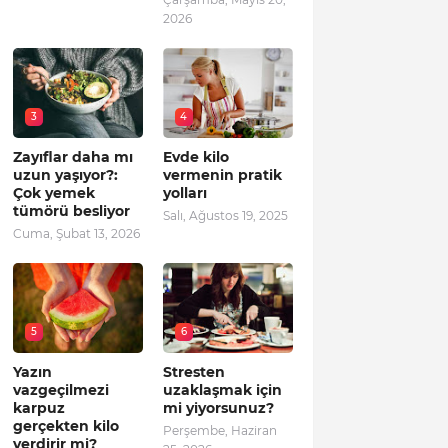
2026
3
4
Zayıflar daha mı
Evde kilo
uzun yaşıyor?:
vermenin pratik
Çok yemek
yolları
tümörü besliyor
Salı, Ağustos 19, 2025
Cuma, Şubat 13, 2026
5
6
Yazın
Stresten
vazgeçilmezi
uzaklaşmak için
karpuz
mi yiyorsunuz?
gerçekten kilo
Perşembe, Haziran
verdirir mi?