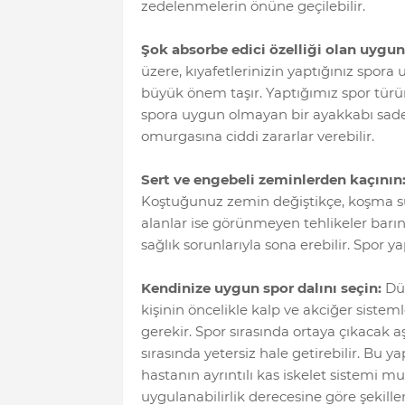
zedelenmelerin önüne geçilebilir.
Şok absorbe edici özelliği olan uygun
üzere, kıyafetlerinizin yaptığınız spo
büyük önem taşır. Yaptığımız spor türü
spora uygun olmayan bir ayakkabı sadece 
omurgasına ciddi zararlar verebilir.
Sert ve engebeli zeminlerden kaçının
Koştuğunuz zemin değiştikçe, koşma sür
alanlar ise görünmeyen tehlikeler barınd
sağlık sorunlarıyla sona erebilir. Spor 
Kendinize uygun spor dalını seçin:
Düz
kişinin öncelikle kalp ve akciğer sistem
gerekir. Spor sırasında ortaya çıkacak a
sırasında yetersiz hale getirebilir. Bu y
hastanın ayrıntılı kas iskelet sistemi m
uygulanabilirlik derecesine göre şekillen