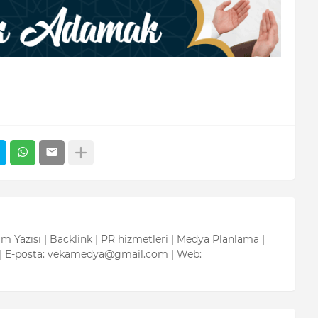
tım Yazısı | Backlink | PR hizmetleri | Medya Planlama |
| E-posta: vekamedya@gmail.com | Web: