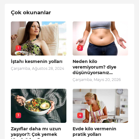
Çok okunanlar
1
2
İştahı kesmenin yolları
Neden kilo
veremiyorum? diye
Çarşamba, Ağustos 28, 2024
düşünüyorsanız…
Çarşamba, Mayıs 20, 2026
3
4
Zayıflar daha mı uzun
Evde kilo vermenin
yaşıyor?: Çok yemek
pratik yolları