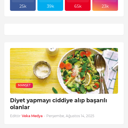
25k
39k
65k
23k
MANŞET
Diyet yapmayı ciddiye alıp başarılı
olanlar
Editör
Veka Medya
-
Perşembe, Ağustos 14, 2025