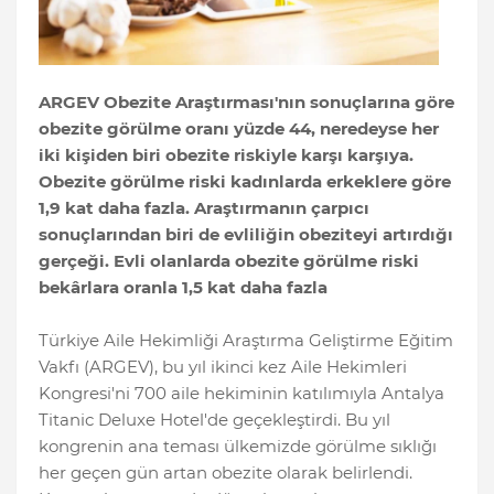
ARGEV Obezite Araştırması'nın sonuçlarına göre
obezite görülme oranı yüzde 44, neredeyse her
iki kişiden biri obezite riskiyle karşı karşıya.
Obezite görülme riski kadınlarda erkeklere göre
1,9 kat daha fazla. Araştırmanın çarpıcı
sonuçlarından biri de evliliğin obeziteyi artırdığı
gerçeği. Evli olanlarda obezite görülme riski
bekârlara oranla 1,5 kat daha fazla
Türkiye Aile Hekimliği Araştırma Geliştirme Eğitim
Vakfı (ARGEV), bu yıl ikinci kez Aile Hekimleri
Kongresi'ni 700 aile hekiminin katılımıyla Antalya
Titanic Deluxe Hotel'de geçekleştirdi. Bu yıl
kongrenin ana teması ülkemizde görülme sıklığı
her geçen gün artan obezite olarak belirlendi.