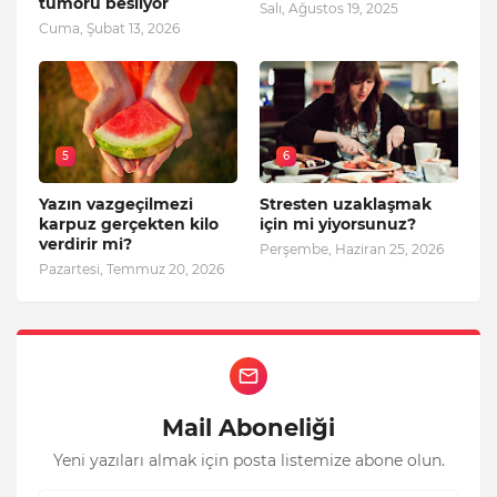
tümörü besliyor
Salı, Ağustos 19, 2025
Cuma, Şubat 13, 2026
5
6
Yazın vazgeçilmezi
Stresten uzaklaşmak
karpuz gerçekten kilo
için mi yiyorsunuz?
verdirir mi?
Perşembe, Haziran 25, 2026
Pazartesi, Temmuz 20, 2026
Mail Aboneliği
Yeni yazıları almak için posta listemize abone olun.