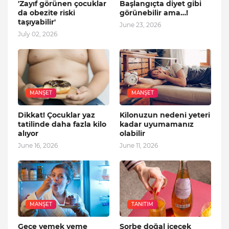
'Zayıf görünen çocuklar
Başlangıçta diyet gibi
da obezite riski
görünebilir ama…!
taşıyabilir'
June 23, 2026
July 02, 2026
MANŞET
MANŞET
Dikkat! Çocuklar yaz
Kilonuzun nedeni yeteri
tatilinde daha fazla kilo
kadar uyumamanız
alıyor
olabilir
June 16, 2026
June 11, 2026
MANŞET
TANITIM
Gece yemek yeme
Sorbe doğal içecek