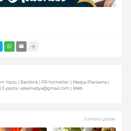
tım Yazısı | Backlink | PR hizmetleri | Medya Planlama |
| E-posta: vekamedya@gmail.com | Web:
Tümünü göster