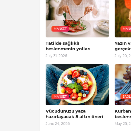
MANŞET
MAN
Tatilde sağlıklı
Yazın 
beslenmenin yolları
gerçekt
July 31, 2026
July 20, 
MANŞET
SAĞL
Vücudunuzu yaza
Kurban
hazırlayacak 8 altın öneri
beslen
June 24, 2026
May 25, 