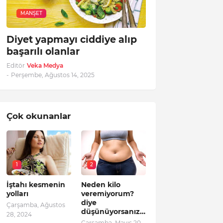
MANŞET
Diyet yapmayı ciddiye alıp
başarılı olanlar
Editör
Veka Medya
-
Perşembe, Ağustos 14, 2025
Çok okunanlar
1
2
İştahı kesmenin
Neden kilo
yolları
veremiyorum?
diye
Çarşamba, Ağustos
düşünüyorsanız…
28, 2024
Çarşamba, Mayıs 20,