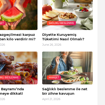
ŞET
SAĞLIKLI BESLENME
vazgeçilmezi karpuz
Diyette Kuruyemiş
en kilo verdirir mi?
Tüketimi Nasıl Olmalı?
2026
June 26, 2026
IKLI BESLENME
MANŞET
 Bayramı’nda
Sağlıklı beslenme ile net
meye dikkat!
bir zihne kavuşun
2026
April 21, 2026