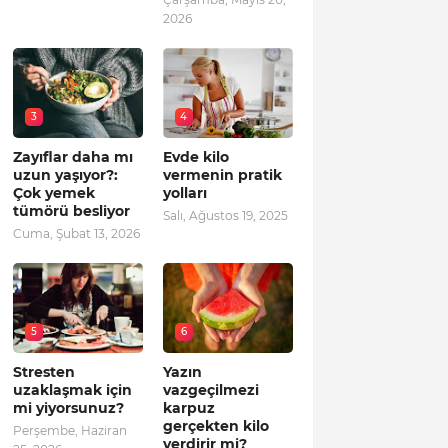
2026
3
4
Zayıflar daha mı
Evde kilo
uzun yaşıyor?:
vermenin pratik
Çok yemek
yolları
tümörü besliyor
Salı, Ağustos 19, 2025
Cuma, Şubat 13, 2026
5
6
Stresten
Yazın
uzaklaşmak için
vazgeçilmezi
mi yiyorsunuz?
karpuz
gerçekten kilo
Perşembe, Haziran
verdirir mi?