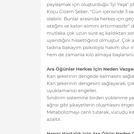
paylaşmak için oluşturduğu 'İyi Yaşa"
Koçu Gizem Şeber, "Gün içerisinde 3 s
olabilir. Bunlar arasında herkes için ge
isteğini ve kalori alımını arttırmasıdır"
mutlaka çok uzun süre aç kaldıktan so
uyandığını hissettiğiniz olmuştur. Çok 
tadına bakayım psikolojisi hakim olur 
hem de zamanla kilo almaya başlarsını
Ara Öğünler Herkes İçin Neden Vazge
Kan şekerinin dengede kalmasını sağla
Kan şekerinin dengesini sağlayarak, ço
uyuklamanızı engeller.
Sindirim sistemine birden yüklenme yap
ağrısı gibi şikayetlerin oluşmasını engell
Metabolizmayı canlı tutarak, vücudu kı
azaltır.
Hangi Hastalık için Ara Öğün Neden 