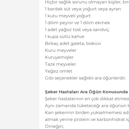
Hiçbir sağlık sorunu olmayan kişiler, bir
1 bardak süt veya yoğurt veya ayran
1 kutu meyveli yoğurt
1 dilim peynir ve 1 dilim ekmek
1 adet yağsız tost veya sandviç
1 kupa sütlü kahve
Birkaç adet galeta, bisküvi
Kuru meyveler
Kuruyemişler
Taze meyveler
Yağsız omlet
Gibi seçenekler sağlıklı ara öğünlerdir.
Şeker Hastaları Ara Öğün Konusunda 
Şeker hastalarının en çok dikkat etmes
Aynı zamanda tüketeceği ara öğünün ka
Kan şekerinin birden yükselmemesi adı
almak yerine protein ve karbonhidrat iç
Örneğin;