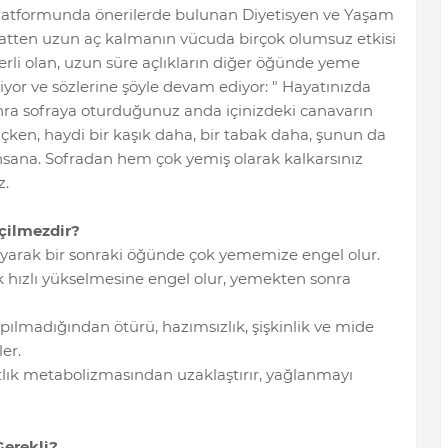
 platformunda önerilerde bulunan Diyetisyen ve Yaşam
aatten uzun aç kalmanın vücuda birçok olumsuz etkisi
çerli olan, uzun süre açlıkların diğer öğünde yeme
 diyor ve sözlerine şöyle devam ediyor: " Hayatınızda
nra sofraya oturduğunuz anda içinizdeki canavarın
açken, haydi bir kaşık daha, bir tabak daha, şunun da
insana. Sofradan hem çok yemiş olarak kalkarsınız
z.
çilmezdir?
yarak bir sonraki öğünde çok yememize engel olur.
k hızlı yükselmesine engel olur, yemekten sonra
ılmadığından ötürü, hazımsızlık, şişkinlik ve mide
er.
tlık metabolizmasından uzaklaştırır, yağlanmayı
Gerekli?