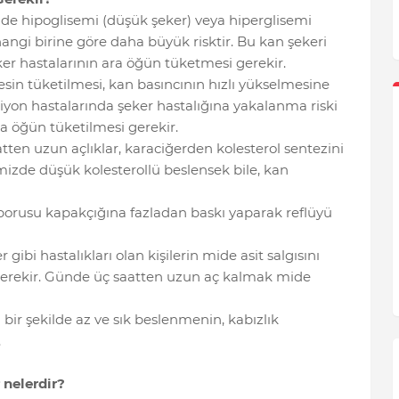
nde hipoglisemi (düşük şeker) veya hiperglisemi
ngi birine göre daha büyük risktir. Bu kan şekeri
r hastalarının ara öğün tüketmesi gerekir.
sin tüketilmesi, kan basıncının hızlı yükselmesine
iyon hastalarında şeker hastalığına yakalanma riski
ra öğün tüketilmesi gerekir.
tten uzun açlıklar, karaciğerden kolesterol sentezini
izde düşük kolesterollü beslensek bile, kan
orusu kapakçığına fazladan baskı yaparak reflüyü
gibi hastalıkları olan kişilerin mide asit salgısını
rekir. Günde üç saatten uzun aç kalmak mide
bir şekilde az ve sık beslenmenin, kabızlık
.
 nelerdir?