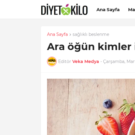
Ana Sayfa
Ma
Ana Sayfa
sağlıklı beslenme
Ara öğün kimler 
Editör
Veka Medya
-
Çarşamba, Mart