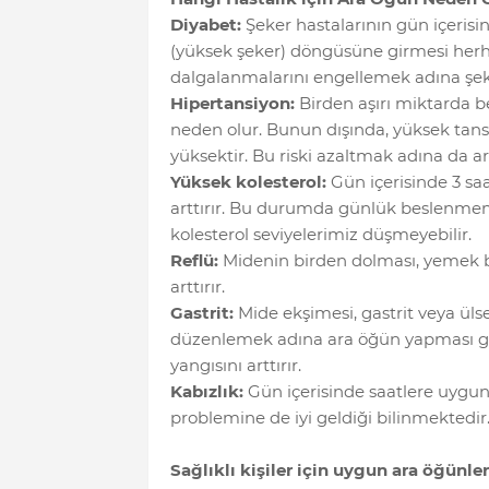
Diyabet:
Şeker hastalarının gün içerisi
(yüksek şeker) döngüsüne girmesi herha
dalgalanmalarını engellemek adına şeke
Hipertansiyon:
Birden aşırı miktarda be
neden olur. Bunun dışında, yüksek tans
yüksektir. Bu riski azaltmak adına da a
Yüksek kolesterol:
Gün içerisinde 3 saa
arttırır. Bu durumda günlük beslenmem
kolesterol seviyelerimiz düşmeyebilir.
Reflü:
Midenin birden dolması, yemek b
arttırır.
Gastrit:
Mide ekşimesi, gastrit veya ülser 
düzenlemek adına ara öğün yapması ge
yangısını arttırır.
Kabızlık:
Gün içerisinde saatlere uygun 
problemine de iyi geldiği bilinmektedir
Sağlıklı kişiler için uygun ara öğünler