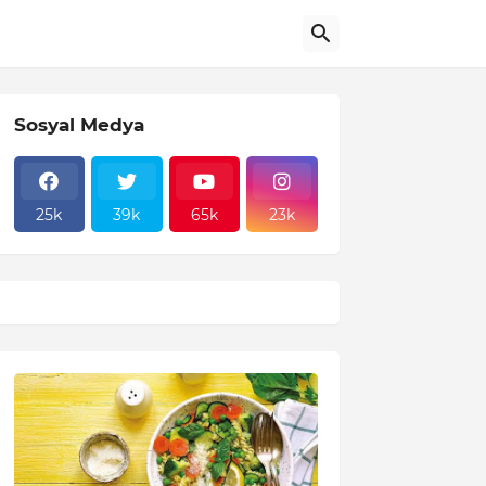
Sosyal Medya
25k
39k
65k
23k